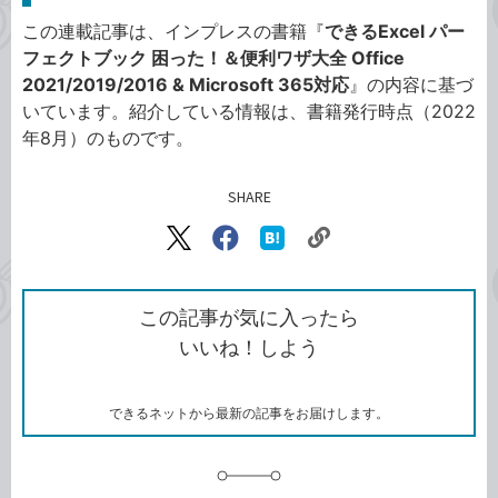
この連載記事は、インプレスの書籍『
できるExcel パー
フェクトブック 困った！＆便利ワザ大全 Office
2021/2019/2016 & Microsoft 365対応
』の内容に基づ
いています。紹介している情報は、書籍発行時点（2022
年8月）のものです。
SHARE
記事をシェアする
リ
X（旧
Facebook
は
ン
Twitter）
で
て
ク
で
シ
な
を
シ
ェ
ブ
この記事が気に入ったら
コ
ェ
ア
ッ
いいね！しよう
ピ
ア
ク
ー
マ
ー
ク
できるネットから最新の記事をお届けします。
に
追
加