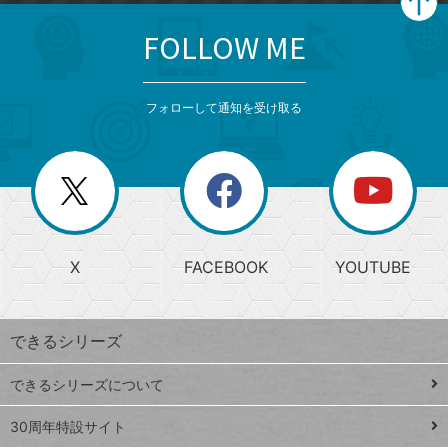
FOLLOW ME
search
format_list_bulleted
検
カ
検
カ
索
テ
メ
ゴ
索
テ
ニ
リ
フォローして通知を受け取る
ゴ
ュ
ー
ー
一
リ
を
覧
閉
を
ー
じ
閉
か
る
じ
る
search
ら
急
X
FACEBOOK
YOUTUBE
探
上
検
昇
索
す
ワ
できるシリーズ
ー
ド
できるシリーズについて
Google
ト
スプレ
ッ
30周年特設サイト
ッドシ