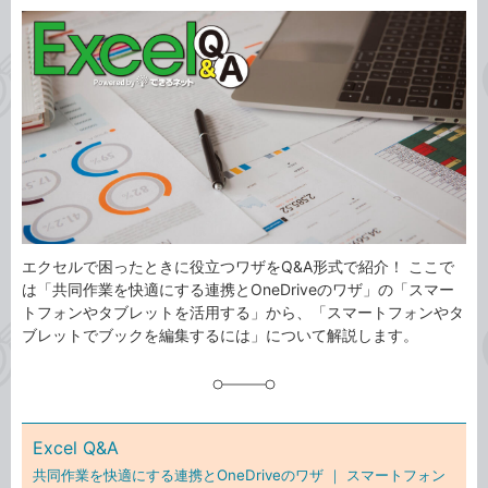
カ
事
テ
タ
ゴ
グ
リ
エクセルで困ったときに役立つワザをQ&A形式で紹介！ ここで
は「共同作業を快適にする連携とOneDriveのワザ」の「スマー
トフォンやタブレットを活用する」から、「スマートフォンやタ
ブレットでブックを編集するには」について解説します。
Excel Q&A
共同作業を快適にする連携とOneDriveのワザ ｜
スマートフォン