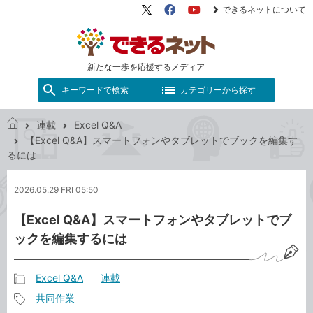
できるネットについて
X（旧
Facebook
YouTube
Twitter）
新たな一歩を応援するメディア
キーワードで検索
カテゴリーから探す
連載
Excel Q&A
で
【Excel Q&A】スマートフォンやタブレットでブックを編集す
き
るには
る
ネ
2026.05.29 FRI 05:50
ッ
ト
【Excel Q&A】スマートフォンやタブレットでブ
ックを編集するには
Excel Q&A
連載
記
共同作業
事
記