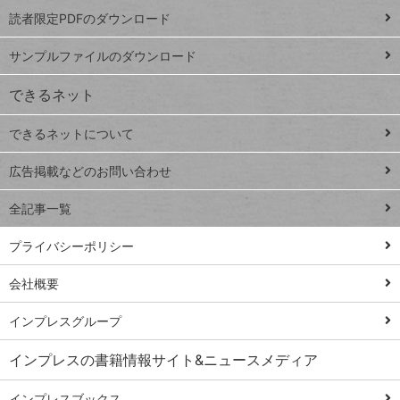
プ
読者限定PDFのダウンロード
ート
ペ
iPhone
ー
サンプルファイルのダウンロード
VLOOKUP
ジ
できるネット
連載
できるネットについて
Excel Q&A
close
閉じ
トイアンナ流仕
広告掲載などのお問い合わせ
る
事術
全記事一覧
PowerAutomate
ではじめる業務
プライバシーポリシー
の完全自動化
会社概要
AI議事録作成術
Windows 11
インプレスグループ
Q&A
インプレスの書籍情報サイト&ニュースメディア
Teams踏み込み
活用術
インプレスブックス