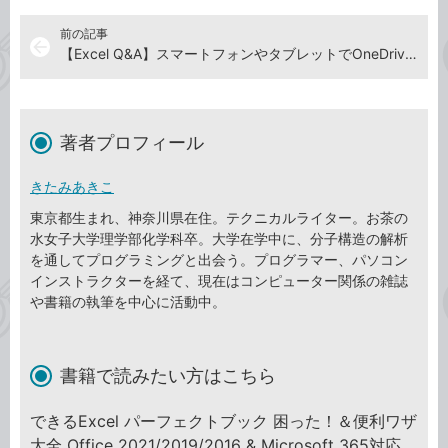
前の記事
arrow_back
【Excel Q&A】スマートフォンやタブレットでOneDriveのブックを確認するには
著者プロフィール
きたみあきこ
東京都生まれ、神奈川県在住。テクニカルライター。お茶の
水女子大学理学部化学科卒。大学在学中に、分子構造の解析
を通してプログラミングと出会う。プログラマー、パソコン
インストラクターを経て、現在はコンピューター関係の雑誌
や書籍の執筆を中心に活動中。
書籍で読みたい方はこちら
できるExcel パーフェクトブック 困った！＆便利ワザ
大全 Office 2021/2019/2016 & Microsoft 365対応