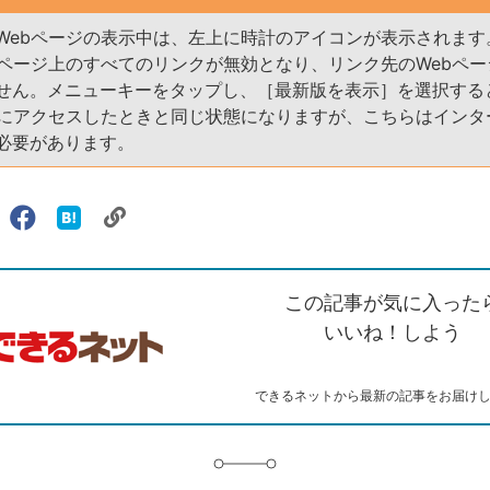
Webページの表示中は、左上に時計のアイコンが表示されます
bページ上のすべてのリンクが無効となり、リンク先のWebペ
せん。メニューキーをタップし、［最新版を表示］を選択する
ジにアクセスしたときと同じ状態になりますが、こちらはインタ
必要があります。
リ
X（旧
Facebook
は
ェアする
ン
witter）
で
て
ク
で
シ
な
を
シ
ェ
ブ
この記事が気に入った
コ
ェ
ア
ッ
ピ
ア
ク
いいね！しよう
ー
マ
ー
ク
できるネットから最新の記事をお届け
に
追
加