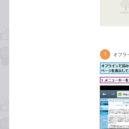
な
テ
ブ
ゴ
ッ
リ
ク
マ
ー
ク
に
オフラ
追
加