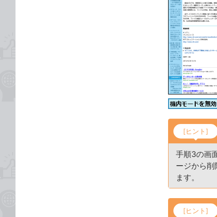
[ヒント]
手順3の画
ージから削除
ます。
[ヒント]