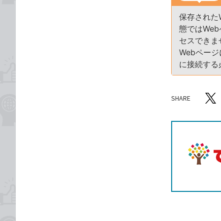
保存された
態ではWe
セスできま
Webペー
に接続する
SHARE
記事をシ
T