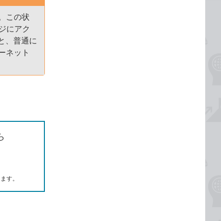
。この状
ージにアク
と、普通に
ーネット
ら
します。