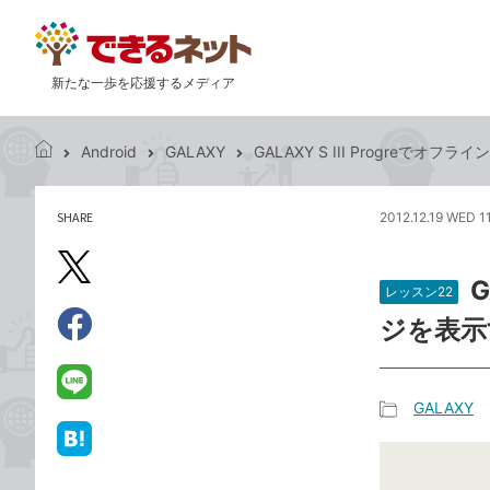
新たな一歩を応援するメディア
Android
GALAXY
GALAXY S III Progreで
で
き
る
SHARE
2012.12.19 WED 1
記
ネ
事
ッ
を
X（旧
ト
G
シ
レッスン22
Twitter）
ェ
ジを表示
で
ア
Facebook
す
シ
で
る
ェ
シ
LINE
GALAXY
ア
ェ
で
記
ア
送
は
事
る
て
カ