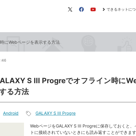
できるネットにつ
X（旧
Facebook
YouTube
Twitter）
オフライン時にWebページを表示する方法
1:46
ALAXY S III Progreでオフライン時に
する方法
Android
GALAXY S III Progre
記
事
WebページをGALAXY S III Progreに保存しておく
トに接続されていないときにも読み返すことができま
タ