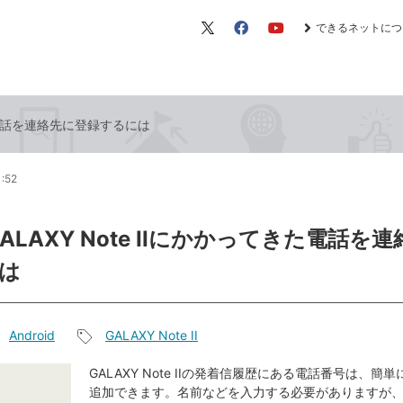
できるネットにつ
X（旧
Facebook
YouTube
Twitter）
きた電話を連絡先に登録するには
1:52
GALAXY Note IIにかかってきた電話を
は
Android
GALAXY Note II
記
事
GALAXY Note IIの発着信履歴にある電話番号は、簡
追加できます。名前などを入力する必要がありますが
タ