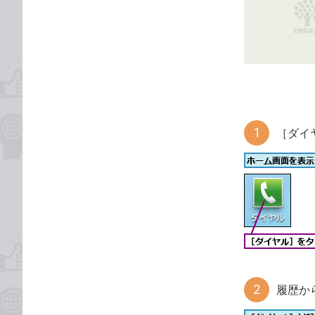
な
テ
ブ
ゴ
ッ
リ
ク
マ
ー
ク
に
［ダイ
追
加
履歴か