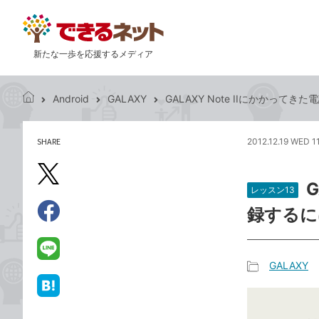
新たな一歩を応援するメディア
Android
GALAXY
GALAXY Note IIにかかって
で
き
る
SHARE
2012.12.19 WED 1
記
ネ
事
ッ
を
X（旧
ト
シ
レッスン13
Twitter）
ェ
録するに
で
ア
Facebook
す
シ
で
る
ェ
シ
LINE
GALAXY
ア
ェ
で
記
ア
送
は
事
る
て
カ