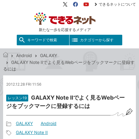
できるネットについて
X（旧
Facebook
YouTube
Twitter）
新たな一歩を応援するメディア
キーワードで検索
カテゴリーから探す
Android
GALAXY
で
GALAXY Note IIでよく見るWebページをブックマークに登録す
き
るには
る
ネ
2012.12.28 FRI 11:56
ッ
ト
GALAXY Note IIでよく見るWebペー
レッスン19
ジをブックマークに登録するには
GALAXY
Android
記
GALAXY Note II
事
記