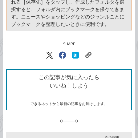
れる［保存先］をタップし、作成したフォルダを選
択すると、フォルダ内にブックマークを保存できま
す。ニュースやショッピングなどのジャンルごとに
ブックマークを整理したいときに便利です。
SHARE
記事をシェアする
リ
X（旧
Facebook
は
ン
Twitter）
で
て
ク
で
シ
な
を
シ
ェ
ブ
この記事が気に入ったら
コ
ェ
ア
ッ
いいね！しよう
ピ
ア
ク
ー
マ
ー
ク
できるネットから最新の記事をお届けします。
に
追
加
次の記事