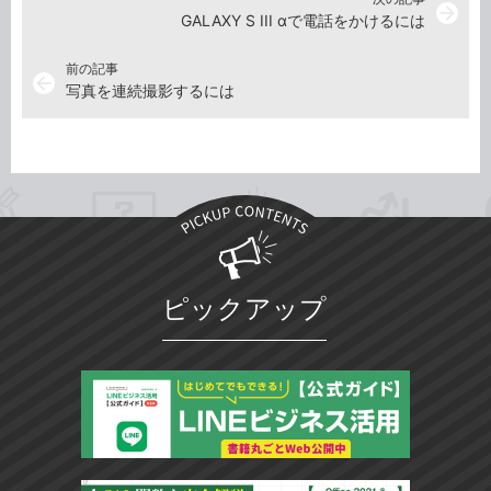
arrow_forward
GALAXY S III αで電話をかけるには
前の記事
arrow_back
写真を連続撮影するには
ピックアップ