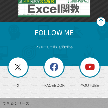
FOLLOW ME
search
format_list_bulleted
検
カ
検
カ
索
テ
メ
ゴ
索
テ
ニ
リ
フォローして通知を受け取る
ゴ
ュ
ー
ー
一
リ
を
覧
閉
を
ー
じ
閉
か
る
じ
る
search
ら
急
X
FACEBOOK
YOUTUBE
探
上
検
昇
索
す
ワ
できるシリーズ
ー