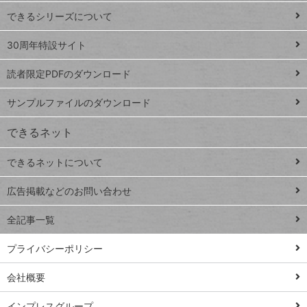
ド
できるシリーズについて
Google
ト
スプレ
ッ
30周年特設サイト
ッドシ
プ
読者限定PDFのダウンロード
ート
ペ
iPhone
ー
サンプルファイルのダウンロード
VLOOKUP
ジ
できるネット
連載
できるネットについて
Excel Q&A
close
閉じ
トイアンナ流仕
広告掲載などのお問い合わせ
る
事術
全記事一覧
PowerAutomate
ではじめる業務
プライバシーポリシー
の完全自動化
会社概要
AI議事録作成術
Windows 11
インプレスグループ