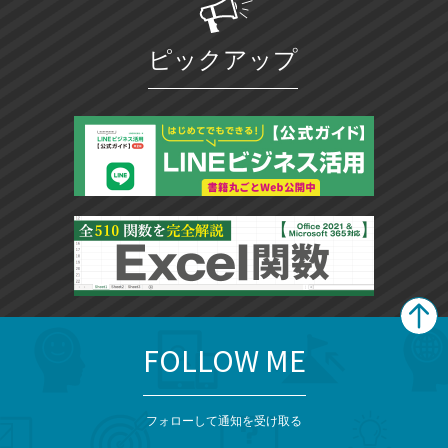
ピックアップ
FOLLOW ME
search
format_list_bulleted
検
カ
検
カ
索
テ
メ
ゴ
索
テ
ニ
リ
フォローして通知を受け取る
ゴ
ュ
ー