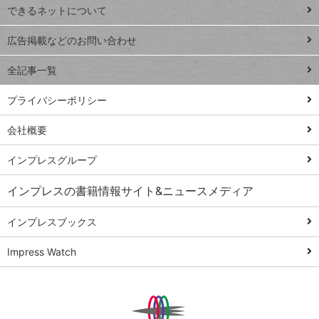
できるネットについて
Excel Q&A
close
閉じ
トイアンナ流仕
広告掲載などのお問い合わせ
る
事術
全記事一覧
PowerAutomate
ではじめる業務
プライバシーポリシー
の完全自動化
会社概要
AI議事録作成術
Windows 11
インプレスグループ
Q&A
インプレスの書籍情報サイト&ニュースメディア
Teams踏み込み
活用術
インプレスブックス
Excel講師の仕事
Impress Watch
術
エクセル時短
パワポ時短