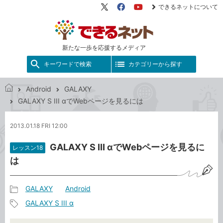
できるネットについて
X（旧
Facebook
YouTube
Twitter）
新たな一歩を応援するメディア
キーワードで検索
カテゴリーから探す
Android
GALAXY
で
GALAXY S III αでWebページを見るには
き
る
2013.01.18 FRI 12:00
ネ
ッ
GALAXY S III αでWebページを見るに
レッスン18
ト
は
GALAXY
Android
記
GALAXY S III α
事
記
カ