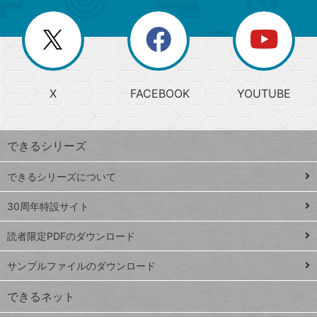
ー
一
リ
を
覧
閉
を
ー
じ
閉
か
る
じ
る
search
ら
急
X
FACEBOOK
YOUTUBE
探
上
検
昇
索
す
ワ
できるシリーズ
ー
ド
できるシリーズについて
Google
ト
スプレ
ッ
30周年特設サイト
ッドシ
プ
読者限定PDFのダウンロード
ート
ペ
iPhone
ー
サンプルファイルのダウンロード
VLOOKUP
ジ
できるネット
連載