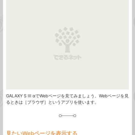
事
テ
タ
ゴ
グ
リ
GALAXY S III αでWebページを見てみましょう。Webページを見
るときは［ブラウザ］というアプリを使います。
見たいWebページを表示する