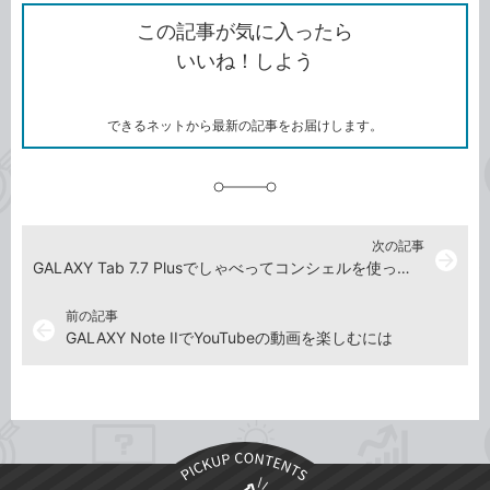
ク
で
シ
な
を
シ
ェ
ブ
この記事が気に入ったら
コ
ェ
ア
ッ
いいね！しよう
ピ
ア
ク
ー
マ
ー
ク
できるネットから最新の記事をお届けします。
に
追
加
次の記事
arrow_forward
GALAXY Tab 7.7 Plusでしゃべってコンシェルを使ってみたい
前の記事
arrow_back
GALAXY Note IIでYouTubeの動画を楽しむには