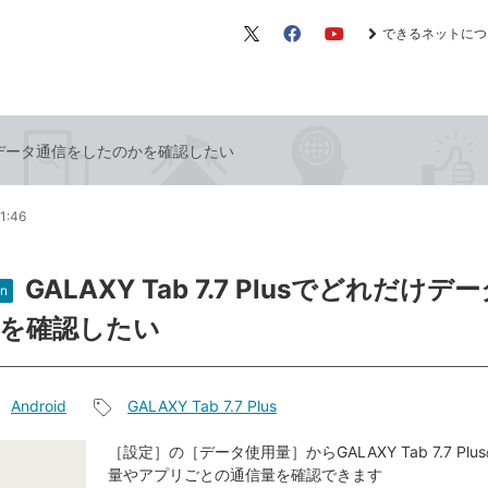
できるネットにつ
X（旧
Facebook
YouTube
Twitter）
どれだけデータ通信をしたのかを確認したい
1:46
GALAXY Tab 7.7 Plusでどれだけ
n
を確認したい
Android
GALAXY Tab 7.7 Plus
記
事
［設定］の［データ使用量］からGALAXY Tab 7.7 Pl
量やアプリごとの通信量を確認できます
タ