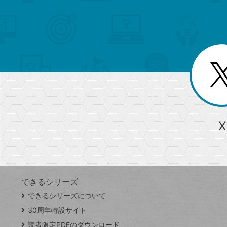
検
カ
索
テ
メ
ゴ
索
テ
ニ
リ
ュ
ー
ゴ
ー
一
を
覧
リ
閉
を
じ
閉
ー
る
じ
る
か
ら
急上昇ワード
X
探
Googleスプレッドシート
iPhone
VLOOKUP
す
できるシリーズ
close
できるシリーズについて
閉
ト
じ
ッ
30周年特設サイト
る
プ
読者限定PDFのダウンロード