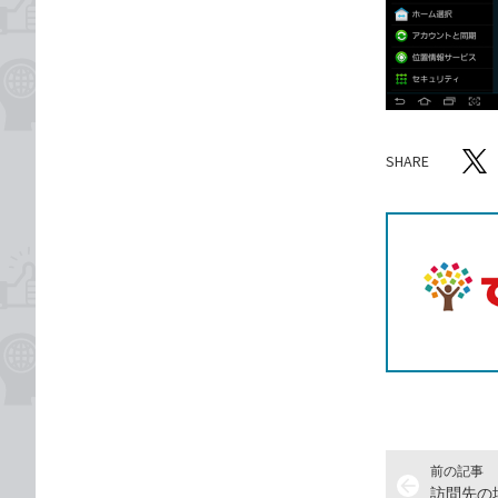
SHARE
記事をシ
T
前の記事
arrow_back