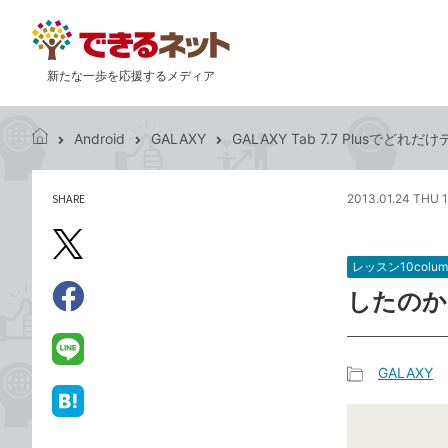
新たな一歩を応援するメディア
Android
GALAXY
GALAXY Tab 7.7 Plusで
で
き
る
SHARE
2013.01.24 THU 1
記
ネ
事
ッ
を
X（旧
ト
シ
レッスン10colum
Twitter）
ェ
したのか
で
ア
Facebook
す
シ
で
る
ェ
シ
LINE
GALAXY
ア
ェ
で
記
ア
送
は
事
る
て
カ