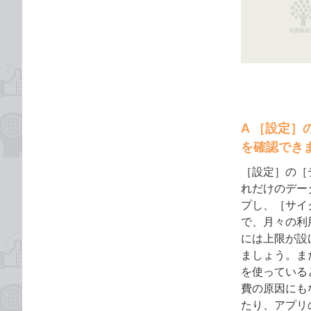
な
テ
ブ
ゴ
ッ
リ
ク
マ
ー
ク
に
A ［設定
追
を確認でき
加
［設定］の［デ
れだけのデー
プし、［サイ
で、月々の利
には上限が設
ましょう。ま
を使っている
費の原因にも
たり、アプリ