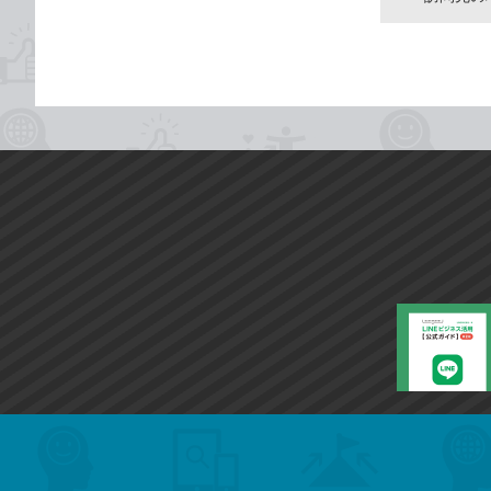
search
format_list_bulleted
検
カ