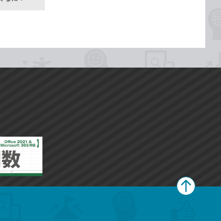
ペ
ー
ジ
上