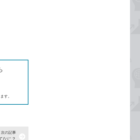
ら
します。
次の記事
arrow_forward
てなに？