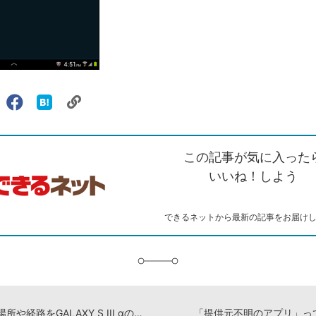
リ
X（旧
Facebook
は
ェアする
ン
witter）
で
て
ク
で
シ
な
を
シ
ェ
ブ
この記事が気に入った
コ
ェ
ア
ッ
ピ
ア
ク
いいね！しよう
ー
マ
ー
ク
できるネットから最新の記事をお届け
に
追
加
訪問先の場所や経路をGALAXY S III αの地図で確認するには
「提供元不明のアプリ」っ