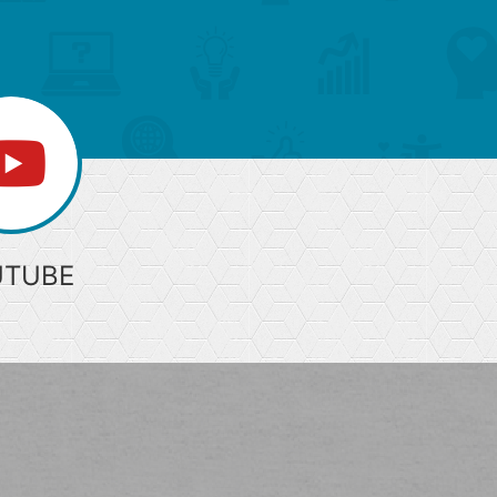
部
へ
UTUBE