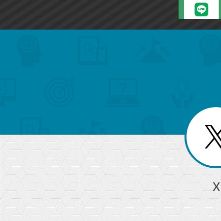
search
format_list_bulleted
検
カ
検
カ
索
テ
メ
ゴ
索
テ
ニ
リ
ュ
ー
ゴ
ー
一
を
覧
リ
閉
を
じ
閉
ー
る
じ
る
か
ら
急上昇ワード
X
探
Googleスプレッドシート
iPhone
VLOOKUP
す