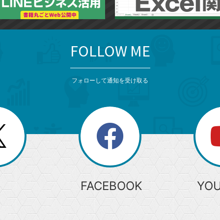
FOLLOW ME
フォローして通知を受け取る
search
検
索
FACEBOOK
YO