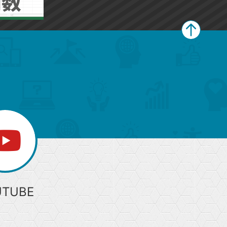
ペ
ー
ジ
上
部
へ
UTUBE