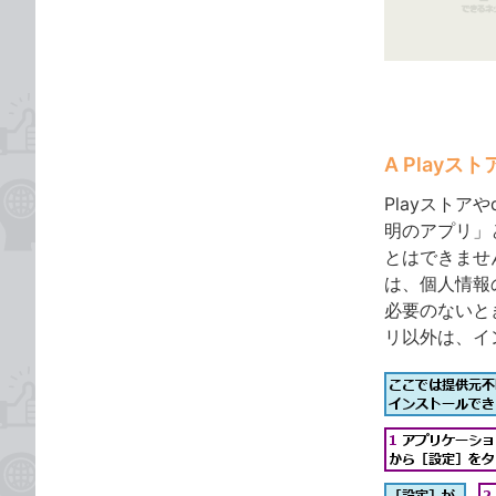
ゴ
な
リ
ブ
ッ
ク
マ
ー
A Play
ク
に
Playストア
追
明のアプリ」
加
とはできませ
は、個人情報
必要のないと
リ以外は、イ