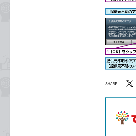
SHARE
記事をシ
T