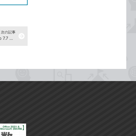
次の記事
arrow_forward
アプリが強制終了してGALAXY Tab 7.7 Plusが不安定なときは