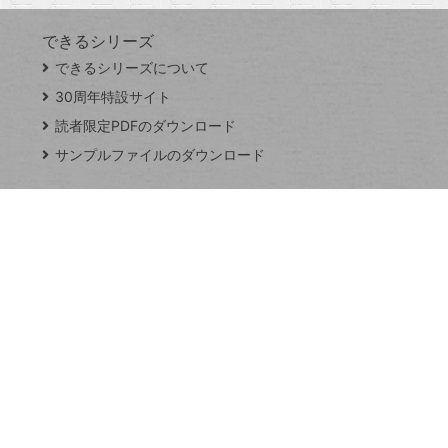
できるシリーズ
close
できるシリーズについて
閉
ト
じ
ッ
30周年特設サイト
る
プ
読者限定PDFのダウンロード
ペ
サンプルファイルのダウンロード
ー
ジ
連載
Excel Q&A
トイアンナ流仕
事術
PowerAutomate
ではじめる業務
の完全自動化