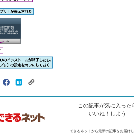
リ
X（旧
Facebook
は
ェアする
ン
witter）
で
て
ク
で
シ
な
を
シ
ェ
ブ
この記事が気に入った
コ
ェ
ア
ッ
ピ
ア
ク
いいね！しよう
ー
マ
ー
ク
できるネットから最新の記事をお届け
に