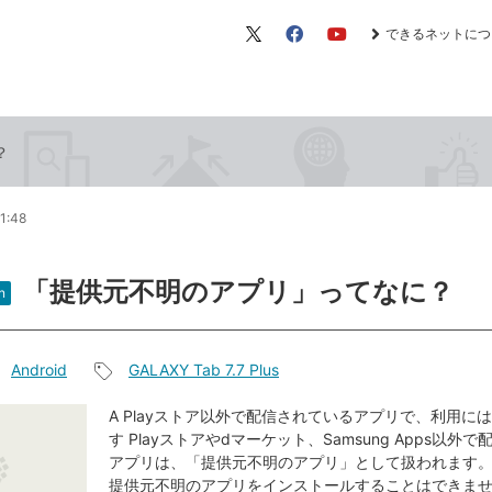
できるネットにつ
X（旧
Facebook
YouTube
Twitter）
？
1:48
「提供元不明のアプリ」ってなに？
n
Android
GALAXY Tab 7.7 Plus
記
事
A Playストア以外で配信されているアプリで、利用に
す Playストアやdマーケット、Samsung Apps以外
タ
アプリは、「提供元不明のアプリ」として扱われます
グ
提供元不明のアプリをインストールすることはできま