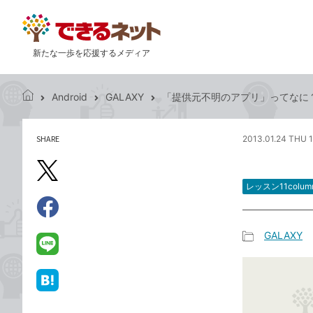
新たな一歩を応援するメディア
Android
GALAXY
「提供元不明のアプリ」ってなに
で
き
る
SHARE
2013.01.24 THU 1
記
ネ
事
ッ
を
X（旧
ト
シ
レッスン11colum
Twitter）
ェ
で
ア
Facebook
す
シ
で
GALAXY
る
ェ
記
シ
LINE
ア
事
ェ
で
カ
ア
送
は
テ
る
て