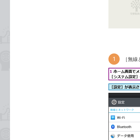
な
テ
ブ
ゴ
ッ
リ
ク
マ
ー
ク
に
［無線
追
加