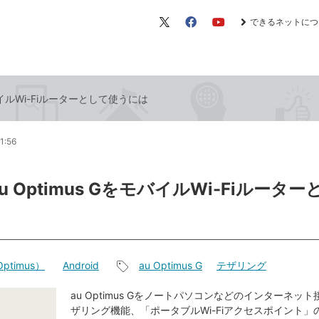
できるネットにつ
X（旧
Facebook
YouTube
Twitter）
モバイルWi-Fiルーターとして使うには
1:56
au Optimus GをモバイルWi-Fiルータ
ptimus）
Android
au Optimus G
テザリング
記
事
au Optimus Gをノートパソコンなどのインターネッ
ザリング機能、「ポータブルWi-Fiアクセスポイント」
タ