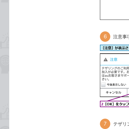
注意事
テザリ