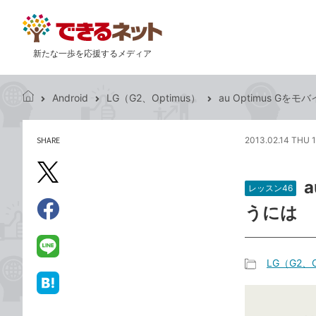
新たな一歩を応援するメディア
Android
LG（G2、Optimus）
au Optimus Gを
で
き
る
SHARE
2013.02.14 THU 1
記
ネ
事
ッ
を
X（旧
ト
シ
レッスン46
Twitter）
ェ
うには
で
ア
Facebook
す
シ
で
る
ェ
シ
LINE
LG（G2、O
ア
ェ
で
記
ア
送
は
事
る
て
カ