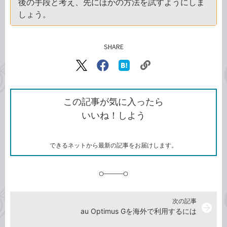
後の手段と考え、先にほかの方法を試すようにしま
しょう。
SHARE
記事をシェアする
リ
X（旧
Facebook
は
ン
Twitter）
で
て
ク
で
シ
な
を
シ
ェ
ブ
この記事が気に入ったら
コ
ェ
ア
ッ
いいね！しよう
ピ
ア
ク
ー
マ
ー
ク
できるネットから最新の記事をお届けします。
に
追
加
次の記事
arrow_forward
au Optimus Gを海外で利用するには