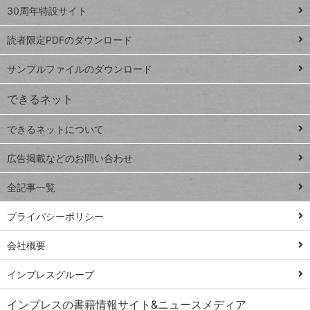
スプレ
ッ
30周年特設サイト
ッドシ
プ
読者限定PDFのダウンロード
ート
ペ
iPhone
ー
サンプルファイルのダウンロード
VLOOKUP
ジ
できるネット
連載
できるネットについて
Excel Q&A
close
閉じ
トイアンナ流仕
広告掲載などのお問い合わせ
る
事術
全記事一覧
PowerAutomate
ではじめる業務
プライバシーポリシー
の完全自動化
会社概要
AI議事録作成術
Windows 11
インプレスグループ
Q&A
インプレスの書籍情報サイト&ニュースメディア