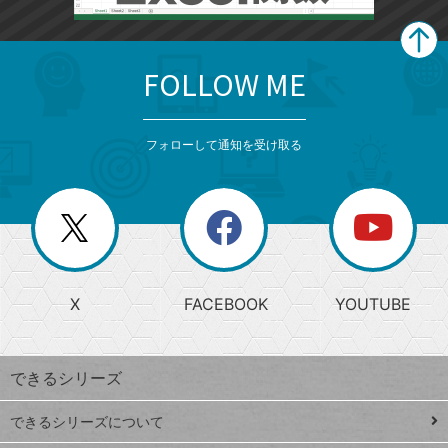
FOLLOW ME
search
format_list_bulleted
検
カ
検
カ
索
テ
メ
ゴ
索
テ
ニ
リ
フォローして通知を受け取る
ゴ
ュ
ー
ー
一
リ
を
覧
閉
を
ー
じ
閉
か
る
じ
る
search
ら
急
X
FACEBOOK
YOUTUBE
探
上
検
昇
索
す
ワ
できるシリーズ
ー
ド
できるシリーズについて
Google
ト