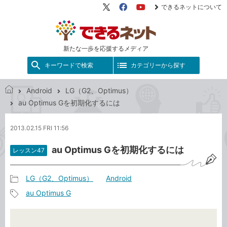
できるネットについて
X（旧
Facebook
YouTube
Twitter）
新たな一歩を応援するメディア
キーワードで検索
カテゴリーから探す
Android
LG（G2、Optimus）
で
au Optimus Gを初期化するには
き
る
2013.02.15 FRI 11:56
ネ
ッ
au Optimus Gを初期化するには
レッスン47
ト
LG（G2、Optimus）
Android
記
au Optimus G
事
記
カ
事
テ
タ