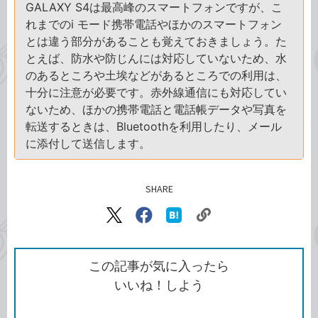
GALAXY S4は最高峰のスマートフォンですが、こ
れまでのi モード携帯電話やほかのスマートフォン
とは違う部分があることも覚えておきましょう。た
とえば、防水や防じんには対応していないため、水
のあるところや土埃などがあるところでの利用は、
十分に注意が必要です。赤外線通信にも対応してい
ないため、ほかの携帯電話と電話帳データや写真を
転送するときは、Bluetoothを利用したり、メール
に添付して送信します。
SHARE
記事をシェアする
リ
X（旧
Facebook
は
ン
Twitter）
で
て
ク
で
シ
な
を
シ
ェ
ブ
この記事が気に入ったら
コ
ェ
ア
ッ
いいね！しよう
ピ
ア
ク
ー
マ
ー