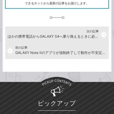
ク
できるネットから最新の記事をお届けします。
に
追
加
次の記事
arrow_forward
ほかの携帯電話からGALAXY S4へ乗り換えるときに必要なことを確認しよう
前の記事
arrow_back
GALAXY Note IIのアプリが強制終了して動作が不安定なときは
ピックアップ