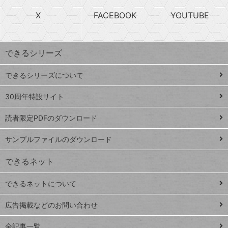
search
ら
急
X
FACEBOOK
YOUTUBE
探
上
検
昇
索
す
ワ
できるシリーズ
ー
ド
できるシリーズについて
Google
ト
スプレ
ッ
30周年特設サイト
ッドシ
プ
読者限定PDFのダウンロード
ート
ペ
iPhone
ー
サンプルファイルのダウンロード
VLOOKUP
ジ
できるネット
連載
できるネットについて
Excel Q&A
close
閉じ
トイアンナ流仕
広告掲載などのお問い合わせ
る
事術
全記事一覧