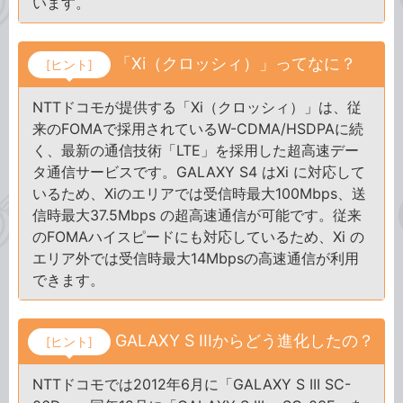
います。
「Xi（クロッシィ）」ってなに？
[ヒント]
NTTドコモが提供する「Xi（クロッシィ）」は、従
来のFOMAで採用されているW-CDMA/HSDPAに続
く、最新の通信技術「LTE」を採用した超高速デー
タ通信サービスです。GALAXY S4 はXi に対応して
いるため、Xiのエリアでは受信時最大100Mbps、送
信時最大37.5Mbps の超高速通信が可能です。従来
のFOMAハイスピードにも対応しているため、Xi の
エリア外では受信時最大14Mbpsの高速通信が利用
できます。
GALAXY S IIIからどう進化したの？
[ヒント]
NTTドコモでは2012年6月に「GALAXY S III SC-