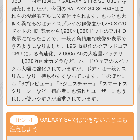
06D」、同年12月に「GALAXY S III α SC-03E」を
発売しましたが、今回のGALAXY S4 SC-04Eはこ
れらの後継モデルに位置付けられます。もっとも大
きく異なるのはディスプレイの解像度が1,280×720
ドットのHD 表示から1,920×1,080ドットのフルHD
表示になったことで、一段と高精細な映像を表示で
きるようになりました。1.9GHz動作のクアッドコア
CPU による高速化、2,600mAhの大容量バッテリ
ー、1,320万画素カメラなど、ハードウェアのスペッ
クも大幅に強化されていますが、ボディは一段とス
リムになり、持ちやすくなっています。このほかに
も「Sプレビュー」「Sジェスチャー」「スマートス
クリーン」など、初心者にも慣れたユーザーにもう
れしい使いやすさが追求されています。
GALAXY S4ではできないことにも
[ヒント]
注意しよう