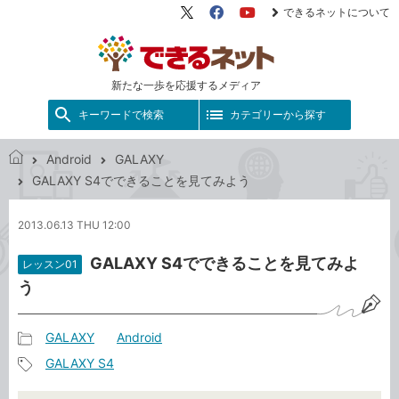
できるネットについて
X（旧
Facebook
YouTube
Twitter）
新たな一歩を応援するメディア
キーワードで検索
カテゴリーから探す
Android
GALAXY
で
GALAXY S4でできることを見てみよう
き
る
2013.06.13 THU 12:00
ネ
ッ
GALAXY S4でできることを見てみよ
レッスン01
ト
う
GALAXY
Android
記
GALAXY S4
事
記
カ