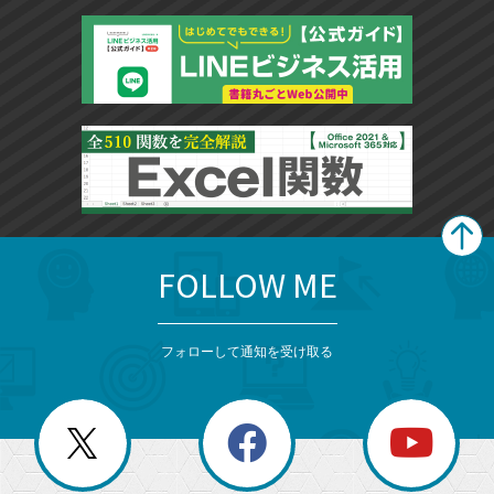
FOLLOW ME
search
format_list_bulleted
検
カ
検
カ
索
テ
メ
ゴ
索
テ
ニ
リ
フォローして通知を受け取る
ゴ
ュ
ー
ー
一
リ
を
覧
閉
を
ー
じ
閉
か
る
じ
る