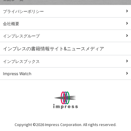
PowerAutomate
ではじめる業務
プライバシーポリシー
の完全自動化
会社概要
AI議事録作成術
Windows 11
インプレスグループ
Q&A
インプレスの書籍情報サイト&ニュースメディア
Teams踏み込み
活用術
インプレスブックス
Excel講師の仕事
Impress Watch
術
エクセル時短
パワポ時短
Windows Tips
神保町ペロリ旅
俺のメルカリ
Copyright ©
2026 Impress Corporation. All rights reserved.