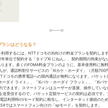
グ
プランはどうなる？
S4を利用するには、NTTドコモのXi向けの料金プランを契約します
2年単位で契約する「タイプXi にねん」、契約期間の拘束がな
があります。多くのFOMA料金プランのように、基本使用料に無
んが、通話料割引サービスの「Xiカケ・ホーダイ」（月額700
TTドコモの携帯電話への国内通話が無料になります。パケット
ホーダイ ライト」、「Xiパケ・ホーダイ フラット」、「Xiパ
約できます。スマートフォンはユーザーが直接、操作していな
を送受信するので、パケット定額サービスの契約は必須です。
帯電話利用時のiモード契約に相当し、インターネット接続のた
Y S4ではスマートフォン向けの「spモード」を契約します。