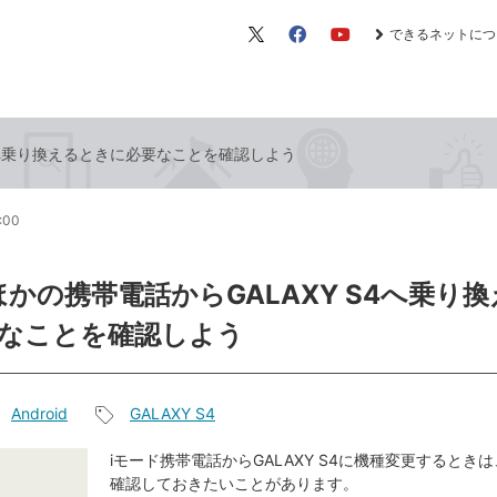
できるネットにつ
X（旧
Facebook
YouTube
Twitter）
S4へ乗り換えるときに必要なことを確認しよう
2:00
ほかの携帯電話からGALAXY S4へ乗り
なことを確認しよう
Android
GALAXY S4
記
事
iモード携帯電話からGALAXY S4に機種変更するとき
確認しておきたいことがあります。
タ