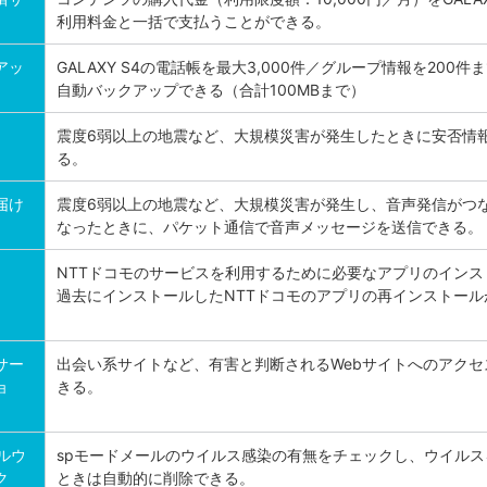
利用料金と一括で支払うことができる。
アッ
GALAXY S4の電話帳を最大3,000件／グループ情報を200件
自動バックアップできる（合計100MBまで）
震度6弱以上の地震など、大規模災害が発生したときに安否情
る。
届け
震度6弱以上の地震など、大規模災害が発生し、音声発信がつ
なったときに、パケット通信で音声メッセージを送信できる。
NTTドコモのサービスを利用するために必要なアプリのインス
過去にインストールしたNTTドコモのアプリの再インストール
サー
出会い系サイトなど、有害と判断されるWebサイトへのアクセ
ョ
きる。
ルウ
spモードメールのウイルス感染の有無をチェックし、ウイルス
ク
ときは自動的に削除できる。