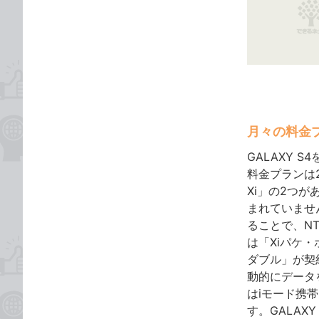
な
テ
ブ
ゴ
ッ
リ
ク
マ
ー
ク
に
月々の料金
追
GALAXY 
加
料金プランは
Xi」の2つ
まれていませ
ることで、N
は「Xiパケ・
ダブル」が契
動的にデータ
はiモード携
す。GALAX