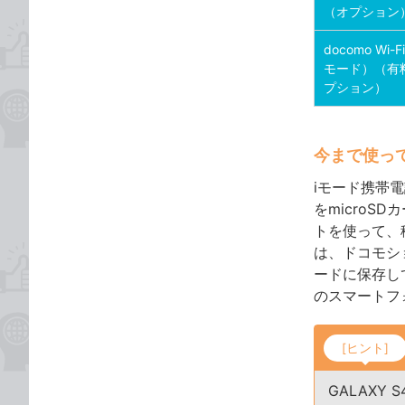
（オプション
docomo Wi-F
モード）（有
プション）
今まで使っ
iモード携帯
をmicroS
トを使って、
は、ドコモショ
ードに保存して
のスマートフ
[ヒント]
GALAXY