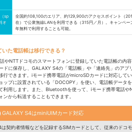
）
i（sp
全国約108,100のエリア、約129,900のアクセスポイント（20
料オ
在）で公衆無線LANを利用できる（315円／月）。キャンペー
年無料で利用することも可能。
ていた電話帳は移行できる？
電話やNTTドコモのスマートフォンに登録していた電話帳の内
Dカードに保存し、GALAXY S4の「電話帳」や「連絡先」のア
移行できます。iモード携帯電話がmicroSDカードに対応して
ップに設置されている「DOCOPY」を使い、電話帳データをmi
利用します。また、Bluetoothを使って、iモード携帯電話やN
ォンから転送することもできます。
GALAXY S4はminiUIMカード対応
 S4は契約者情報などを記録するSIMカードとして、従来のドコモ