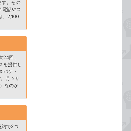
ます。その
帯電話やス
2,100
大24回、
スを提供し
Xiパケ・
す。月々サ
ィ）なのか
契約で2つ