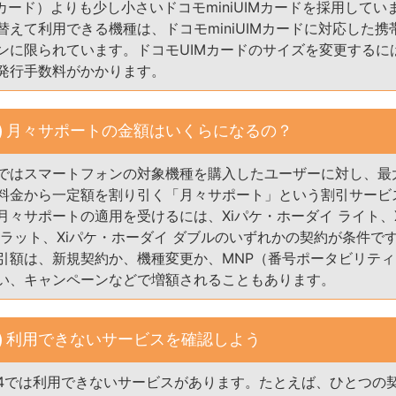
Aカード）よりも少し小さいドコモminiUIMカードを採用してい
替えて利用できる機種は、ドコモminiUIMカードに対応した携
ンに限られています。ドコモUIMカードのサイズを変更するには、
発行手数料がかかります。
月々サポートの金額はいくらになるの？
モではスマートフォンの対象機種を購入したユーザーに対し、最
料金から一定額を割り引く「月々サポート」という割引サービ
月々サポートの適用を受けるには、Xiパケ・ホーダイ ライト、
フラット、Xiパケ・ホーダイ ダブルのいずれかの契約が条件で
引額は、新規契約か、機種変更か、MNP（番号ポータビリテ
い、キャンペーンなどで増額されることもあります。
利用できないサービスを確認しよう
Y S4では利用できないサービスがあります。たとえば、ひとつの