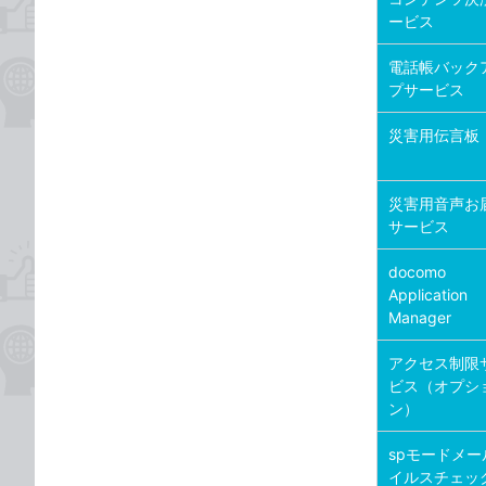
ービス
電話帳バック
プサービス
災害用伝言板
災害用音声お
サービス
docomo
Application
Manager
アクセス制限
ビス（オプシ
ン）
spモードメー
イルスチェッ