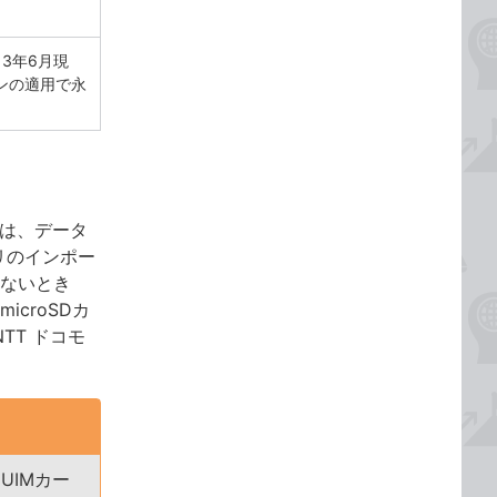
13年6月現
ンの適用で永
容は、データ
プリのインポー
いないとき
croSDカ
TT ドコモ
UIMカー