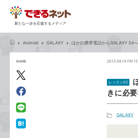
新たな一歩を応援するメディア
Android
GALAXY
ほかの携帯電話からGALAXY 
で
き
る
SHARE
2013.06.14 FRI 1
記
ネ
事
ッ
を
X（旧
ト
シ
レッスン02
Twitter）
ェ
きに必要
で
ア
Facebook
す
シ
で
る
ェ
シ
LINE
GALAXY
ア
ェ
で
記
ア
送
は
事
る
て
カ