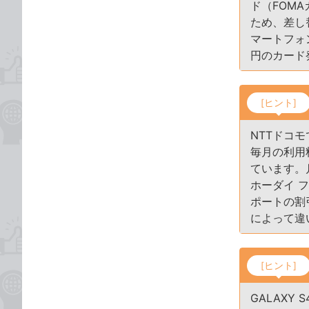
ド（FOM
ため、差し
マートフォ
円のカード
[ヒント]
NTTドコ
毎月の利用
ています。
ホーダイ 
ポートの割
によって違
[ヒント]
GALAX