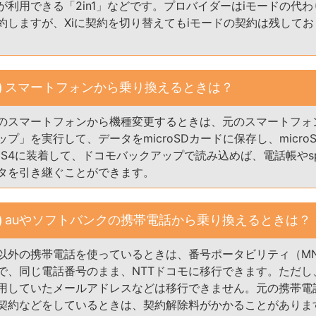
が利用できる「2in1」などです。プロバイダーはiモードの代わ
約しますが、Xiに契約を切り替えてもiモードの契約は残して
スマートフォンから乗り換えるときは？
モのスマートフォンから機種変更するときは、元のスマートフォ
プ」を実行して、データをmicroSDカードに保存し、micro
XY S4に装着して、ドコモバックアップで読み込めば、電話帳やs
タを引き継ぐことができます。
auやソフトバンクの携帯電話から乗り換えるときは？
モ以外の携帯電話を使っているときは、番号ポータビリティ（M
で、同じ電話番号のまま、NTTドコモに移行できます。ただし
用していたメールアドレスなどは移行できません。元の携帯電
契約などをしているときは、契約解除料がかかることがありま