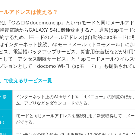
メールアドレスは使える？
S4では「○△□＠docomo.ne.jp」というiモードと同じメール
携帯電話からGALAXY S4に機種変更すると、通常はspモー
解約するため、iモードのメールアドレスは自動的にspモードに
ドはインターネット接続、spモードメール（ドコモメール）に
ビス、電話帳バックアップサービス、災害用伝言板などが利用
として「アクセス制限サービス」と「spモードメールウイルス
ションとして「docomo Wi-Fi（spモード）」も提供され
ド」で使えるサービス一覧
ト接
インターネット上のWebサイトや「dメニュー」の閲覧のほか
ム、アプリなどをダウンロードできる。
ル
iモードと同じメールアドレスを継続利用／新規取得して、メ
ル）
ができる。
済サ
コンテンツの購入代金（利用限度額：10,000円／月）をGALAX