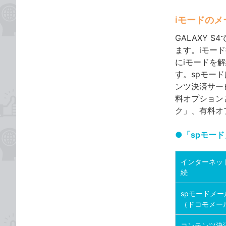
iモードの
GALAXY 
ます。iモード
にiモードを
す。spモー
ンツ決済サー
料オプション
ク」、有料オプ
●「spモー
インターネッ
続
spモードメー
（ドコモメー
コンテンツ決