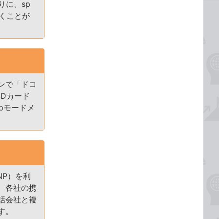
りに、sp
おくことが
ンで「ドコ
SDカード
pモードメ
NP）を利
、各社の携
話会社と複
す。