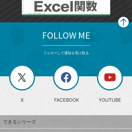
FOLLOW ME
search
format_list_bulleted
検
カ
検
カ
索
テ
メ
ゴ
索
テ
ニ
リ
フォローして通知を受け取る
ゴ
ュ
ー
ー
一
リ
を
覧
閉
を
ー
じ
閉
か
る
じ
る
search
ら
急
X
FACEBOOK
YOUTUBE
探
上
検
昇
索
す
ワ
できるシリーズ
ー
ド