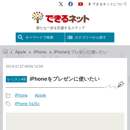
できるネットについて
X（旧
Facebook
YouTube
Twitter）
新たな一歩を応援するメディア
キーワードで検索
カテゴリーから探す
Apple
iPhone
iPhoneをプレゼンに使いたい
で
き
2014.01.27 MON 12:06
る
ネ
iPhoneをプレゼンに使いたい
レッスン49
ッ
ト
iPhone
Apple
記
iPhone 5s/5c
事
記
カ
事
テ
タ
ゴ
グ