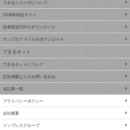
できるシリーズについて
Google
ト
スプレ
ッ
30周年特設サイト
ッドシ
プ
読者限定PDFのダウンロード
ート
ペ
iPhone
ー
サンプルファイルのダウンロード
VLOOKUP
ジ
できるネット
連載
できるネットについて
Excel Q&A
close
閉じ
トイアンナ流仕
広告掲載などのお問い合わせ
る
事術
全記事一覧
PowerAutomate
ではじめる業務
プライバシーポリシー
の完全自動化
会社概要
AI議事録作成術
Windows 11
インプレスグループ