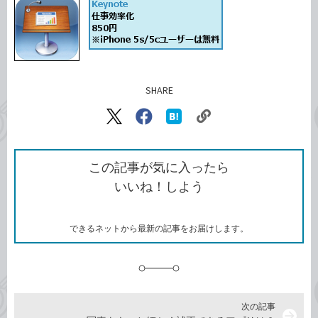
SHARE
記事をシェアする
リ
X（旧
Facebook
は
ン
Twitter）
で
て
ク
で
シ
な
を
シ
ェ
ブ
この記事が気に入ったら
コ
ェ
ア
ッ
いいね！しよう
ピ
ア
ク
ー
マ
ー
ク
できるネットから最新の記事をお届けします。
に
追
加
次の記事
arrow_forward