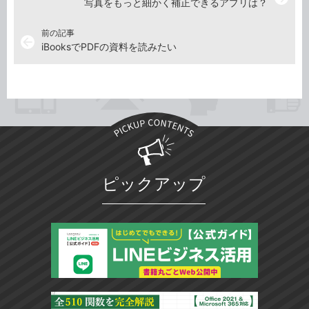
写真をもっと細かく補正できるアプリは？
前の記事
arrow_back
iBooksでPDFの資料を読みたい
ピックアップ