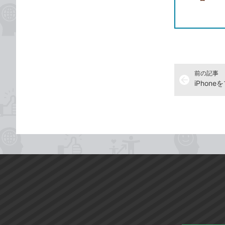
前の記事
arrow_back
iPhon