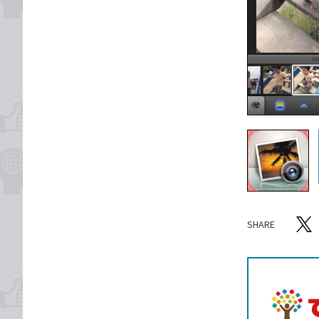
SHARE
記事をシ
T