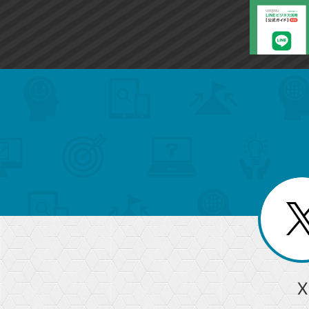
search
format_list_bulleted
検
カ
検
カ
索
テ
メ
ゴ
索
テ
ニ
リ
ュ
ー
ゴ
ー
一
を
覧
リ
閉
を
じ
閉
ー
る
じ
る
か
ら
急上昇ワード
X
探
Googleスプレッドシート
iPhone
VLOOKUP