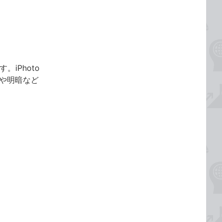
。iPhoto
味や明暗など