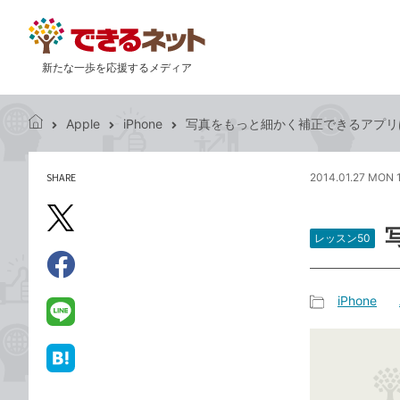
新たな一歩を応援するメディア
Apple
iPhone
写真をもっと細かく補正できるアプリ
で
き
る
SHARE
2014.01.27 MON 
記
ネ
事
ッ
を
X（旧
ト
シ
レッスン50
Twitter）
ェ
で
ア
Facebook
す
シ
で
iPhone
る
ェ
記
シ
LINE
ア
事
ェ
で
カ
ア
送
は
テ
る
て