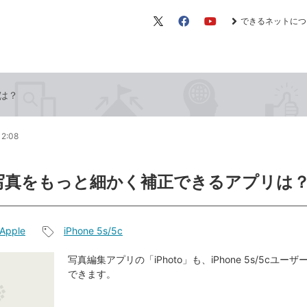
できるネットにつ
X（旧
Facebook
YouTube
Twitter）
は？
12:08
写真をもっと細かく補正できるアプリは
Apple
iPhone 5s/5c
記
事
写真編集アプリの「iPhoto」も、iPhone 5s/5cユー
できます。
タ
グ