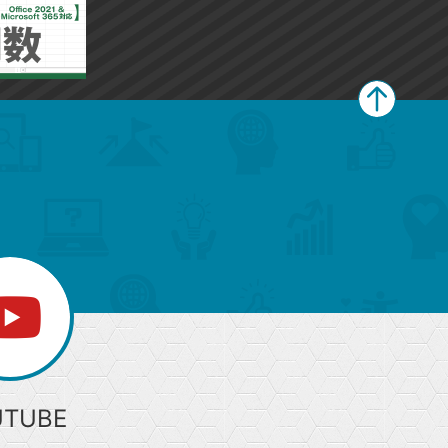
ペ
ー
ジ
上
部
へ
UTUBE