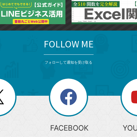
FOLLOW ME
フォローして通知を受け取る
search
検
索
FACEBOOK
YO