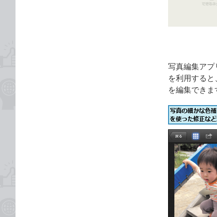
ゴ
な
リ
ブ
ッ
ク
マ
ー
写真編集アプリの
ク
を利用すると
に
を編集できま
追
加