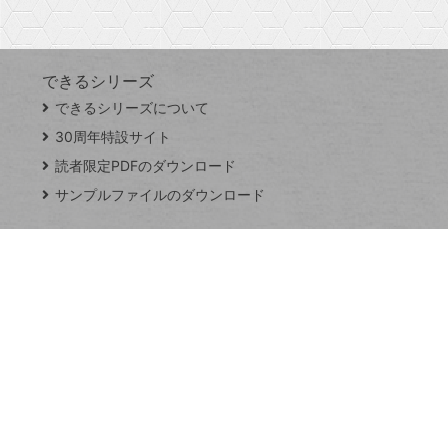
す
できるシリーズ
close
できるシリーズについて
閉
ト
じ
ッ
30周年特設サイト
る
プ
読者限定PDFのダウンロード
ペ
サンプルファイルのダウンロード
ー
ジ
連載
Excel Q&A
トイアンナ流仕
事術
PowerAutomate