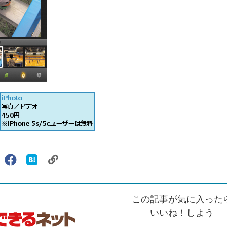
リ
X（旧
Facebook
は
ェアする
ン
witter）
で
て
ク
で
シ
な
を
シ
ェ
ブ
この記事が気に入った
コ
ェ
ア
ッ
ピ
ア
ク
いいね！しよう
ー
マ