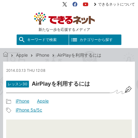
できるネットについて
X（旧
Facebook
YouTube
Twitter）
新たな一歩を応援するメディア
キーワードで検索
カテゴリーから探す
Apple
iPhone
AirPlayを利用するには
で
き
2014.03.13 THU 12:08
る
ネ
AirPlayを利用するには
レッスン30
ッ
ト
iPhone
Apple
記
iPhone 5s/5c
事
記
カ
事
テ
タ
ゴ
グ