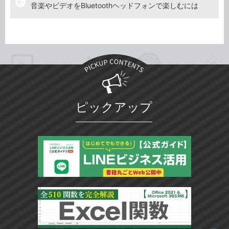
arrow_back
音楽やビデオをBluetoothヘッドフォンで楽しむには
ピックアップ