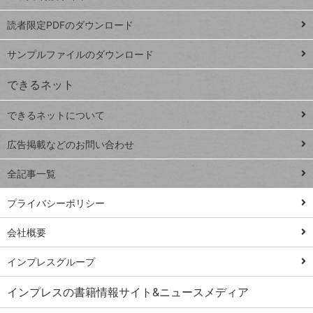
ッドシ
プ
読者限定PDFのダウンロード
ート
ペ
iPhone
ー
サンプルファイルのダウンロード
VLOOKUP
ジ
できるネット
連載
できるネットについて
Excel Q&A
close
閉じ
トイアンナ流仕
広告掲載などのお問い合わせ
る
事術
全記事一覧
PowerAutomate
ではじめる業務
プライバシーポリシー
の完全自動化
会社概要
AI議事録作成術
Windows 11
インプレスグループ
Q&A
インプレスの書籍情報サイト&ニュースメディア
Teams踏み込み