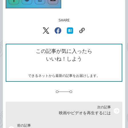
SHARE
記事をシェアする
リ
X（旧
Facebook
は
ン
Twitter）
で
て
ク
で
シ
な
を
シ
ェ
ブ
この記事が気に入ったら
コ
ェ
ア
ッ
いいね！しよう
ピ
ア
ク
ー
マ
ー
ク
できるネットから最新の記事をお届けします。
に
追
加
次の記事
arrow_forward
映画やビデオを再生するには
前の記事