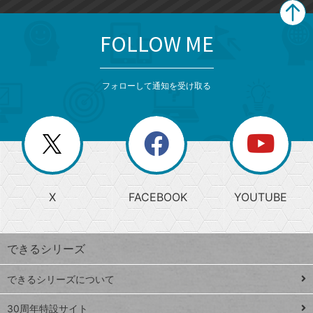
FOLLOW ME
search
format_list_bulleted
検
カ
検
カ
索
テ
メ
ゴ
索
テ
ニ
リ
フォローして通知を受け取る
ゴ
ュ
ー
ー
一
リ
を
覧
閉
を
ー
じ
閉
か
る
じ
る
search
ら
急
X
FACEBOOK
YOUTUBE
探
上
検
昇
索
す
ワ
できるシリーズ
ー
ド
できるシリーズについて
Google
ト
スプレ
ッ
30周年特設サイト