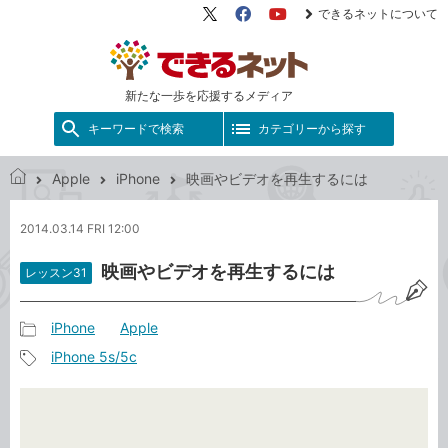
できるネットについて
X（旧
Facebook
YouTube
Twitter）
新たな一歩を応援するメディア
キーワードで検索
カテゴリーから探す
Apple
iPhone
映画やビデオを再生するには
で
き
2014.03.14 FRI 12:00
る
ネ
映画やビデオを再生するには
レッスン31
ッ
ト
iPhone
Apple
記
iPhone 5s/5c
事
記
カ
事
テ
タ
ゴ
グ