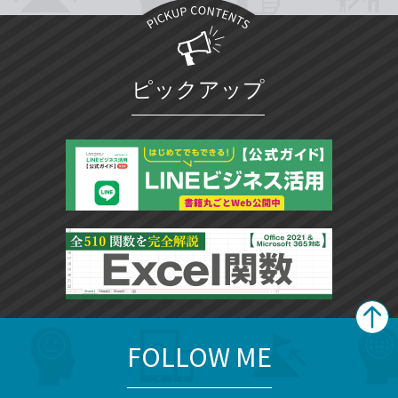
ピックアップ
FOLLOW ME
search
format_list_bulleted
検
カ
検
カ
索
テ
メ
ゴ