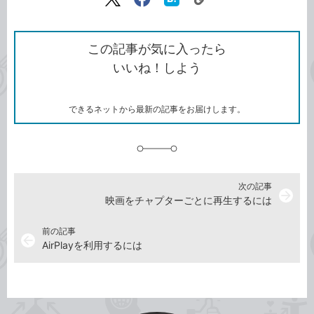
リ
X（旧
Facebook
は
ン
Twitter）
で
て
ク
で
シ
な
を
シ
ェ
ブ
この記事が気に入ったら
コ
ェ
ア
ッ
いいね！しよう
ピ
ア
ク
ー
マ
ー
ク
できるネットから最新の記事をお届けします。
に
追
加
次の記事
arrow_forward
映画をチャプターごとに再生するには
前の記事
arrow_back
AirPlayを利用するには