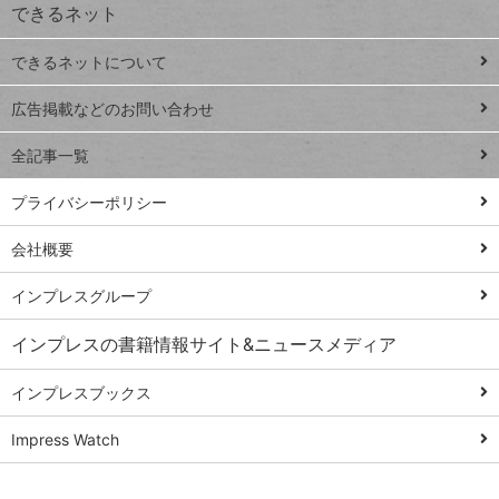
できるネット
連載
できるネットについて
Excel Q&A
close
閉じ
トイアンナ流仕
広告掲載などのお問い合わせ
る
事術
全記事一覧
PowerAutomate
ではじめる業務
プライバシーポリシー
の完全自動化
会社概要
AI議事録作成術
Windows 11
インプレスグループ
Q&A
インプレスの書籍情報サイト&ニュースメディア
Teams踏み込み
活用術
インプレスブックス
Excel講師の仕事
Impress Watch
術
エクセル時短