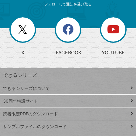
索
テ
ニ
リ
フォローして通知を受け取る
ゴ
ュ
ー
ー
一
リ
を
覧
閉
を
ー
じ
閉
か
る
じ
る
search
ら
急
X
FACEBOOK
YOUTUBE
探
上
検
昇
索
す
ワ
できるシリーズ
ー
ド
できるシリーズについて
Google
ト
スプレ
ッ
30周年特設サイト
ッドシ
プ
読者限定PDFのダウンロード
ート
ペ
iPhone
ー
サンプルファイルのダウンロード
VLOOKUP
ジ