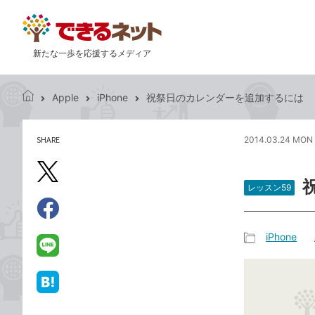
新たな一歩を応援するメディア
Apple
iPhone
祝祭日のカレンダーを追加するには
で
き
る
SHARE
2014.03.24 MON 
記
ネ
事
ッ
を
X（旧
ト
シ
レッスン59
Twitter）
ェ
で
ア
Facebook
す
シ
で
iPhone
る
ェ
記
シ
LINE
ア
事
ェ
で
カ
ア
送
は
テ
る
て