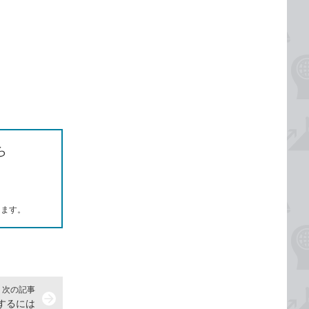
ら
します。
次の記事
arrow_forward
するには