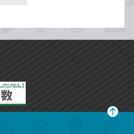
ペ
ー
ジ
上
部