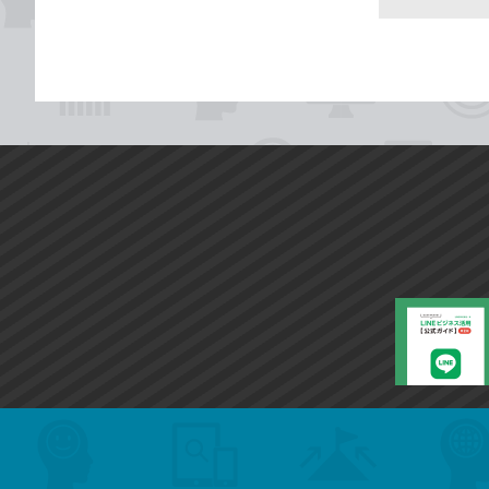
search
format_list_bulleted
検
カ
検
カ