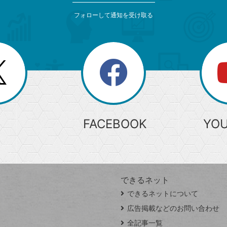
フォローして通知を受け取る
search
検
索
FACEBOOK
YO
できるネット
できるネットについて
広告掲載などのお問い合わせ
全記事一覧