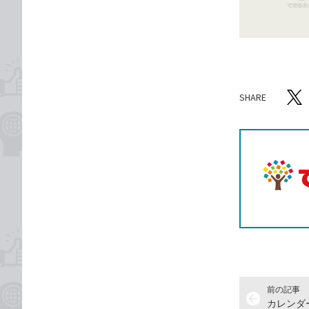
ゴ
な
リ
ブ
ッ
ク
マ
ー
SHARE
ク
記事をシ
T
に
追
加
前の記事
arrow_back
カレンダ