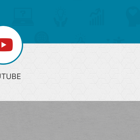
へ
UTUBE