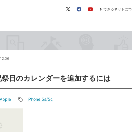
できるネットにつ
X（旧
Facebook
YouTube
Twitter）
12:06
祝祭日のカレンダーを追加するには
Apple
iPhone 5s/5c
記
事
タ
グ