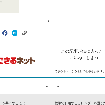
リ
X（旧
Facebook
は
ェアする
ン
witter）
で
て
ク
で
シ
な
を
シ
ェ
ブ
この記事が気に入った
コ
ェ
ア
ッ
ピ
ア
ク
いいね！しよう
ー
マ
ー
ク
できるネットから最新の記事をお届け
に
追
加
ーを共有するには
標準で利用するカレンダーを選択