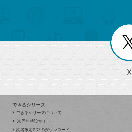
索
テ
メ
ゴ
索
テ
ニ
リ
ュ
ー
ゴ
ー
一
を
覧
リ
閉
を
じ
閉
ー
る
じ
る
か
ら
急上昇ワード
X
探
Googleスプレッドシート
iPhone
VLOOKUP
す
できるシリーズ
close
できるシリーズについて
閉
ト
じ
ッ
30周年特設サイト
る
プ
読者限定PDFのダウンロード