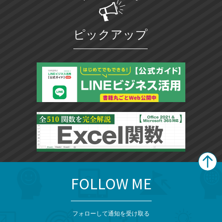
ピックアップ
FOLLOW ME
search
format_list_bulleted
検
カ
検
カ
索
テ
メ
ゴ
索
テ
ニ
リ
フォローして通知を受け取る