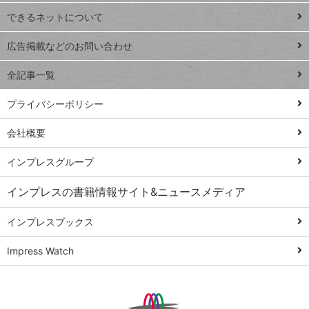
連載
できるネットについて
Excel Q&A
close
閉じ
トイアンナ流仕
広告掲載などのお問い合わせ
る
事術
全記事一覧
PowerAutomate
ではじめる業務
プライバシーポリシー
の完全自動化
会社概要
AI議事録作成術
Windows 11
インプレスグループ
Q&A
インプレスの書籍情報サイト&ニュースメディア
Teams踏み込み
活用術
インプレスブックス
Excel講師の仕事
Impress Watch
術
エクセル時短
パワポ時短