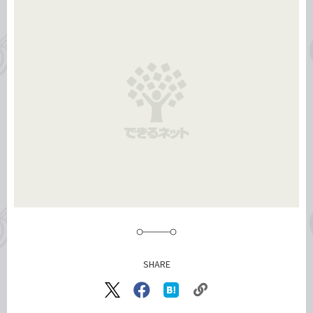
事
テ
タ
ゴ
グ
リ
SHARE
記事をシェアする
リ
X（旧
Facebook
は
ン
Twitter）
で
て