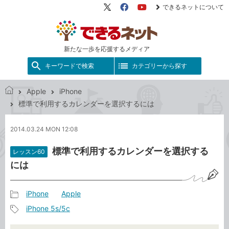
できるネットについて
X（旧
Facebook
YouTube
Twitter）
新たな一歩を応援するメディア
キーワードで検索
カテゴリーから探す
Apple
iPhone
で
標準で利用するカレンダーを選択するには
き
る
2014.03.24 MON 12:08
ネ
ッ
標準で利用するカレンダーを選択する
レッスン60
ト
には
iPhone
Apple
記
iPhone 5s/5c
事
記
カ