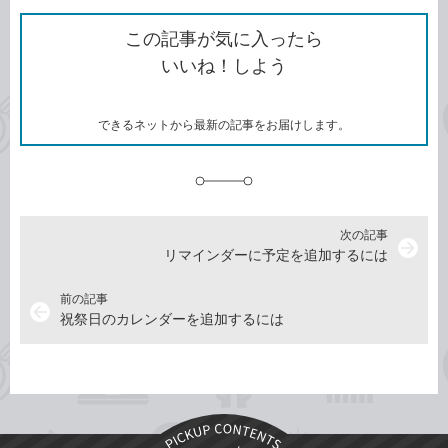
ク
で
シ
な
を
シ
ェ
ブ
この記事が気に入ったら
コ
ェ
ア
ッ
いいね！しよう
ピ
ア
ク
ー
マ
ー
ク
できるネットから最新の記事をお届けします。
に
追
加
次の記事
arrow_forward
リマインダーに予定を追加するには
前の記事
arrow_back
祝祭日のカレンダーを追加するには