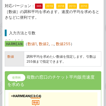
対応バージョン：
365
2019
2016
2013
2010
［数値］の調和平均を求めます。速度の平均を求めると
きなどに便利です。
入力方法と引数
ハー・ミーン
HARMEAN
（
数値1
,
数値2
,
...
,
数値255
）
数値
調和平均を求めたい数値を指定します。引数は
255個まで指定できます。
複数の窓口のチケット平均販売速度
使用例
を求める