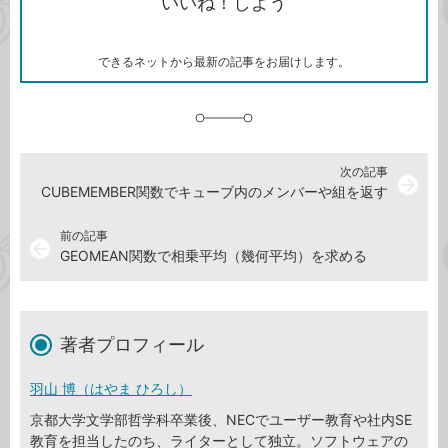
いいね！しよう
ピ
ア
ク
ー
マ
ー
ク
できるネットから最新の記事をお届けします。
に
追
加
次の記事
arrow_forward
CUBEMEMBER関数でキューブ内のメンバーや組を返す
前の記事
arrow_back
GEOMEAN関数で相乗平均（幾何平均）を求める
著者プロフィール
羽山 博（はやま ひろし）
京都大学文学部哲学科卒業後、NECでユーザー教育や社内SE
教育を担当したのち、ライターとして独立。ソフトウェアの