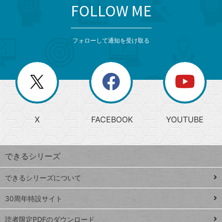
FOLLOW ME
search
format_list_bulleted
検
カ
検
カ
索
テ
メ
ゴ
索
テ
ニ
リ
フォローして通知を受け取る
ゴ
ュ
ー
ー
一
リ
を
覧
閉
を
ー
じ
閉
か
る
じ
る
search
ら
急
X
FACEBOOK
YOUTUBE
探
上
検
昇
索
す
ワ
できるシリーズ
ー
ド
できるシリーズについて
Google
ト
スプレ
ッ
30周年特設サイト
ッドシ
プ
読者限定PDFのダウンロード
ート