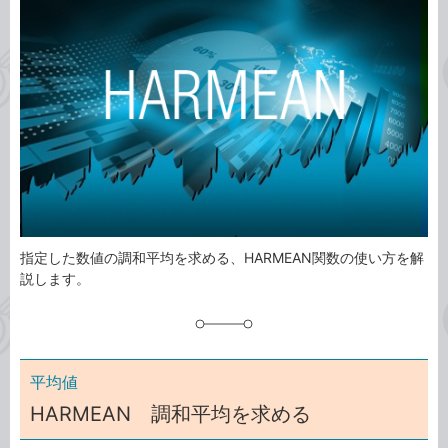
ゴ
グ
リ
指定した数値の調和平均を求める、HARMEAN関数の使い方を解
説します。
平均値
HARMEAN 調和平均を求める