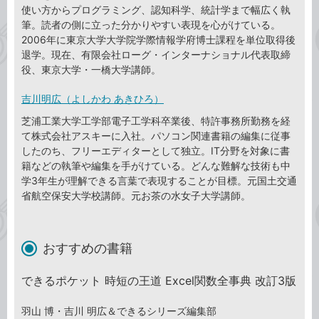
使い方からプログラミング、認知科学、統計学まで幅広く執
筆。読者の側に立った分かりやすい表現を心がけている。
2006年に東京大学大学院学際情報学府博士課程を単位取得後
退学。現在、有限会社ローグ・インターナショナル代表取締
役、東京大学・一橋大学講師。
吉川明広（よしかわ あきひろ）
芝浦工業大学工学部電子工学科卒業後、特許事務所勤務を経
て株式会社アスキーに入社。パソコン関連書籍の編集に従事
したのち、フリーエディターとして独立。IT分野を対象に書
籍などの執筆や編集を手がけている。どんな難解な技術も中
学3年生が理解できる言葉で表現することが目標。元国土交通
省航空保安大学校講師。元お茶の水女子大学講師。
おすすめの書籍
できるポケット 時短の王道 Excel関数全事典 改訂3版
羽山 博・吉川 明広＆できるシリーズ編集部