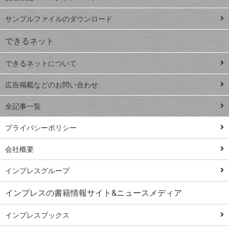
ペ
iPhone
ー
サンプルファイルのダウンロード
VLOOKUP
ジ
できるネット
連載
できるネットについて
Excel Q&A
close
閉じ
トイアンナ流仕
広告掲載などのお問い合わせ
る
事術
全記事一覧
PowerAutomate
ではじめる業務
プライバシーポリシー
の完全自動化
会社概要
AI議事録作成術
Windows 11
インプレスグループ
Q&A
インプレスの書籍情報サイト&ニュースメディア
Teams踏み込み
活用術
インプレスブックス
Excel講師の仕事