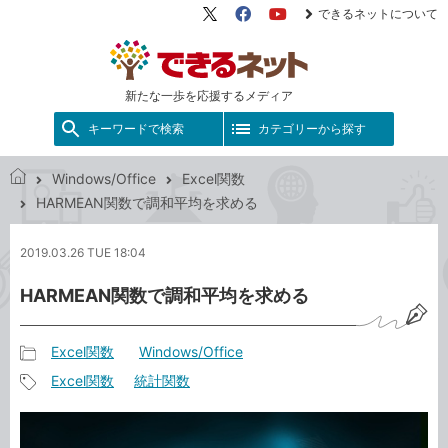
できるネットについて
X（旧
Facebook
YouTube
Twitter）
新たな一歩を応援するメディア
キーワードで検索
カテゴリーから探す
Windows/Office
Excel関数
で
HARMEAN関数で調和平均を求める
き
る
2019.03.26 TUE 18:04
ネ
ッ
HARMEAN関数で調和平均を求める
ト
Excel関数
Windows/Office
記
Excel関数
統計関数
事
記
カ
事
テ
タ