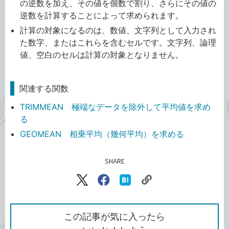
の逆数を加え、その値を個数で割り、さらにその値の
逆数を計算することによって求められます。
計算の対象になるのは、数値、文字列として入力され
た数字、またはこれらを含むセルです。文字列、論理
値、空白のセルは計算の対象となりません。
関連する関数
TRIMMEAN 極端なデータを除外して平均値を求め
る
GEOMEAN 相乗平均（幾何平均）を求める
SHARE
記事をシェアする
リ
X（旧
Facebook
は
ン
Twitter）
で
て
ク
で
シ
な
を
シ
ェ
ブ
この記事が気に入ったら
コ
ェ
ア
ッ