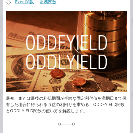
Excel関数
財務関数
事
記
カ
事
テ
タ
ゴ
グ
リ
最初、または最後の利払期間が半端な固定利付債を満期日まで保
有した場合に得られる収益の利回りを求める、ODDFYIELD関数
とODDLYIELD関数の使い方を解説します。