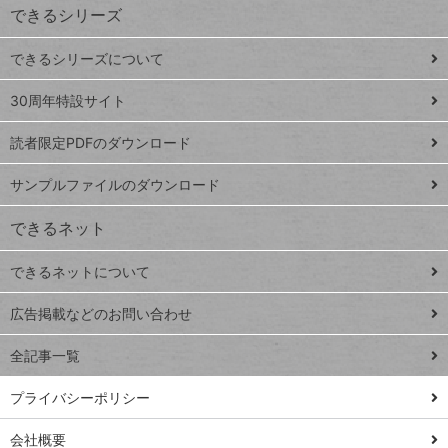
できるシリーズ
ー
ド
できるシリーズについて
Google
ト
スプレ
ッ
30周年特設サイト
ッドシ
プ
読者限定PDFのダウンロード
ート
ペ
iPhone
ー
サンプルファイルのダウンロード
VLOOKUP
ジ
できるネット
連載
できるネットについて
Excel Q&A
close
閉じ
トイアンナ流仕
広告掲載などのお問い合わせ
る
事術
全記事一覧
PowerAutomate
ではじめる業務
プライバシーポリシー
の完全自動化
会社概要