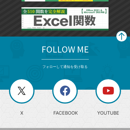
FOLLOW ME
search
format_list_bulleted
検
カ
検
カ
索
テ
メ
ゴ
索
テ
ニ
リ
フォローして通知を受け取る
ゴ
ュ
ー
ー
一
リ
を
覧
閉
を
ー
じ
閉
か
る
じ
る
search
ら
急
X
FACEBOOK
YOUTUBE
探
上
検
昇
索
す
ワ