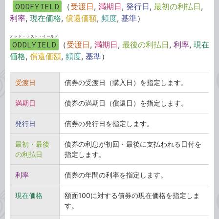
ODDFYIELD
（
受渡日
,
満期日
,
発行日
,
最初の利払日
,
利率
,
現在価格
,
償還価額
,
頻度
,
基準
）
オッド・ラスト・イールド
ODDLYIELD
（
受渡日
,
満期日
,
最後の利払日
,
利率
,
現在
価格
,
償還価額
,
頻度
,
基準
）
受渡日
債券の受渡日（購入日）を指定します。
満期日
債券の満期日（償還日）を指定します。
発行日
債券の発行日を指定します。
最初・最後
債券の利息が初回・最後に支払われる日付を
の利払日
指定します。
利率
債券の年間の利率を指定します。
現在価格
額面100に対する債券の現在価格を指定しま
す。