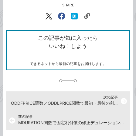
SHARE
記事をシェアする
リ
X（旧
Facebook
は
ン
Twitter）
で
て
ク
で
シ
な
を
シ
ェ
ブ
この記事が気に入ったら
コ
ェ
ア
ッ
いいね！しよう
ピ
ア
ク
ー
マ
ー
ク
できるネットから最新の記事をお届けします。
に
追
加
次の記事
arrow_forward
ODDFPRICE関数／ODDLPRICE関数で最初・最後の利払期
前の記事
arrow_back
MDURATION関数で固定利付債の修正デュレーションを求め