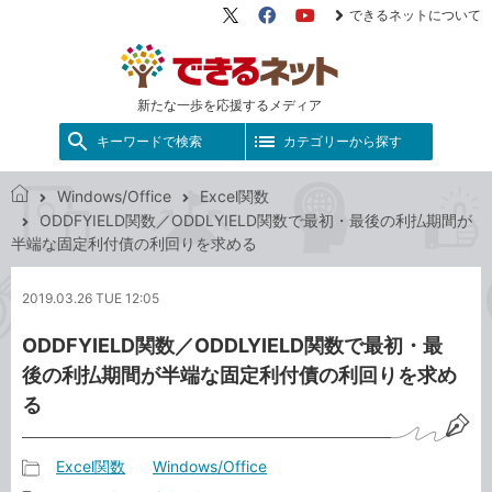
できるネットについて
X（旧
Facebook
YouTube
Twitter）
新たな一歩を応援するメディア
キーワードで検索
カテゴリーから探す
Windows/Office
Excel関数
で
ODDFYIELD関数／ODDLYIELD関数で最初・最後の利払期間が
き
半端な固定利付債の利回りを求める
る
ネ
2019.03.26 TUE 12:05
ッ
ト
ODDFYIELD関数／ODDLYIELD関数で最初・最
後の利払期間が半端な固定利付債の利回りを求め
る
Excel関数
Windows/Office
記