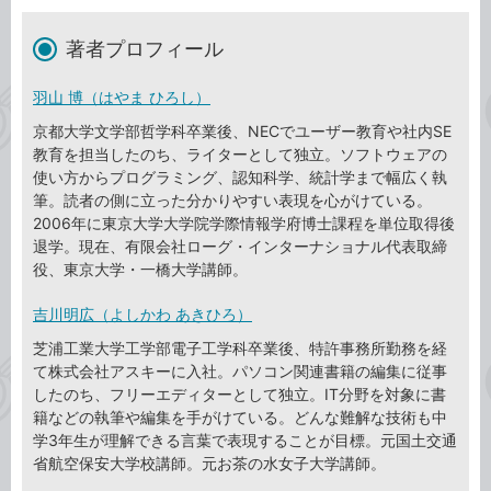
著者プロフィール
羽山 博（はやま ひろし）
京都大学文学部哲学科卒業後、NECでユーザー教育や社内SE
教育を担当したのち、ライターとして独立。ソフトウェアの
使い方からプログラミング、認知科学、統計学まで幅広く執
筆。読者の側に立った分かりやすい表現を心がけている。
2006年に東京大学大学院学際情報学府博士課程を単位取得後
退学。現在、有限会社ローグ・インターナショナル代表取締
役、東京大学・一橋大学講師。
吉川明広（よしかわ あきひろ）
芝浦工業大学工学部電子工学科卒業後、特許事務所勤務を経
て株式会社アスキーに入社。パソコン関連書籍の編集に従事
したのち、フリーエディターとして独立。IT分野を対象に書
籍などの執筆や編集を手がけている。どんな難解な技術も中
学3年生が理解できる言葉で表現することが目標。元国土交通
省航空保安大学校講師。元お茶の水女子大学講師。