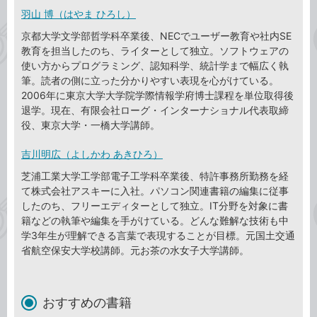
羽山 博（はやま ひろし）
京都大学文学部哲学科卒業後、NECでユーザー教育や社内SE
教育を担当したのち、ライターとして独立。ソフトウェアの
使い方からプログラミング、認知科学、統計学まで幅広く執
筆。読者の側に立った分かりやすい表現を心がけている。
2006年に東京大学大学院学際情報学府博士課程を単位取得後
退学。現在、有限会社ローグ・インターナショナル代表取締
役、東京大学・一橋大学講師。
吉川明広（よしかわ あきひろ）
芝浦工業大学工学部電子工学科卒業後、特許事務所勤務を経
て株式会社アスキーに入社。パソコン関連書籍の編集に従事
したのち、フリーエディターとして独立。IT分野を対象に書
籍などの執筆や編集を手がけている。どんな難解な技術も中
学3年生が理解できる言葉で表現することが目標。元国土交通
省航空保安大学校講師。元お茶の水女子大学講師。
おすすめの書籍