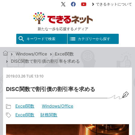
できるネットについて
X（旧
Facebook
YouTube
Twitter）
新たな一歩を応援するメディア
キーワードで検索
カテゴリーから探す
Windows/Office
Excel関数
で
DISC関数で割引債の割引率を求める
き
る
2019.03.26 TUE 13:10
ネ
ッ
DISC関数で割引債の割引率を求める
ト
Excel関数
Windows/Office
記
Excel関数
財務関数
事
記
カ
事
テ
タ