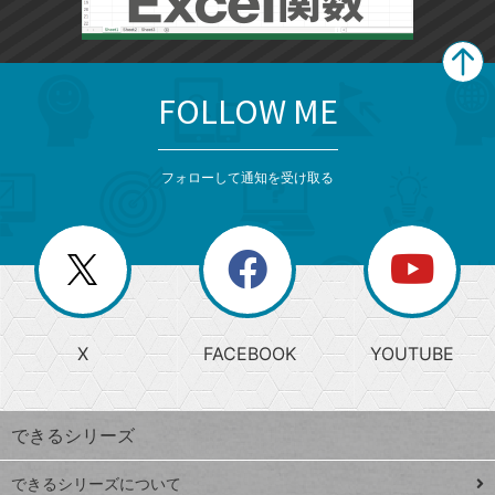
FOLLOW ME
search
format_list_bulleted
検
カ
検
カ
索
テ
メ
ゴ
索
テ
ニ
リ
フォローして通知を受け取る
ゴ
ュ
ー
ー
一
リ
を
覧
閉
を
ー
じ
閉
か
る
じ
る
search
ら
急
X
FACEBOOK
YOUTUBE
探
上
検
昇
索
す
ワ
できるシリーズ
ー
ド
できるシリーズについて