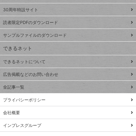
Google
ト
スプレ
ッ
30周年特設サイト
ッドシ
プ
読者限定PDFのダウンロード
ート
ペ
iPhone
ー
サンプルファイルのダウンロード
VLOOKUP
ジ
できるネット
連載
できるネットについて
Excel Q&A
close
閉じ
トイアンナ流仕
広告掲載などのお問い合わせ
る
事術
全記事一覧
PowerAutomate
ではじめる業務
プライバシーポリシー
の完全自動化
会社概要
AI議事録作成術
Windows 11
インプレスグループ
Q&A