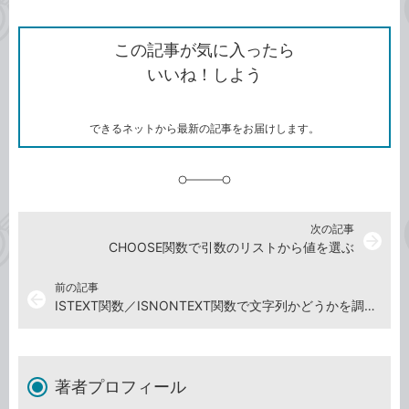
ン
Twitter）
で
て
ク
で
シ
な
を
シ
ェ
ブ
この記事が気に入ったら
コ
ェ
ア
ッ
いいね！しよう
ピ
ア
ク
ー
マ
ー
ク
できるネットから最新の記事をお届けします。
に
追
加
次の記事
arrow_forward
CHOOSE関数で引数のリストから値を選ぶ
前の記事
arrow_back
ISTEXT関数／ISNONTEXT関数で文字列かどうかを調べる
著者プロフィール