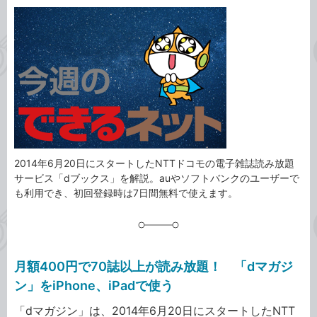
カ
事
テ
タ
ゴ
グ
リ
2014年6月20日にスタートしたNTTドコモの電子雑誌読み放題
サービス「dブックス」を解説。auやソフトバンクのユーザーで
も利用でき、初回登録時は7日間無料で使えます。
月額400円で70誌以上が読み放題！ 「dマガジ
ン」をiPhone、iPadで使う
「dマガジン」は、2014年6月20日にスタートしたNTT