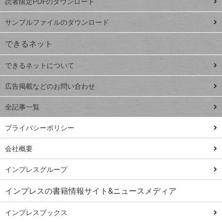
読者限定PDFのダウンロード
ート
ペ
iPhone
ー
サンプルファイルのダウンロード
VLOOKUP
ジ
できるネット
連載
できるネットについて
Excel Q&A
close
閉じ
トイアンナ流仕
広告掲載などのお問い合わせ
る
事術
全記事一覧
PowerAutomate
ではじめる業務
プライバシーポリシー
の完全自動化
会社概要
AI議事録作成術
Windows 11
インプレスグループ
Q&A
インプレスの書籍情報サイト&ニュースメディア
Teams踏み込み
活用術
インプレスブックス