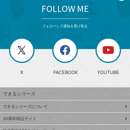
FOLLOW ME
search
format_list_bulleted
検
カ
検
カ
索
テ
メ
ゴ
索
テ
ニ
リ
フォローして通知を受け取る
ゴ
ュ
ー
ー
一
リ
を
覧
閉
を
ー
じ
閉
か
る
じ
る
search
ら
急
X
FACEBOOK
YOUTUBE
探
上
検
昇
索
す
ワ
できるシリーズ
ー
ド
できるシリーズについて
Google
ト
スプレ
ッ
30周年特設サイト
ッドシ
プ