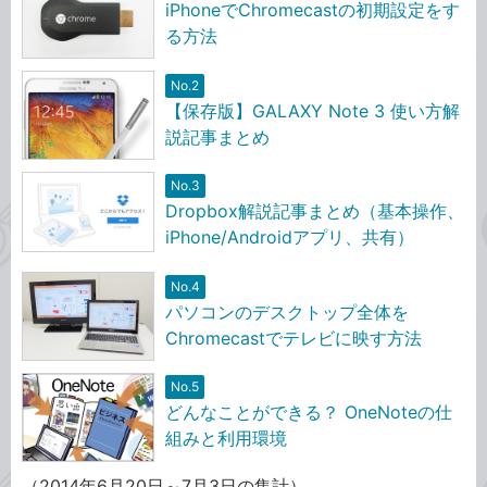
iPhoneでChromecastの初期設定をす
る方法
No.2
【保存版】GALAXY Note 3 使い方解
説記事まとめ
No.3
Dropbox解説記事まとめ（基本操作、
iPhone/Androidアプリ、共有）
No.4
パソコンのデスクトップ全体を
Chromecastでテレビに映す方法
No.5
どんなことができる？ OneNoteの仕
組みと利用環境
（2014年6月20日～7月3日の集計）