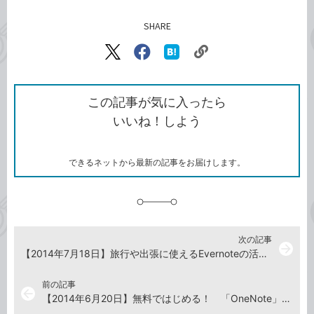
SHARE
記事をシェアする
リ
X（旧
Facebook
は
ン
Twitter）
で
て
ク
で
シ
な
を
シ
ェ
ブ
この記事が気に入ったら
コ
ェ
ア
ッ
いいね！しよう
ピ
ア
ク
ー
マ
ー
ク
できるネットから最新の記事をお届けします。
に
追
加
次の記事
arrow_forward
【2014年7月18日】旅行や出張に使えるEvernoteの活用ワザ
前の記事
arrow_back
【2014年6月20日】無料ではじめる！ 「OneNote」の使い方