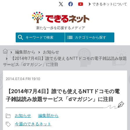
できるネットについて
X（旧
Facebook
YouTube
Twitter）
新たな一歩を応援するメディア
キーワードで検索
カテゴリーから探す
編集部から
お知らせ
で
【2014年7月4日】誰でも使えるNTTドコモの電子雑誌読み放題
き
サービス「dマガジン」に注目
る
ネ
2014.07.04 FRI 19:10
ッ
ト
【2014年7月4日】誰でも使えるNTTドコモの電
子雑誌読み放題サービス「dマガジン」に注目
お知らせ
編集部から
記
今週のできるネット
事
記