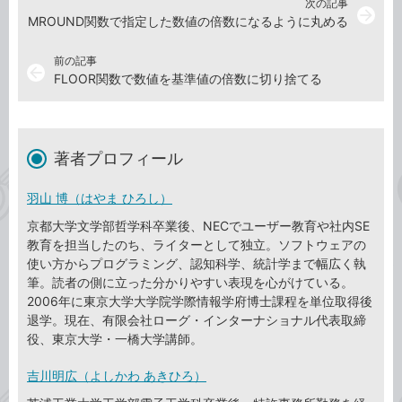
次の記事
arrow_forward
MROUND関数で指定した数値の倍数になるように丸める
前の記事
arrow_back
FLOOR関数で数値を基準値の倍数に切り捨てる
著者プロフィール
羽山 博（はやま ひろし）
京都大学文学部哲学科卒業後、NECでユーザー教育や社内SE
教育を担当したのち、ライターとして独立。ソフトウェアの
使い方からプログラミング、認知科学、統計学まで幅広く執
筆。読者の側に立った分かりやすい表現を心がけている。
2006年に東京大学大学院学際情報学府博士課程を単位取得後
退学。現在、有限会社ローグ・インターナショナル代表取締
役、東京大学・一橋大学講師。
吉川明広（よしかわ あきひろ）