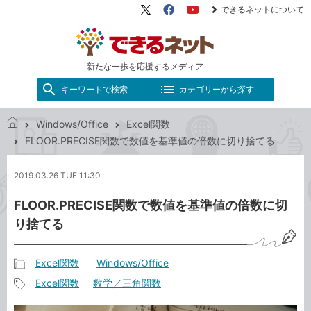
できるネットについて
X（旧
Facebook
YouTube
Twitter）
新たな一歩を応援するメディア
キーワードで検索
カテゴリーから探す
Windows/Office
Excel関数
で
FLOOR.PRECISE関数で数値を基準値の倍数に切り捨てる
き
る
2019.03.26 TUE 11:30
ネ
ッ
FLOOR.PRECISE関数で数値を基準値の倍数に切
ト
り捨てる
Excel関数
Windows/Office
記
Excel関数
数学／三角関数
事
記
カ