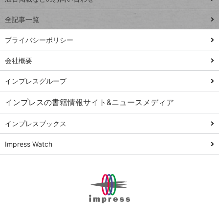
る
事術
全記事一覧
PowerAutomate
ではじめる業務
プライバシーポリシー
の完全自動化
会社概要
AI議事録作成術
Windows 11
インプレスグループ
Q&A
インプレスの書籍情報サイト&ニュースメディア
Teams踏み込み
活用術
インプレスブックス
Excel講師の仕事
Impress Watch
術
エクセル時短
パワポ時短
Windows Tips
神保町ペロリ旅