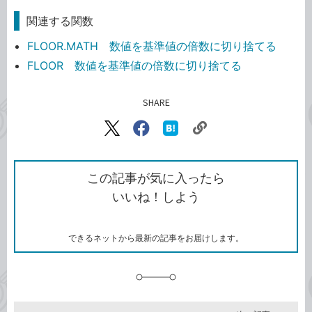
関連する関数
FLOOR.MATH 数値を基準値の倍数に切り捨てる
FLOOR 数値を基準値の倍数に切り捨てる
SHARE
記事をシェアする
リ
X（旧
Facebook
は
ン
Twitter）
で
て
ク
で
シ
な
を
シ
ェ
ブ
この記事が気に入ったら
コ
ェ
ア
ッ
いいね！しよう
ピ
ア
ク
ー
マ
ー
ク
できるネットから最新の記事をお届けします。
に
追
加