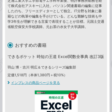
芝浦工業大学工学部電子工学科卒業後、特許事務所勤務を経
て株式会社アスキーに入社。パソコン関連書籍の編集に従事
したのち、フリーエディターとして独立。IT分野を対象に書
籍などの執筆や編集を手がけている。どんな難解な技術も中
学3年生が理解できる言葉で表現することが目標。元国土交通
省航空保安大学校講師。元お茶の水女子大学講師。
おすすめの書籍
できるポケット 時短の王道 Excel関数全事典 改訂3版
羽山 博・吉川 明広＆できるシリーズ編集部
定価1,518円（本体1,380円＋税10%）
インプレスの商品ページを見る