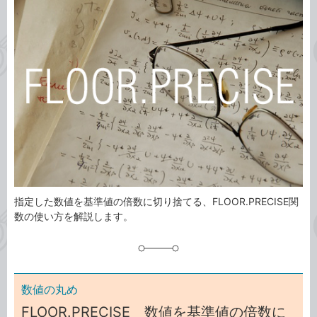
事
テ
タ
ゴ
グ
リ
指定した数値を基準値の倍数に切り捨てる、FLOOR.PRECISE関
数の使い方を解説します。
数値の丸め
FLOOR.PRECISE 数値を基準値の倍数に