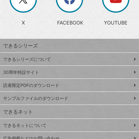
じ
閉
か
る
じ
る
search
ら
急
X
FACEBOOK
YOUTUBE
探
上
検
昇
索
す
ワ
できるシリーズ
ー
ド
できるシリーズについて
Google
ト
スプレ
ッ
30周年特設サイト
ッドシ
プ
読者限定PDFのダウンロード
ート
ペ
iPhone
ー
サンプルファイルのダウンロード
VLOOKUP
ジ
できるネット
連載
できるネットについて
Excel Q&A
close
閉じ
トイアンナ流仕
広告掲載などのお問い合わせ