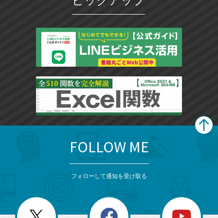
ピックアップ
FOLLOW ME
search
format_list_bulleted
検
カ
検
カ
索
テ
メ
ゴ
索
テ
ニ
リ
フォローして通知を受け取る
ゴ
ュ
ー
ー
一
リ
を
覧
閉
を
ー