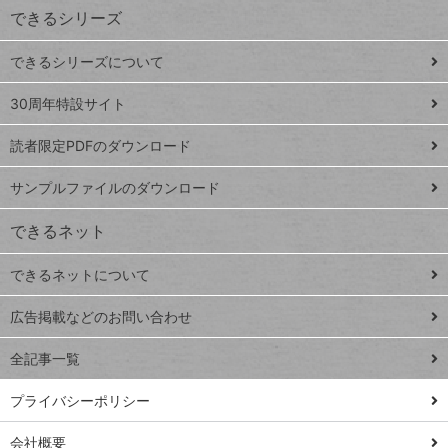
できるシリーズ
ー
ド
できるシリーズについて
Google
ト
スプレ
ッ
30周年特設サイト
ッドシ
プ
読者限定PDFのダウンロード
ート
ペ
iPhone
ー
サンプルファイルのダウンロード
VLOOKUP
ジ
できるネット
連載
できるネットについて
Excel Q&A
close
閉じ
トイアンナ流仕
広告掲載などのお問い合わせ
る
事術
全記事一覧
PowerAutomate
ではじめる業務
プライバシーポリシー
の完全自動化
会社概要