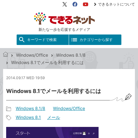
できるネットについて
X（旧
Facebook
YouTube
Twitter）
新たな一歩を応援するメディア
キーワードで検索
カテゴリーから探す
Windows/Office
Windows 8.1/8
で
Windows 8.1でメールを利用するには
き
る
2014.09.17 WED 19:59
ネ
ッ
Windows 8.1でメールを利用するには
ト
Windows 8.1/8
Windows/Office
記
Windows 8.1
メール
事
記
カ
事
テ
タ