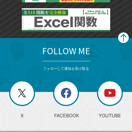
FOLLOW ME
search
format_list_bulleted
検
カ
検
カ
索
テ
メ
ゴ
索
テ
ニ
リ
フォローして通知を受け取る
ゴ
ュ
ー
ー
一
リ
を
覧
閉
を
ー
じ
閉
か
る
じ
る
search
ら
急
X
FACEBOOK
YOUTUBE
探
上
検
昇
索
す
ワ