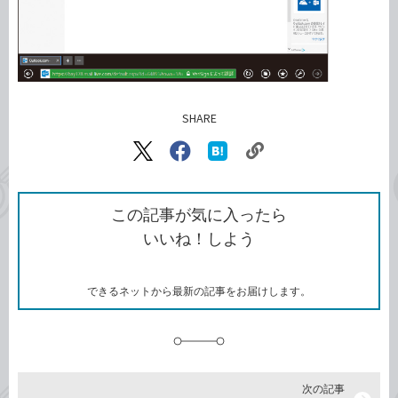
SHARE
記事をシェアする
リ
X（旧
Facebook
は
ン
Twitter）
で
て
ク
で
シ
な
を
シ
ェ
ブ
この記事が気に入ったら
コ
ェ
ア
ッ
いいね！しよう
ピ
ア
ク
ー
マ
ー
ク
できるネットから最新の記事をお届けします。
に
追
加
次の記事