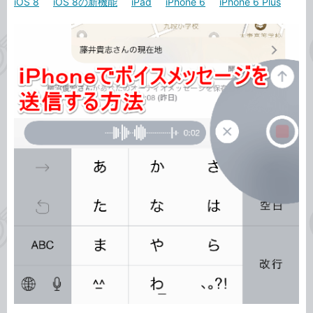
iOS 8
iOS 8の新機能
iPad
iPhone 6
iPhone 6 Plus
カ
事
テ
タ
ゴ
グ
リ