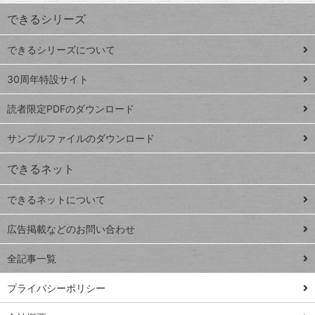
ワ
できるシリーズ
ー
ド
できるシリーズについて
Google
ト
スプレ
ッ
30周年特設サイト
ッドシ
プ
読者限定PDFのダウンロード
ート
ペ
iPhone
ー
サンプルファイルのダウンロード
VLOOKUP
ジ
できるネット
連載
できるネットについて
Excel Q&A
close
閉じ
トイアンナ流仕
広告掲載などのお問い合わせ
る
事術
全記事一覧
PowerAutomate
ではじめる業務
プライバシーポリシー
の完全自動化