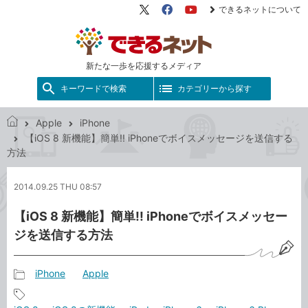
できるネットについて
X（旧
Facebook
YouTube
Twitter）
新たな一歩を応援するメディア
キーワードで検索
カテゴリーから探す
Apple
iPhone
で
【iOS 8 新機能】簡単!! iPhoneでボイスメッセージを送信する
き
方法
る
ネ
2014.09.25 THU 08:57
ッ
ト
【iOS 8 新機能】簡単!! iPhoneでボイスメッセー
ジを送信する方法
iPhone
Apple
記
事
記