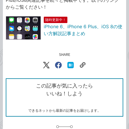
からご覧ください！
随時更新中！
iPhone 6、iPhone 6 Plus、iOS 8の使
い方解説記事まとめ
SHARE
記事をシェアする
リ
X（旧
Facebook
は
ン
Twitter）
で
て
ク
で
シ
な
を
シ
ェ
ブ
この記事が気に入ったら
コ
ェ
ア
ッ
いいね！しよう
ピ
ア
ク
ー
マ
ー
ク
できるネットから最新の記事をお届けします。
に
追
加