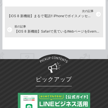
次の記事
arrow_forward
【iOS 8 新機能】まるで電話!! iPhoneでボイスメッセージに音声で返信する方法
前の記事
arrow_back
【iOS 8 新機能】Safariで見ているWebページをEvernoteにクリップする方法
ピックアップ