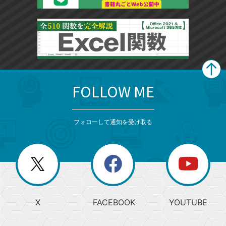
FOLLOW ME
search
format_list_bulleted
検
カ
検
カ
索
テ
メ
ゴ
索
テ
ニ
リ
フォローして通知を受け取る
ゴ
ュ
ー
ー
一
リ
を
覧
閉
を
ー
じ
閉
か
る
じ
る
search
ら
急
X
FACEBOOK
YOUTUBE
探
上
検
昇
索
す