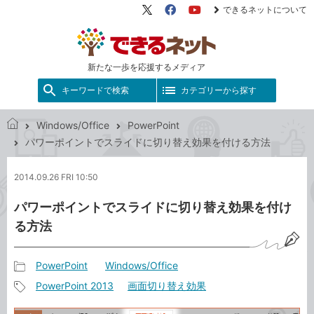
できるネットについて
X（旧
Facebook
YouTube
Twitter）
新たな一歩を応援するメディア
キーワードで検索
カテゴリーから探す
Windows/Office
PowerPoint
で
パワーポイントでスライドに切り替え効果を付ける方法
き
る
2014.09.26 FRI 10:50
ネ
ッ
パワーポイントでスライドに切り替え効果を付け
ト
る方法
PowerPoint
Windows/Office
記
PowerPoint 2013
画面切り替え効果
事
記
カ