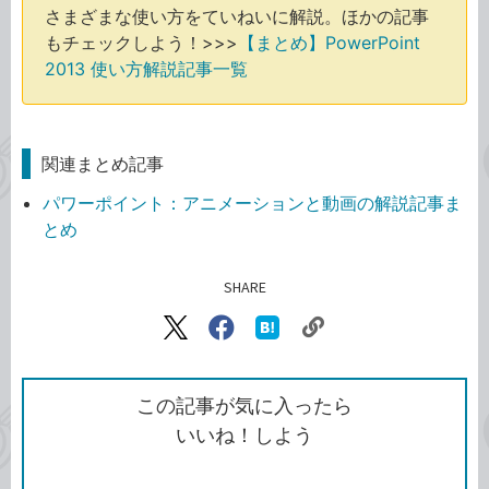
さまざまな使い方をていねいに解説。ほかの記事
もチェックしよう！>>>
【まとめ】PowerPoint
2013 使い方解説記事一覧
関連まとめ記事
パワーポイント：アニメーションと動画の解説記事ま
とめ
SHARE
記事をシェアする
リ
X（旧
Facebook
は
ン
Twitter）
で
て
ク
で
シ
な
を
シ
ェ
ブ
この記事が気に入ったら
コ
ェ
ア
ッ
いいね！しよう
ピ
ア
ク
ー
マ
ー