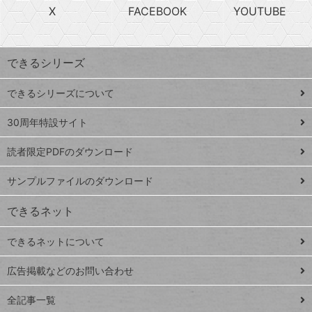
急
X
FACEBOOK
YOUTUBE
探
上
検
昇
索
す
ワ
できるシリーズ
ー
ド
できるシリーズについて
Google
ト
スプレ
ッ
30周年特設サイト
ッドシ
プ
読者限定PDFのダウンロード
ート
ペ
iPhone
ー
サンプルファイルのダウンロード
VLOOKUP
ジ
できるネット
連載
できるネットについて
Excel Q&A
close
閉じ
トイアンナ流仕
広告掲載などのお問い合わせ
る
事術
全記事一覧
PowerAutomate