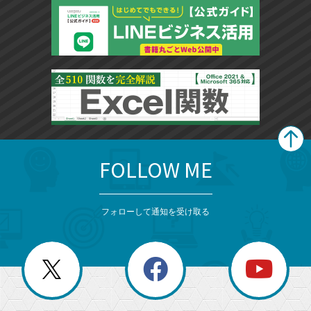
FOLLOW ME
search
format_list_bulleted
検
カ
検
カ
索
テ
メ
ゴ
索
テ
ニ
リ
フォローして通知を受け取る
ゴ
ュ
ー
ー
一
リ
を
覧
閉
を
ー
じ
閉
か
る
じ
る
search
ら