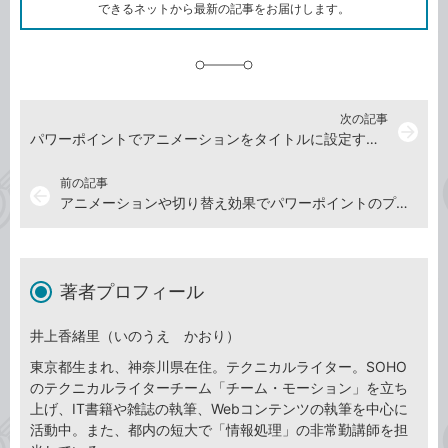
ク
できるネットから最新の記事をお届けします。
に
追
加
次の記事
arrow_forward
パワーポイントでアニメーションをタイトルに設定する方法
前の記事
arrow_back
アニメーションや切り替え効果でパワーポイントのプレゼンに動きを付けよう
著者プロフィール
井上香緒里（いのうえ かおり）
東京都生まれ、神奈川県在住。テクニカルライター。SOHO
のテクニカルライターチーム「チーム・モーション」を立ち
上げ、IT書籍や雑誌の執筆、Webコンテンツの執筆を中心に
活動中。また、都内の短大で「情報処理」の非常勤講師を担