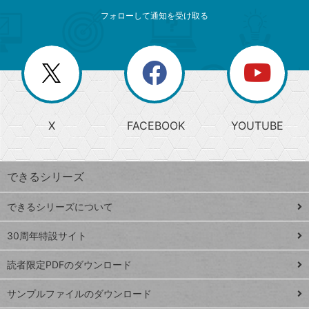
メ
ゴ
索
テ
ニ
リ
フォローして通知を受け取る
ゴ
ュ
ー
ー
一
リ
を
覧
閉
を
ー
じ
閉
か
る
じ
る
search
ら
急
X
FACEBOOK
YOUTUBE
探
上
検
昇
索
す
ワ
できるシリーズ
ー
ド
できるシリーズについて
Google
ト
スプレ
ッ
30周年特設サイト
ッドシ
プ
読者限定PDFのダウンロード
ート
ペ
iPhone
ー
サンプルファイルのダウンロード
VLOOKUP
ジ