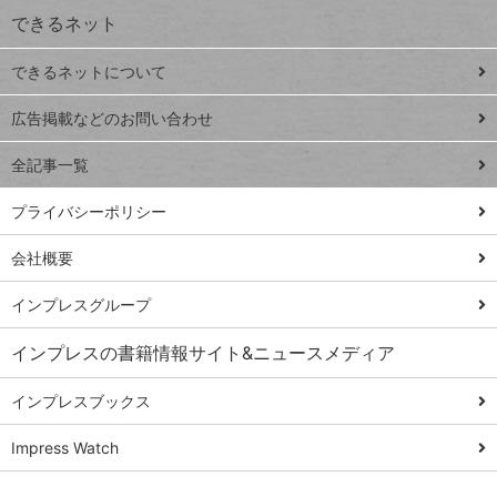
できるネット
連載
できるネットについて
Excel Q&A
close
閉じ
トイアンナ流仕
広告掲載などのお問い合わせ
る
事術
全記事一覧
PowerAutomate
ではじめる業務
プライバシーポリシー
の完全自動化
会社概要
AI議事録作成術
Windows 11
インプレスグループ
Q&A
インプレスの書籍情報サイト&ニュースメディア
Teams踏み込み
活用術
インプレスブックス
Excel講師の仕事
Impress Watch
術
エクセル時短