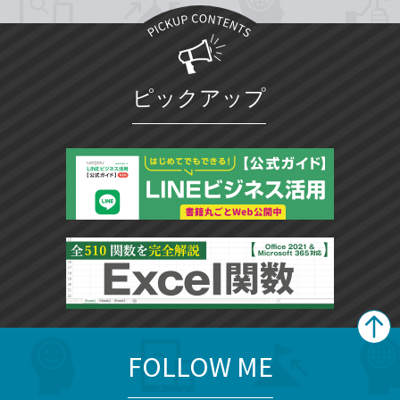
ピックアップ
FOLLOW ME
search
format_list_bulleted
検
カ
検
カ
索
テ