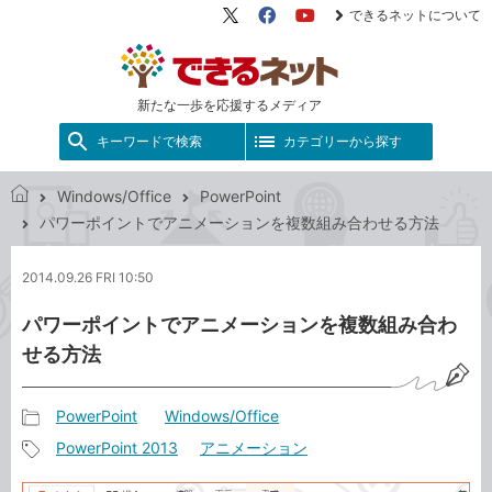
できるネットについて
X（旧
Facebook
YouTube
Twitter）
新たな一歩を応援するメディア
キーワードで検索
カテゴリーから探す
Windows/Office
PowerPoint
で
パワーポイントでアニメーションを複数組み合わせる方法
き
る
2014.09.26 FRI 10:50
ネ
ッ
パワーポイントでアニメーションを複数組み合わ
ト
せる方法
PowerPoint
Windows/Office
記
PowerPoint 2013
アニメーション
事
記
カ