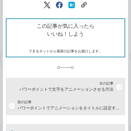
リ
X（旧
Facebook
は
ン
Twitter）
で
て
ク
で
シ
な
を
シ
ェ
ブ
この記事が気に入ったら
コ
ェ
ア
ッ
いいね！しよう
ピ
ア
ク
ー
マ
ー
ク
できるネットから最新の記事をお届けします。
に
追
加
次の記事
arrow_forward
パワーポイントで文字をアニメーションさせる方法
前の記事
arrow_back
パワーポイントでアニメーションをタイトルに設定する方法