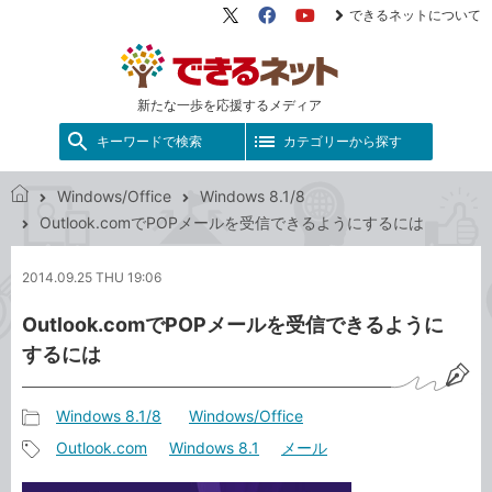
できるネットについて
X（旧
Facebook
YouTube
Twitter）
新たな一歩を応援するメディア
キーワードで検索
カテゴリーから探す
Windows/Office
Windows 8.1/8
で
Outlook.comでPOPメールを受信できるようにするには
き
る
2014.09.25 THU 19:06
ネ
ッ
Outlook.comでPOPメールを受信できるように
ト
するには
Windows 8.1/8
Windows/Office
記
Outlook.com
Windows 8.1
メール
事
記
カ