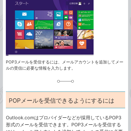
事
テ
タ
ゴ
グ
リ
POP3メールを受信するには、メールアカウントを追加してメー
ルの受信に必要な情報を入力します。
POPメールを受信できるようにするには
Outlook.comはプロバイダーなどが採用しているPOP3
形式のメールを受信できます。POP3メールを受信する