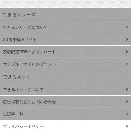
昇
索
す
ワ
できるシリーズ
ー
ド
できるシリーズについて
Google
ト
スプレ
ッ
30周年特設サイト
ッドシ
プ
読者限定PDFのダウンロード
ート
ペ
iPhone
ー
サンプルファイルのダウンロード
VLOOKUP
ジ
できるネット
連載
できるネットについて
Excel Q&A
close
閉じ
トイアンナ流仕
広告掲載などのお問い合わせ
る
事術
全記事一覧
PowerAutomate
ではじめる業務
プライバシーポリシー