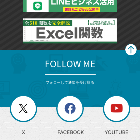
FOLLOW ME
search
format_list_bulleted
検
カ
検
カ
索
テ
メ
ゴ
索
テ
ニ
リ
フォローして通知を受け取る
ゴ
ュ
ー
ー
一
リ
を
覧
閉
を
ー
じ
閉
か
る
じ
る
search
ら
急
X
FACEBOOK
YOUTUBE
探
上
検