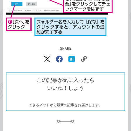
SHARE
記事をシェアする
リ
X（旧
Facebook
は
ン
Twitter）
で
て
ク
で
シ
な
を
シ
ェ
ブ
この記事が気に入ったら
コ
ェ
ア
ッ
いいね！しよう
ピ
ア
ク
ー
マ
ー
ク
できるネットから最新の記事をお届けします。
に
追
加