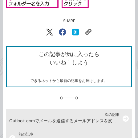
SHARE
記事をシェアする
リ
X（旧
Facebook
は
ン
Twitter）
で
て
ク
で
シ
な
を
シ
ェ
ブ
この記事が気に入ったら
コ
ェ
ア
ッ
いいね！しよう
ピ
ア
ク
ー
マ
ー
ク
できるネットから最新の記事をお届けします。
に
追
加
次の記事
arrow_forward
Outlook.comでメールを送信するメールアドレスを変更するには
前の記事