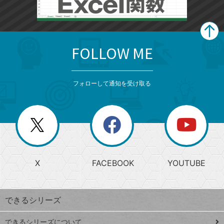
FOLLOW ME
search
format_list_bulleted
検
カ
検
カ
索
テ
メ
ゴ
索
テ
ニ
リ
フォローして通知を受け取る
ゴ
ュ
ー
ー
一
リ
を
覧
閉
を
ー
じ
閉
か
る
じ
る
search
ら
急
X
FACEBOOK
YOUTUBE
探
上
検
昇
索
す
ワ
できるシリーズ
ー
ド
できるシリーズについて