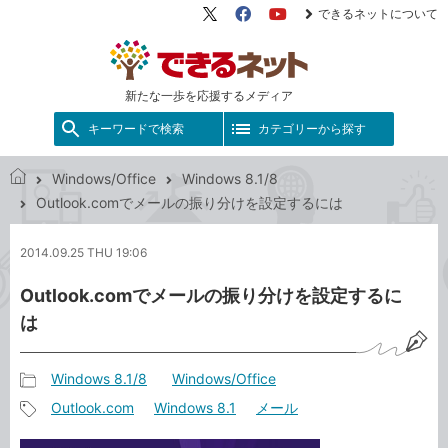
できるネットについて
X（旧
Facebook
YouTube
Twitter）
新たな一歩を応援するメディア
キーワードで検索
カテゴリーから探す
Windows/Office
Windows 8.1/8
で
Outlook.comでメールの振り分けを設定するには
き
る
2014.09.25 THU 19:06
ネ
ッ
Outlook.comでメールの振り分けを設定するに
ト
は
Windows 8.1/8
Windows/Office
記
Outlook.com
Windows 8.1
メール
事
記
カ