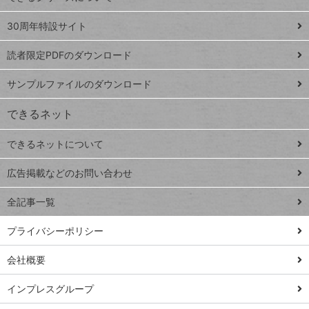
Google
ト
スプレ
ッ
30周年特設サイト
ッドシ
プ
読者限定PDFのダウンロード
ート
ペ
iPhone
ー
サンプルファイルのダウンロード
VLOOKUP
ジ
できるネット
連載
できるネットについて
Excel Q&A
close
閉じ
トイアンナ流仕
広告掲載などのお問い合わせ
る
事術
全記事一覧
PowerAutomate
ではじめる業務
プライバシーポリシー
の完全自動化
会社概要
AI議事録作成術
Windows 11
インプレスグループ
Q&A