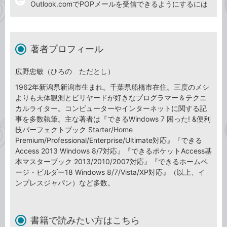
arrow_back
Outlook.comでPOPメールを受信できるようにするには
著者プロフィール
広野忠敏（ひろの ただとし）
1962年新潟県新潟市生まれ。千葉県船橋市在住。三度のメシ
よりも天体観測とビリヤードが好きなプログラマー＆テクニ
カルライター。コンピューターやインターネットに関する記
事を多数執筆。主な著者は『できるWindows 7 困った! &便利
技パーフェクトブック Starter/Home
Premium/Professional/Enterprise/Ultimate対応』『できる
Access 2013 Windows 8/7対応』『できるポケットAccess基
本マスターブック 2013/2010/2007対応』『できるホームペ
ージ・ビルダー18 Windows 8/7/Vista/XP対応』（以上、イ
ンプレスジャパン）など多数。
書籍で読みたい方はこちら