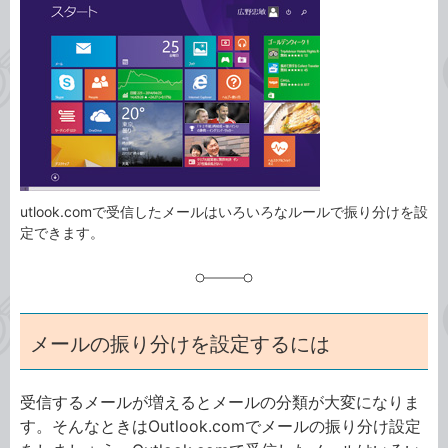
事
テ
タ
ゴ
グ
リ
utlook.comで受信したメールはいろいろなルールで振り分けを設
定できます。
メールの振り分けを設定するには
受信するメールが増えるとメールの分類が大変になりま
す。そんなときはOutlook.comでメールの振り分け設定