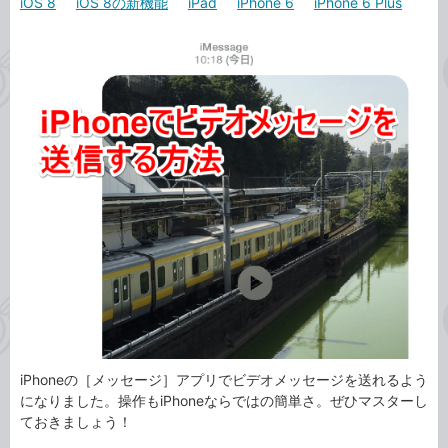
iOS 8
iOS 8の新機能
iPad
iPhone 6
iPhone 6 Plus
カ
事
テ
タ
ゴ
グ
リ
iPhoneの［メッセージ］アプリでビデオメッセージを送れるよう
になりました。操作もiPhoneならではの簡単さ。ぜひマスターし
ておきましょう！