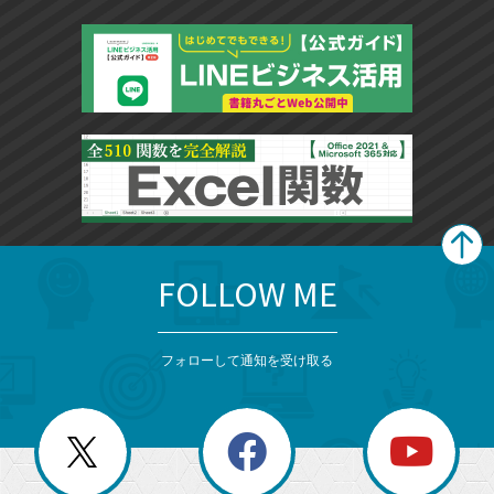
FOLLOW ME
search
format_list_bulleted
検
カ
検
カ
索
テ
メ
ゴ
索
テ
ニ
リ
フォローして通知を受け取る
ゴ
ュ
ー
ー
一
リ
を
覧
閉
を
ー
じ
閉
か
る
じ