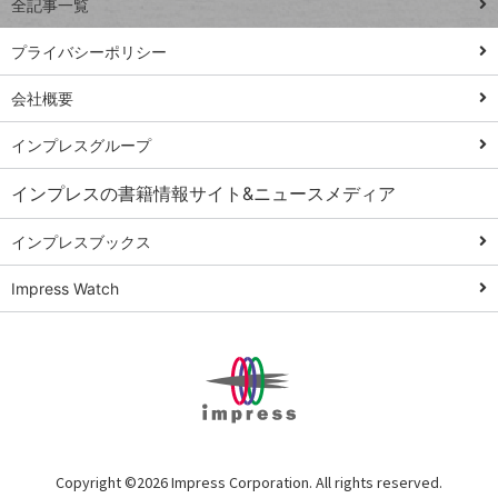
全記事一覧
PowerAutomate
ではじめる業務
プライバシーポリシー
の完全自動化
会社概要
AI議事録作成術
Windows 11
インプレスグループ
Q&A
インプレスの書籍情報サイト&ニュースメディア
Teams踏み込み
活用術
インプレスブックス
Excel講師の仕事
Impress Watch
術
エクセル時短
パワポ時短
Windows Tips
神保町ペロリ旅
俺のメルカリ
Copyright ©
2026 Impress Corporation. All rights reserved.