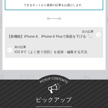
ク
できるネットから最新の記事をお届けします。
に
追
加
次の記事
arrow_forward
【新機能】iPhone 6、iPhone 6 Plusで画面を下げる「簡易アクセス」が地味に効く！
前の記事
arrow_back
iOS 8で［よく使う項目］を追加・編集する方法
ピックアップ