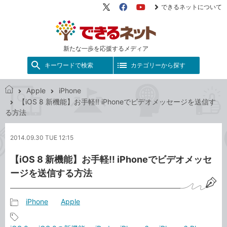
できるネットについて
X（旧
Facebook
YouTube
Twitter）
新たな一歩を応援するメディア
キーワードで検索
カテゴリーから探す
Apple
iPhone
で
【iOS 8 新機能】お手軽!! iPhoneでビデオメッセージを送信す
き
る方法
る
ネ
2014.09.30 TUE 12:15
ッ
ト
【iOS 8 新機能】お手軽!! iPhoneでビデオメッセ
ージを送信する方法
iPhone
Apple
記
事
記