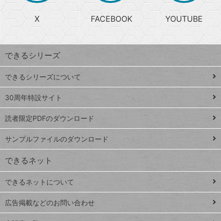
る
search
ら
急
X
FACEBOOK
YOUTUBE
探
上
検
昇
索
す
ワ
できるシリーズ
ー
ド
できるシリーズについて
Google
ト
スプレ
ッ
30周年特設サイト
ッドシ
プ
読者限定PDFのダウンロード
ート
ペ
iPhone
ー
サンプルファイルのダウンロード
VLOOKUP
ジ
できるネット
連載
できるネットについて
Excel Q&A
close
閉じ
トイアンナ流仕
広告掲載などのお問い合わせ
る
事術