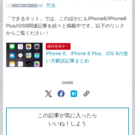
方法
「できるネット」では、このほかにもiPhone6/iPhone6
Plus/iOS8関連記事を続々と掲載中です。以下のリンク
からご覧ください！
随時更新中！
iPhone 6、iPhone 6 Plus、iOS 8の使
い方解説記事まとめ
SHARE
記事をシェアする
リ
X（旧
Facebook
は
ン
Twitter）
で
て
ク
で
シ
な
を
シ
ェ
ブ
この記事が気に入ったら
コ
ェ
ア
ッ
いいね！しよう
ピ
ア
ク
ー
マ
ー