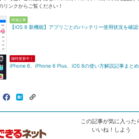
のリンクからご覧ください！
関連記事
【iOS 8 新機能】アプリごとのバッテリー使用状況を確
随時更新中！
iPhone 6、iPhone 6 Plus、iOS 8の使い方解説記事まとめ
リ
X（旧
Facebook
は
ェアする
ン
witter）
で
て
ク
で
シ
な
を
シ
ェ
ブ
この記事が気に入った
コ
ェ
ア
ッ
ピ
ア
ク
いいね！しよう
ー
マ
ー