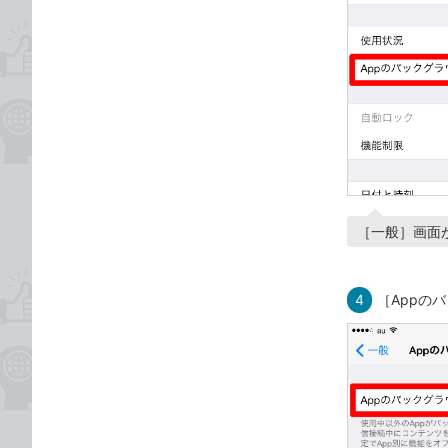
［一般］画面
4
［Appの