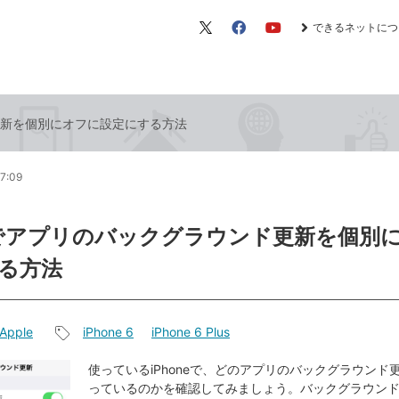
できるネットにつ
X（旧
Facebook
YouTube
Twitter）
ド更新を個別にオフに設定にする方法
7:09
neでアプリのバックグラウンド更新を個別
る方法
Apple
iPhone 6
iPhone 6 Plus
記
事
使っているiPhoneで、どのアプリのバックグラウンド
っているのかを確認してみましょう。バックグラウン
タ