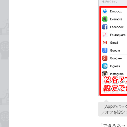
［Appのバ
／オフを設定
「できるネット」