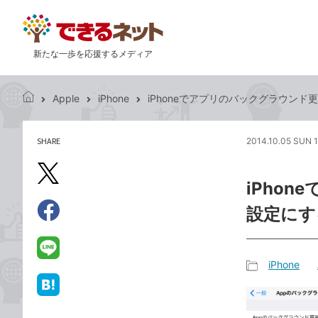
新たな一歩を応援するメディア
Apple
iPhone
iPhoneでアプリのバックグラウン
で
き
る
SHARE
2014.10.05 SUN 1
記
ネ
事
ッ
を
X（旧
ト
iPho
シ
Twitter）
ェ
設定にす
で
ア
Facebook
す
シ
で
る
ェ
シ
LINE
iPhone
ア
ェ
で
記
ア
送
は
事
る
て
カ