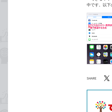
中です。以下
SHARE
記事をシ
T