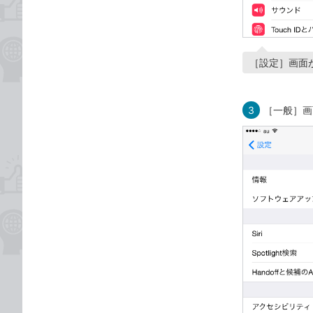
［設定］画面
3
［一般］画