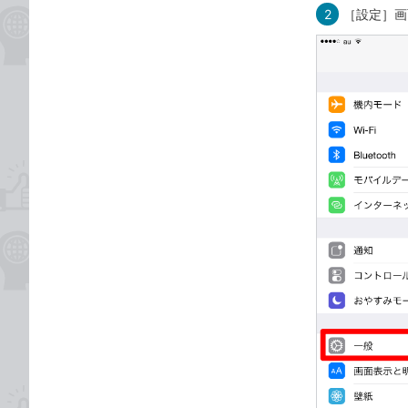
2
［設定］画