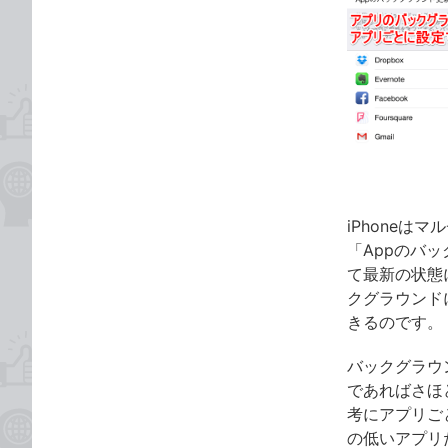
な
テ
ブ
ゴ
ッ
リ
ク
マ
ー
ク
に
追
iPhone
加
「Appのバ
て最新の状態
クグラウンド
きるのです。
バックグラウ
であればさほ
考にアプリご
の低いアプリ