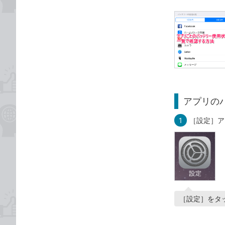
アプリの
1
［設定］ア
［設定］をタ