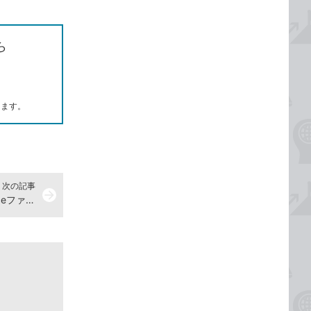
ら
します。
次の記事
arrow_forward
WebブラウザーでOneDriveのOfficeファイルを編集するには