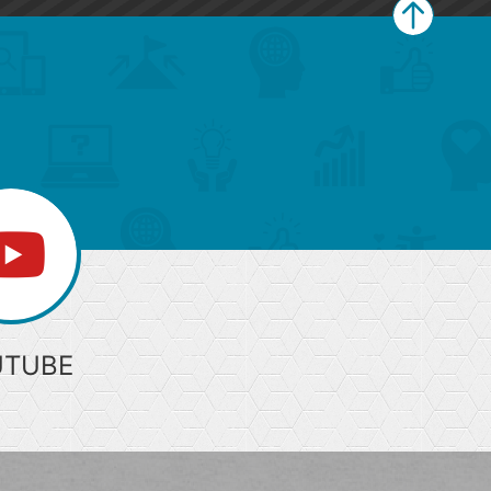
ペ
ー
ジ
上
部
へ
UTUBE