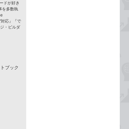
ヤードが好き
事を多数執
e
 8/7対応』『で
ページ・ビルダ
クトブック