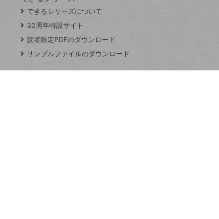
close
できるシリーズについて
閉
ト
じ
ッ
30周年特設サイト
る
プ
読者限定PDFのダウンロード
ペ
サンプルファイルのダウンロード
ー
ジ
連載
Excel Q&A
トイアンナ流仕
事術
PowerAutomate
ではじめる業務
の完全自動化
AI議事録作成術