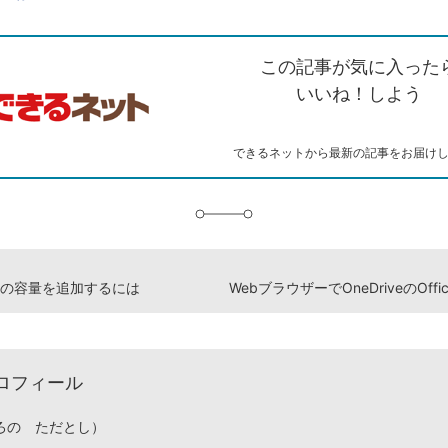
ェアする
ン
witter）
で
て
ク
で
シ
な
を
シ
ェ
ブ
この記事が気に入った
コ
ェ
ア
ッ
ピ
ア
ク
いいね！しよう
ー
マ
ー
ク
できるネットから最新の記事をお届け
に
追
加
iveの容量を追加するには
ロフィール
ろの ただとし）