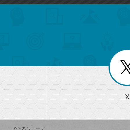
search
format_list_bulleted
検
カ
検
カ
索
テ
メ
ゴ
索
テ
ニ
リ
ュ
ー
ゴ
ー
一
を
覧
リ
閉
を
じ
閉
ー
る
じ
る
か
ら
急上昇ワード
X
探
Googleスプレッドシート
iPhone
VLOOKUP
す
できるシリーズ