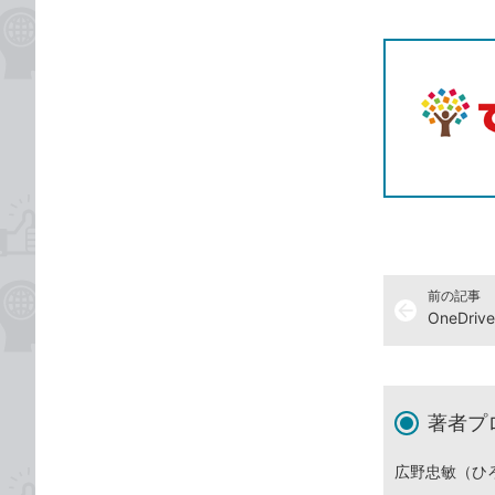
記事をシ
T
前の記事
arrow_back
OneDr
著者プ
広野忠敏（ひ