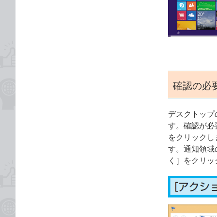
な
テ
ブ
ゴ
ッ
リ
ク
マ
ー
ク
確認の必
に
追
加
デスクトップ
す。確認が必
をクリックし
す。通知領域
く］をクリッ