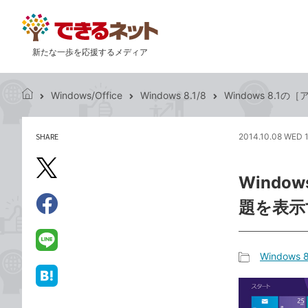
新たな一歩を応援するメディア
Windows/Office
Windows 8.1/8
Windows 8.
で
き
る
SHARE
2014.10.08 WED 
記
ネ
事
ッ
を
X（旧
ト
Wind
シ
Twitter）
ェ
題を表示
で
ア
Facebook
す
シ
で
る
ェ
シ
LINE
Windows 8
ア
ェ
で
記
ア
送
は
事
る
て
カ