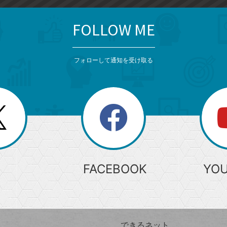
FOLLOW ME
フォローして通知を受け取る
search
検
索
FACEBOOK
YO
できるネット