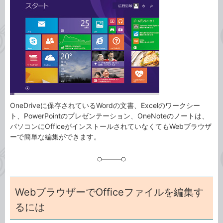
事
テ
タ
ゴ
グ
リ
OneDriveに保存されているWordの文書、Excelのワークシー
ト、PowerPointのプレゼンテーション、OneNoteのノートは、
パソコンにOfficeがインストールされていなくてもWebブラウザ
ーで簡単な編集ができます。
WebブラウザーでOfficeファイルを編集す
るには