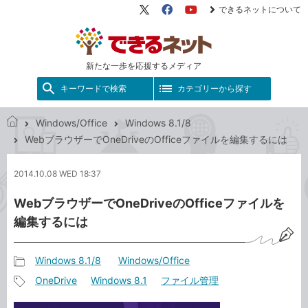
できるネットについて
X（旧
Facebook
YouTube
Twitter）
新たな一歩を応援するメディア
キーワードで検索
カテゴリーから探す
Windows/Office
Windows 8.1/8
で
WebブラウザーでOneDriveのOfficeファイルを編集するには
き
る
2014.10.08 WED 18:37
ネ
ッ
WebブラウザーでOneDriveのOfficeファイルを
ト
編集するには
Windows 8.1/8
Windows/Office
記
OneDrive
Windows 8.1
ファイル管理
事
記
カ