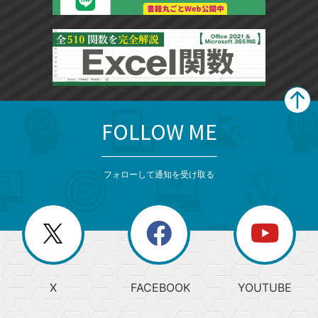
FOLLOW ME
search
format_list_bulleted
検
カ
検
カ
索
テ
メ
ゴ
索
テ
ニ
リ
フォローして通知を受け取る
ゴ
ュ
ー
ー
一
リ
を
覧
閉
を
ー
じ
閉
か
る
じ
る
search
ら
急
X
FACEBOOK
YOUTUBE
探
上
検
昇
索
す