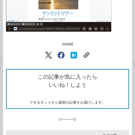
SHARE
記事をシェアする
リ
X（旧
Facebook
は
ン
Twitter）
で
て
ク
で
シ
な
を
シ
ェ
ブ
この記事が気に入ったら
コ
ェ
ア
ッ
いいね！しよう
ピ
ア
ク
ー
マ
ー
ク
できるネットから最新の記事をお届けします。
に
追
加