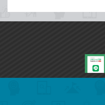
search
format_list_bulleted
検
カ
検
カ
索
テ
メ
ゴ
索
テ
ニ
リ