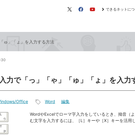
できるネットにつ
X（旧
Facebook
YouTube
Twitter）
「ゅ」「ょ」を入力する方法
0:30
入力で「っ」「ゃ」「ゅ」「ょ」を入力
indows/Office
Word
編集
記
事
WordやExcelでローマ字入力をしているとき、拗音（
む文字を入力するには、［L］キーや［X］キーを活用
タ
グ