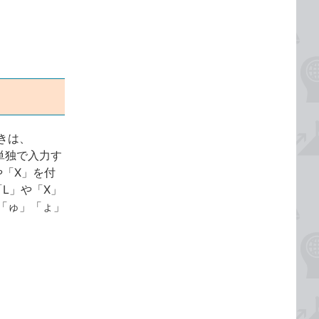
きは、
単独で入力す
「X」を付
L」や「X」
「ゅ」「ょ」