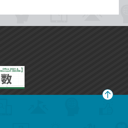
ペ
ー
ジ
上
部
へ