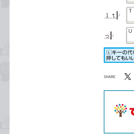
SHARE
記事をシ
T