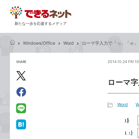
新たな一歩を応援するメディア
Windows/Office
Word
ローマ字入力で「っ」「ゃ」
で
き
る
SHARE
2014.10.24 FRI 1
記
ネ
事
ッ
を
X（旧
ト
ローマ字
シ
Twitter）
ェ
で
ア
Facebook
す
シ
で
Word
W
る
ェ
記
シ
LINE
ア
事
ェ
で
カ
ア
送
は
テ
る
て