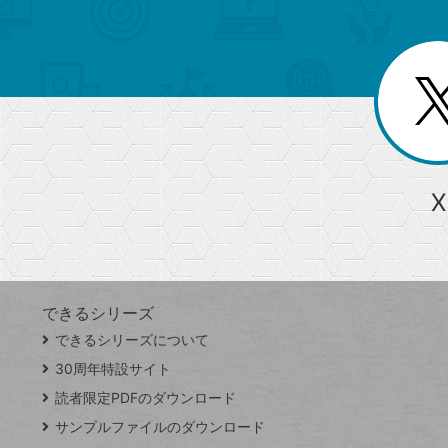
ュ
ー
ゴ
ー
一
を
覧
リ
閉
を
じ
閉
ー
る
じ
る
か
ら
急上昇ワード
X
探
Googleスプレッドシート
iPhone
VLOOKUP
す
できるシリーズ
close
できるシリーズについて
閉
ト
じ
ッ
30周年特設サイト
る
プ
読者限定PDFのダウンロード
ペ
サンプルファイルのダウンロード
ー