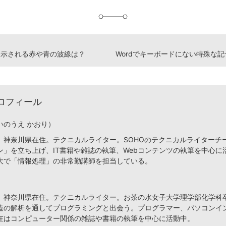
加
で表示される赤や青の波線は？
ロフィール
いのうえ かおり）
、神奈川県在住。テクニカルライター。SOHOのテクニカルライターチ
ン」を立ち上げ、IT書籍や雑誌の執筆、Webコンテンツの執筆を中心に
大で「情報処理」の非常勤講師を担当している。
、神奈川県在住。テクニカルライター。お茶の水女子大学理学部化学科
造の解析を通してプログラミングと出会う。プログラマー、パソコンイ
在はコンピューター関係の雑誌や書籍の執筆を中心に活動中。