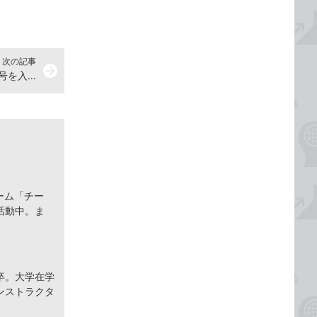
次の記事
arrow_forward
Wordでキーボードにない特殊な記号を入力する方法
ーム「チー
活動中。ま
卒。大学在学
ンストラクタ