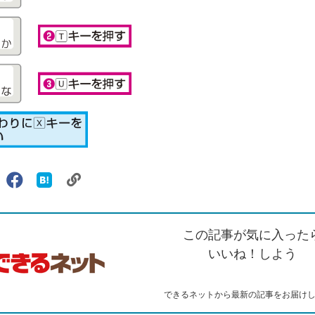
リ
X（旧
Facebook
は
ェアする
ン
witter）
で
て
ク
で
シ
な
を
シ
ェ
ブ
この記事が気に入った
コ
ェ
ア
ッ
ピ
ア
ク
いいね！しよう
ー
マ
ー
ク
できるネットから最新の記事をお届け
に
追