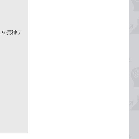
！＆便利ワ