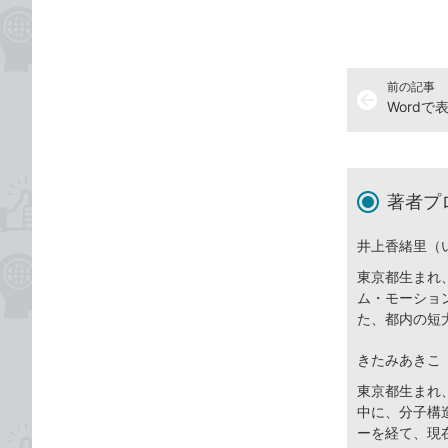
前の記事
arrow_back
Word
著者プ
井上香緒里（
東京都生まれ
ム・モーショ
た、都内の短
きたみあきこ
東京都生まれ
中に、分子構
ーを経て、現