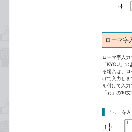
ゴ
な
リ
ブ
ッ
ク
マ
ー
ローマ字
ク
に
ローマ字入力
追
「KYOU」
加
る場合は、ロ
けて入力しま
を付けて入力
「ゎ」の10
「っ」を入