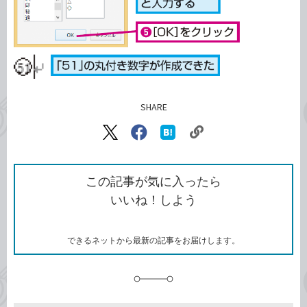
SHARE
記事をシェアする
リ
X（旧
Facebook
は
ン
Twitter）
で
て
ク
で
シ
な
を
シ
ェ
ブ
この記事が気に入ったら
コ
ェ
ア
ッ
いいね！しよう
ピ
ア
ク
ー
マ
ー
ク
できるネットから最新の記事をお届けします。
に
追
加