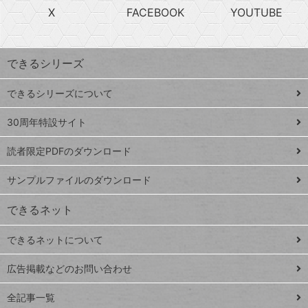
ら
急
X
FACEBOOK
YOUTUBE
探
上
検
昇
索
す
ワ
できるシリーズ
ー
ド
できるシリーズについて
Google
ト
スプレ
ッ
30周年特設サイト
ッドシ
プ
読者限定PDFのダウンロード
ート
ペ
iPhone
ー
サンプルファイルのダウンロード
VLOOKUP
ジ
できるネット
連載
できるネットについて
Excel Q&A
close
閉じ
トイアンナ流仕
広告掲載などのお問い合わせ
る
事術
全記事一覧
PowerAutomate