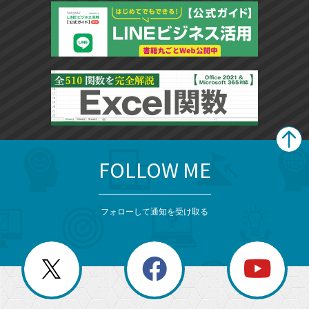
FOLLOW ME
search
format_list_bulleted
検
カ
検
カ
索
テ
メ
ゴ
索
テ
ニ
リ
フォローして通知を受け取る
ゴ
ュ
ー
ー
一
リ
を
覧
閉
を
ー
じ
閉
か
る
じ
る
search