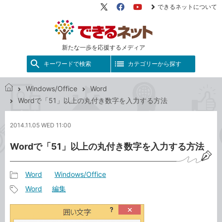
できるネットについて
X（旧
Facebook
YouTube
Twitter）
新たな一歩を応援するメディア
キーワードで検索
カテゴリーから探す
Windows/Office
Word
で
Wordで「51」以上の丸付き数字を入力する方法
き
る
2014.11.05 WED 11:00
ネ
ッ
Wordで「51」以上の丸付き数字を入力する方法
ト
Word
Windows/Office
記
Word
編集
事
記
カ
事
テ
タ