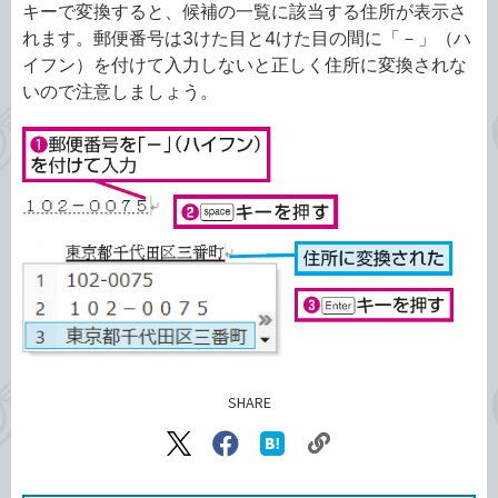
キーで変換すると、候補の一覧に該当する住所が表示さ
れます。郵便番号は3けた目と4けた目の間に「－」（ハ
イフン）を付けて入力しないと正しく住所に変換されな
いので注意しましょう。
SHARE
記事をシェアする
リ
X（旧
Facebook
は
ン
Twitter）
で
て
ク
で
シ
な