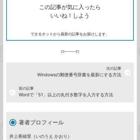
を
シ
ェ
ブ
この記事が気に入ったら
コ
ェ
ア
ッ
いいね！しよう
ピ
ア
ク
ー
マ
ー
ク
できるネットから最新の記事をお届けします。
に
追
加
次の記事
arrow_forward
Windowsの郵便番号辞書を最新にする方法
前の記事
arrow_back
Wordで「51」以上の丸付き数字を入力する方法
著者プロフィール
井上香緒里（いのうえ かおり）