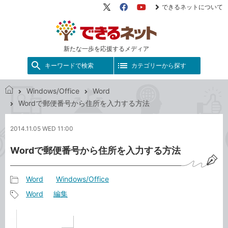
できるネットについて
X（旧
Facebook
YouTube
Twitter）
新たな一歩を応援するメディア
キーワードで検索
カテゴリーから探す
Windows/Office
Word
で
Wordで郵便番号から住所を入力する方法
き
る
2014.11.05 WED 11:00
ネ
ッ
Wordで郵便番号から住所を入力する方法
ト
Word
Windows/Office
記
Word
編集
事
記
カ
事
テ
タ