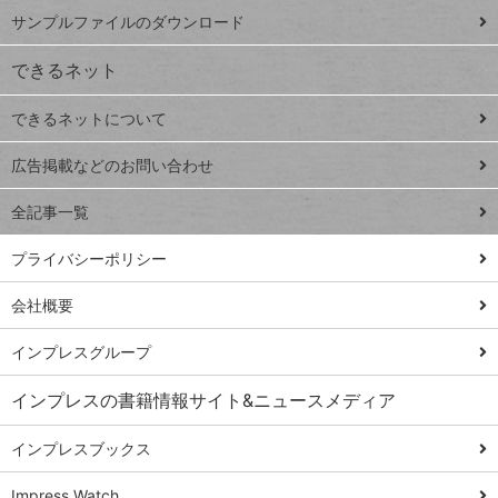
iPhone
ー
サンプルファイルのダウンロード
VLOOKUP
ジ
できるネット
連載
できるネットについて
Excel Q&A
close
閉じ
トイアンナ流仕
広告掲載などのお問い合わせ
る
事術
全記事一覧
PowerAutomate
ではじめる業務
プライバシーポリシー
の完全自動化
会社概要
AI議事録作成術
Windows 11
インプレスグループ
Q&A
インプレスの書籍情報サイト&ニュースメディア
Teams踏み込み
活用術
インプレスブックス
Excel講師の仕事
Impress Watch