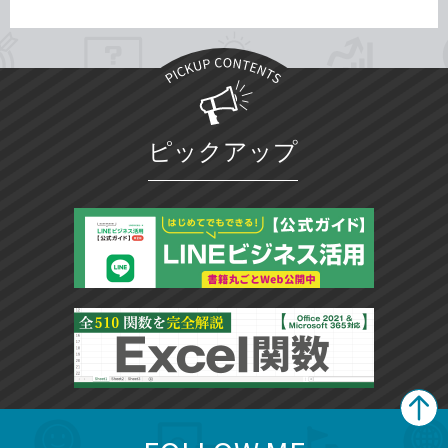
ピックアップ
search
format_list_bulleted