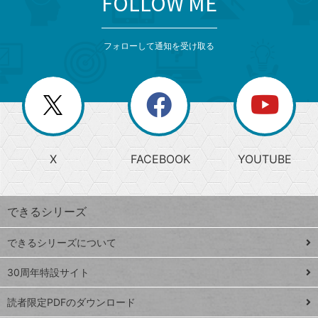
FOLLOW ME
検
カ
検
カ
索
テ
メ
ゴ
索
テ
ニ
リ
フォローして通知を受け取る
ゴ
ュ
ー
ー
一
リ
を
覧
閉
を
ー
じ
閉
か
る
じ
る
search
ら
急
X
FACEBOOK
YOUTUBE
探
上
検
昇
索
す
ワ
できるシリーズ
ー
ド
できるシリーズについて
Google
ト
スプレ
ッ
30周年特設サイト
ッドシ
プ
読者限定PDFのダウンロード
ート
ペ