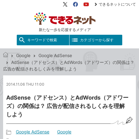
できるネットについて
X（旧
Facebook
YouTube
Twitter）
新たな一歩を応援するメディア
キーワードで検索
カテゴリーから探す
Google
Google AdSense
で
AdSense（アドセンス）とAdWords（アドワーズ）の関係は？
き
広告が配信されるしくみを理解しよう
る
ネ
2014.11.06 THU 11:00
ッ
ト
AdSense（アドセンス）とAdWords（アドワー
ズ）の関係は？ 広告が配信されるしくみを理解
しよう
Google AdSense
Google
記