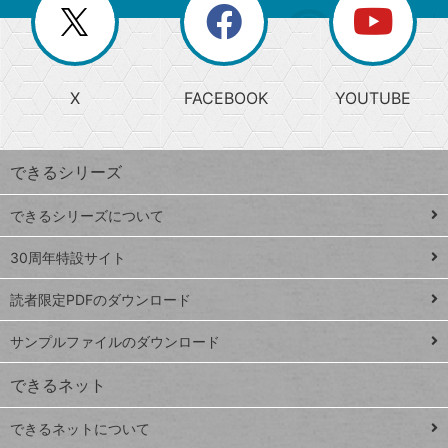
閉
を
ー
じ
閉
か
る
じ
る
search
ら
急
X
FACEBOOK
YOUTUBE
探
上
検
昇
索
す
ワ
できるシリーズ
ー
ド
できるシリーズについて
Google
ト
スプレ
ッ
30周年特設サイト
ッドシ
プ
読者限定PDFのダウンロード
ート
ペ
iPhone
ー
サンプルファイルのダウンロード
VLOOKUP
ジ
できるネット
連載
できるネットについて
Excel Q&A
close