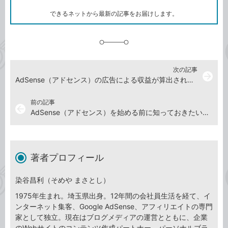
ー
ク
できるネットから最新の記事をお届けします。
に
追
加
次の記事
arrow_forward
AdSense（アドセンス）の広告による収益が算出されるしくみを知ろう
前の記事
arrow_back
AdSense（アドセンス）を始める前に知っておきたい、インターネット広告の基礎知識
著者プロフィール
染谷昌利（そめや まさとし）
1975年生まれ。埼玉県出身。12年間の会社員生活を経て、イ
ンターネット集客、Google AdSense、アフィリエイトの専門
家として独立。現在はブログメディアの運営とともに、企業
のWebサイトのコンテンツ作成パートナー、パーソナルブラ