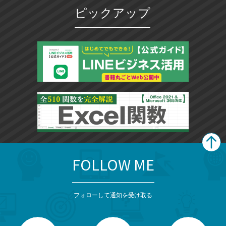
ピックアップ
FOLLOW ME
search
format_list_bulleted
検
カ
検
カ
索
テ
メ
ゴ
索
テ
ニ
リ
フォローして通知を受け取る
ゴ
ュ
ー
ー
一
リ
を
覧