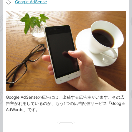
Google AdSense
事
記
カ
事
テ
タ
ゴ
グ
リ
Google AdSenseの広告には、出稿する広告主がいます。その広
告主が利用しているのが、もう1つの広告配信サービス「Google
AdWords」です。