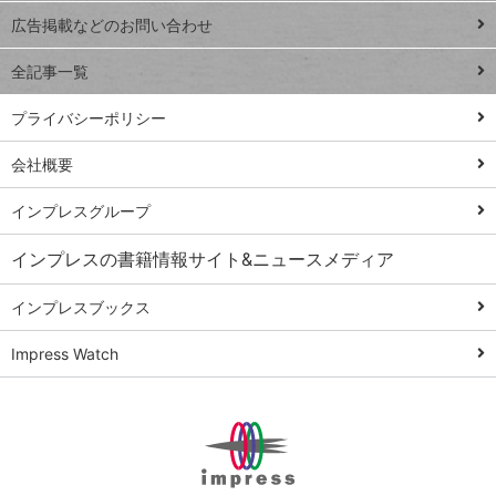
閉じ
トイアンナ流仕
広告掲載などのお問い合わせ
る
事術
全記事一覧
PowerAutomate
ではじめる業務
プライバシーポリシー
の完全自動化
会社概要
AI議事録作成術
Windows 11
インプレスグループ
Q&A
インプレスの書籍情報サイト&ニュースメディア
Teams踏み込み
活用術
インプレスブックス
Excel講師の仕事
Impress Watch
術
エクセル時短
パワポ時短
Windows Tips