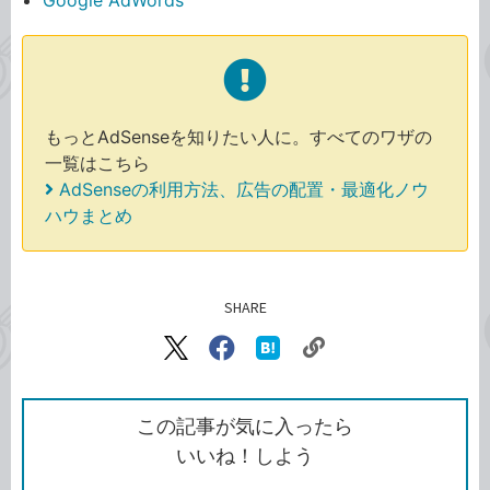
もっとAdSenseを知りたい人に。すべてのワザの
一覧はこちら
AdSenseの利用方法、広告の配置・最適化ノウ
ハウまとめ
SHARE
記事をシェアする
リ
X（旧
Facebook
は
ン
Twitter）
で
て
ク
で
シ
な
を
シ
ェ
ブ
この記事が気に入ったら
コ
ェ
ア
ッ
いいね！しよう
ピ
ア
ク
ー
マ