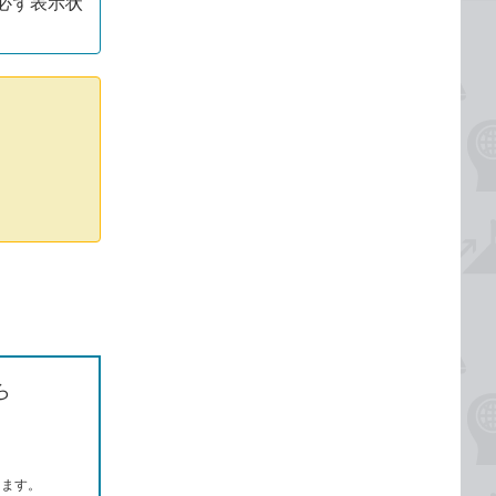
必ず表示状
ら
します。