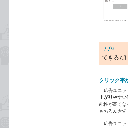
な
テ
ブ
ゴ
ッ
リ
ク
マ
ー
ク
ワザ6
に
できるだ
追
加
クリック率
広告ユニット
上がりやすい
能性が高くな
もちろん大切
広告ユニット