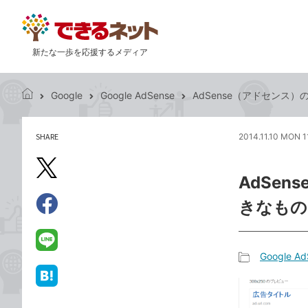
新たな一歩を応援するメディア
Google
Google AdSense
AdSense（アドセンス
で
き
る
SHARE
2014.11.10 MON 1
記
ネ
事
ッ
を
X（旧
ト
AdSe
シ
Twitter）
ェ
きなもの
で
ア
Facebook
す
シ
で
る
ェ
シ
LINE
Google Ad
ア
ェ
で
記
ア
送
は
事
る
て
カ