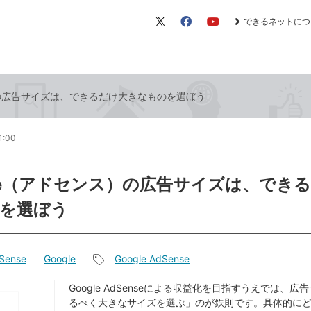
できるネットにつ
X（旧
Facebook
YouTube
Twitter）
）の広告サイズは、できるだけ大きなものを選ぼう
1:00
nse（アドセンス）の広告サイズは、でき
を選ぼう
Sense
Google
Google AdSense
記
事
Google AdSenseによる収益化を目指すうえでは、広
るべく大きなサイズを選ぶ」のが鉄則です。具体的に
タ