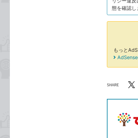
リシー違反
態を確認し
もっとAd
AdSe
SHARE
記事をシ
T