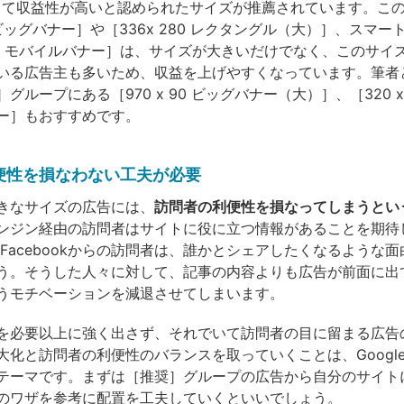
によって収益性が高いと認められたサイズが推薦されています。こ
90 ビッグバナー］や［336x 280 レクタングル（大）］、スマ
 50 モバイルバナー］は、サイズが大きいだけでなく、このサイ
いる広告主も多いため、収益を上げやすくなっています。筆者
グループにある［970 x 90 ビッグバナー（大）］、［320 x 
ー］もおすすめです。
便性を損なわない工夫が必要
きなサイズの広告には、
訪問者の利便性を損なってしまうとい
ンジン経由の訪問者はサイトに役に立つ情報があることを期待
erやFacebookからの訪問者は、誰かとシェアしたくなるような
う。そうした人々に対して、記事の内容よりも広告が前面に出
うモチベーションを減退させてしまいます。
必要以上に強く出さず、それでいて訪問者の目に留まる広告
化と訪問者の利便性のバランスを取っていくことは、Google A
テーマです。まずは［推奨］グループの広告から自分のサイト
のワザを参考に配置を工夫していくといいでしょう。