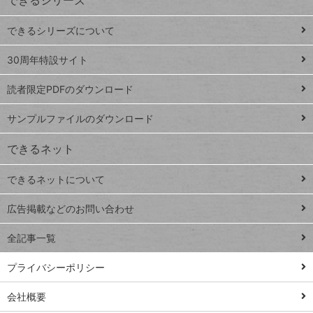
ー
ド
できるシリーズについて
Google
ト
スプレ
ッ
30周年特設サイト
ッドシ
プ
読者限定PDFのダウンロード
ート
ペ
iPhone
ー
サンプルファイルのダウンロード
VLOOKUP
ジ
できるネット
連載
できるネットについて
Excel Q&A
close
閉じ
トイアンナ流仕
広告掲載などのお問い合わせ
る
事術
全記事一覧
PowerAutomate
ではじめる業務
プライバシーポリシー
の完全自動化
会社概要
AI議事録作成術