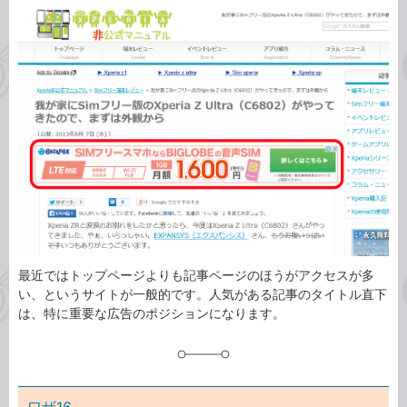
カ
事
テ
タ
ゴ
グ
リ
最近ではトップページよりも記事ページのほうがアクセスが多
い、というサイトが一般的です。人気がある記事のタイトル直下
は、特に重要な広告のポジションになります。