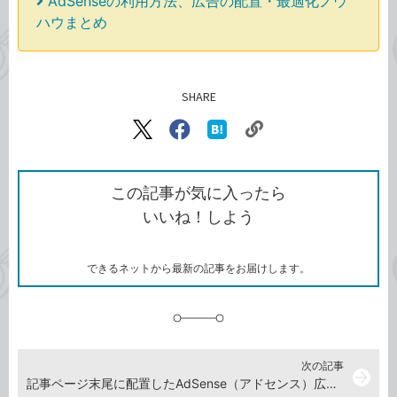
AdSenseの利用方法、広告の配置・最適化ノウ
ハウまとめ
SHARE
記事をシェアする
リ
X（旧
Facebook
は
ン
Twitter）
で
て
ク
で
シ
な
を
シ
ェ
ブ
この記事が気に入ったら
コ
ェ
ア
ッ
いいね！しよう
ピ
ア
ク
ー
マ
ー
ク
できるネットから最新の記事をお届けします。
に
追
加
次の記事
arrow_forward
記事ページ末尾に配置したAdSense（アドセンス）広告も収益アップに効果がある