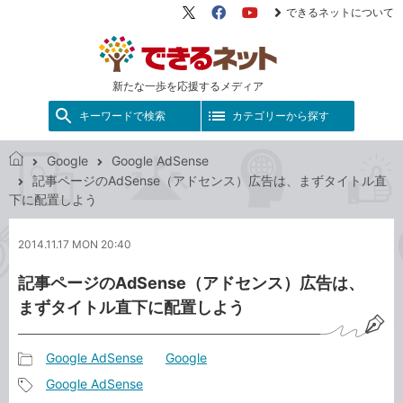
できるネットについて
X（旧
Facebook
YouTube
Twitter）
新たな一歩を応援するメディア
キーワードで検索
カテゴリーから探す
Google
Google AdSense
で
記事ページのAdSense（アドセンス）広告は、まずタイトル直
き
下に配置しよう
る
ネ
2014.11.17 MON 20:40
ッ
ト
記事ページのAdSense（アドセンス）広告は、
まずタイトル直下に配置しよう
Google AdSense
Google
記
Google AdSense
事
記