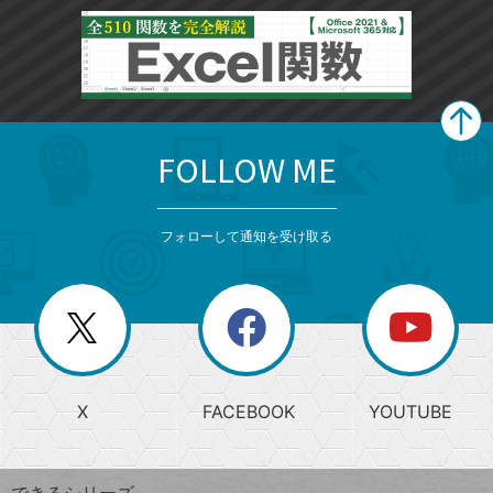
FOLLOW ME
search
format_list_bulleted
検
カ
検
カ
索
テ
メ
ゴ
索
テ
ニ
リ
フォローして通知を受け取る
ゴ
ュ
ー
ー
一
リ
を
覧
閉
を
ー
じ
閉
か
る
じ
る
search
ら
急
X
FACEBOOK
YOUTUBE
探
上
検
昇
索
す
ワ
できるシリーズ