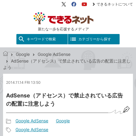
できるネットについて
X（旧
Facebook
YouTube
Twitter）
新たな一歩を応援するメディア
キーワードで検索
カテゴリーから探す
Google
Google AdSense
で
AdSense（アドセンス）で禁止されている広告の配置に注意し
き
よう
る
ネ
2014.11.14 FRI 13:50
ッ
ト
AdSense（アドセンス）で禁止されている広告
の配置に注意しよう
Google AdSense
Google
記
Google AdSense
事
記