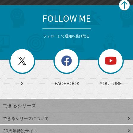
FOLLOW ME
search
format_list_bulleted
検
カ
検
カ
索
テ
メ
ゴ
索
テ
ニ
リ
フォローして通知を受け取る
ゴ
ュ
ー
ー
一
リ
を
覧
閉
を
ー
じ
閉
か
る
じ
る
search
ら
急
X
FACEBOOK
YOUTUBE
探
上
検
昇
索
す
ワ
できるシリーズ
ー
ド
できるシリーズについて
Google
ト
スプレ
ッ
30周年特設サイト