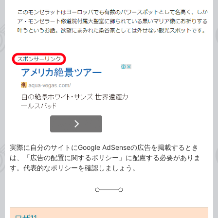
カ
事
テ
タ
ゴ
グ
リ
実際に自分のサイトにGoogle AdSenseの広告を掲載するとき
は、「広告の配置に関するポリシー」に配慮する必要がありま
す。代表的なポリシーを確認しましょう。
ワザ11