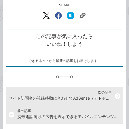
SHARE
記事をシェアする
リ
X（旧
Facebook
は
ン
Twitter）
で
て
ク
で
シ
な
を
シ
ェ
ブ
この記事が気に入ったら
コ
ェ
ア
ッ
いいね！しよう
ピ
ア
ク
ー
マ
ー
ク
できるネットから最新の記事をお届けします。
に
追
加
次の記事
arrow_forward
サイト訪問者の視線移動に合わせてAdSense（アドセンス）の広告を配置するコツ
前の記事
arrow_back
携帯電話向けの広告を表示できるモバイルコンテンツ向けAdSense（アドセンス）の作成方法