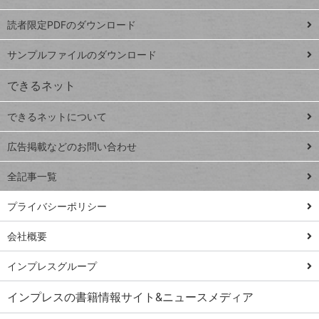
ッドシ
プ
読者限定PDFのダウンロード
ート
ペ
iPhone
ー
サンプルファイルのダウンロード
VLOOKUP
ジ
できるネット
連載
できるネットについて
Excel Q&A
close
閉じ
トイアンナ流仕
広告掲載などのお問い合わせ
る
事術
全記事一覧
PowerAutomate
ではじめる業務
プライバシーポリシー
の完全自動化
会社概要
AI議事録作成術
Windows 11
インプレスグループ
Q&A
インプレスの書籍情報サイト&ニュースメディア
Teams踏み込み