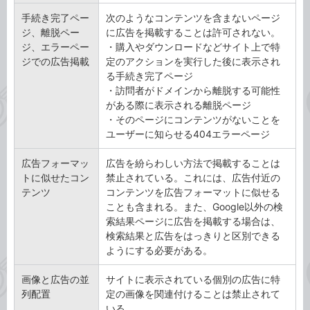
手続き完了ペー
次のようなコンテンツを含まないページ
ジ、離脱ペー
に広告を掲載することは許可されない。
ジ、エラーペー
・購入やダウンロードなどサイト上で特
ジでの広告掲載
定のアクションを実行した後に表示され
る手続き完了ページ
・訪問者がドメインから離脱する可能性
がある際に表示される離脱ページ
・そのページにコンテンツがないことを
ユーザーに知らせる404エラーページ
広告フォーマッ
広告を紛らわしい方法で掲載することは
トに似せたコン
禁止されている。これには、広告付近の
テンツ
コンテンツを広告フォーマットに似せる
ことも含まれる。また、Google以外の検
索結果ページに広告を掲載する場合は、
検索結果と広告をはっきりと区別できる
ようにする必要がある。
画像と広告の並
サイトに表示されている個別の広告に特
列配置
定の画像を関連付けることは禁止されて
いる。