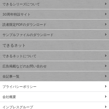
できるシリーズについて
Google
ト
スプレ
ッ
30周年特設サイト
ッドシ
プ
読者限定PDFのダウンロード
ート
ペ
iPhone
ー
サンプルファイルのダウンロード
VLOOKUP
ジ
できるネット
連載
できるネットについて
Excel Q&A
close
閉じ
トイアンナ流仕
広告掲載などのお問い合わせ
る
事術
全記事一覧
PowerAutomate
ではじめる業務
プライバシーポリシー
の完全自動化
会社概要
AI議事録作成術
Windows 11
インプレスグループ