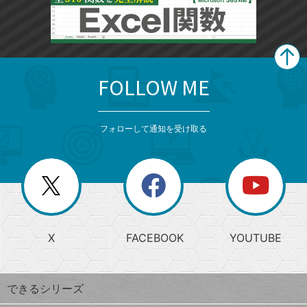
FOLLOW ME
search
format_list_bulleted
検
カ
検
カ
索
テ
メ
ゴ
索
テ
ニ
リ
フォローして通知を受け取る
ゴ
ュ
ー
ー
一
リ
を
覧
閉
を
ー
じ
閉
か
る
じ
る
search
ら
急
X
FACEBOOK
YOUTUBE
探
上
検
昇
索
す
ワ
できるシリーズ
ー
ド