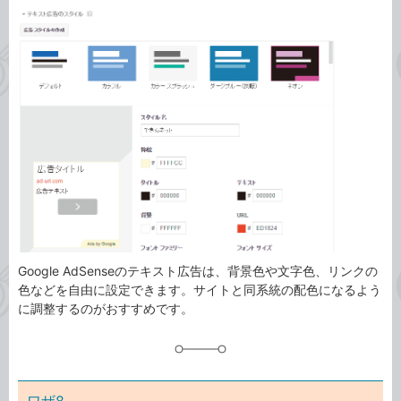
カ
事
テ
タ
ゴ
グ
リ
Google AdSenseのテキスト広告は、背景色や文字色、リンクの
色などを自由に設定できます。サイトと同系統の配色になるよう
に調整するのがおすすめです。