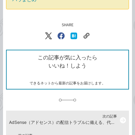
SHARE
記事をシェアする
リ
X（旧
Facebook
は
ン
Twitter）
で
て
ク
で
シ
な
を
シ
ェ
ブ
この記事が気に入ったら
コ
ェ
ア
ッ
いいね！しよう
ピ
ア
ク
ー
マ
ー
ク
できるネットから最新の記事をお届けします。
に
追
加
次の記事
arrow_forward
AdSense（アドセンス）の配信トラブルに備える、代替広告の設定方法