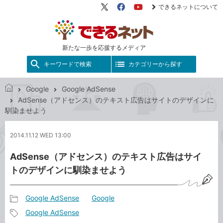
できるネットについて
X（旧
Facebook
YouTube
Twitter）
新たな一歩を応援するメディア
キーワードで検索
カテゴリーから探す
Google
Google AdSense
で
AdSense（アドセンス）のテキスト広告はサイトのデザインに
き
馴染ませよう
る
ネ
2014.11.12 WED 13:00
ッ
ト
AdSense（アドセンス）のテキスト広告はサイ
トのデザインに馴染ませよう
Google AdSense
Google
記
Google AdSense
事
記