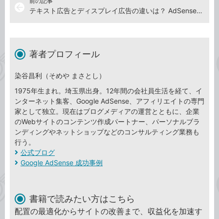
前の記事
arrow_back
テキスト広告とディスプレイ広告の違いは？ AdSense（アドセンス）の広告タイプを選ぶポイント
著者プロフィール
染谷昌利（そめや まさとし）
1975年生まれ。埼玉県出身。12年間の会社員生活を経て、イ
ンターネット集客、Google AdSense、アフィリエイトの専門
家として独立。現在はブログメディアの運営とともに、企業
のWebサイトのコンテンツ作成パートナー、パーソナルブラ
ンディングやネットショップなどのコンサルティング業務も
行う。
公式ブログ
Google AdSense 成功事例
書籍で読みたい方はこちら
配置の最適化からサイトの改善まで、収益化を加速す