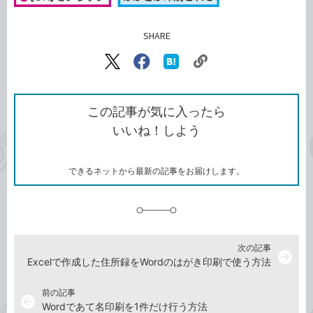
SHARE
記事をシェアする
リ
X（旧
Facebook
は
ン
Twitter）
で
て
ク
で
シ
な
を
シ
ェ
ブ
この記事が気に入ったら
コ
ェ
ア
ッ
いいね！しよう
ピ
ア
ク
ー
マ
ー
ク
できるネットから最新の記事をお届けします。
に
追
加
次の記事
arrow_forward
Excelで作成した住所録をWordのはがき印刷で使う方法
前の記事
arrow_back
Wordであて名印刷を1件だけ行う方法