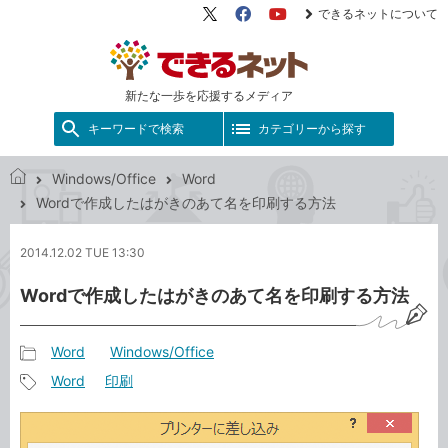
できるネットについて
X（旧
Facebook
YouTube
Twitter）
新たな一歩を応援するメディア
キーワードで検索
カテゴリーから探す
Windows/Office
Word
で
Wordで作成したはがきのあて名を印刷する方法
き
る
2014.12.02 TUE 13:30
ネ
ッ
Wordで作成したはがきのあて名を印刷する方法
ト
Word
Windows/Office
記
Word
印刷
事
記
カ
事
テ
タ