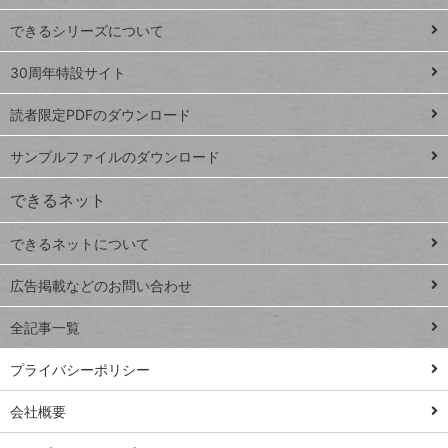
ド
できるシリーズについて
Google
ト
スプレ
ッ
30周年特設サイト
ッドシ
プ
読者限定PDFのダウンロード
ート
ペ
iPhone
ー
サンプルファイルのダウンロード
VLOOKUP
ジ
できるネット
連載
できるネットについて
Excel Q&A
close
閉じ
トイアンナ流仕
広告掲載などのお問い合わせ
る
事術
全記事一覧
PowerAutomate
ではじめる業務
プライバシーポリシー
の完全自動化
会社概要
AI議事録作成術