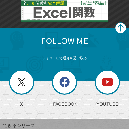
FOLLOW ME
search
format_list_bulleted
検
カ
検
カ
索
テ
メ
ゴ
索
テ
ニ
リ
フォローして通知を受け取る
ゴ
ュ
ー
ー
一
リ
を
覧
閉
を
ー
じ
閉
か
る
じ
る
search
ら
急
X
FACEBOOK
YOUTUBE
探
上
検
昇
索
す
ワ
できるシリーズ
ー