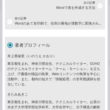
次の記事
arrow_forward
Wordで表を作成する方法
前の記事
arrow_back
Wordのあて名印刷で、住所の番地が漢数字に変換されないときは
著者プロフィール
井上香緒里（いのうえ かおり）
東京都生まれ、神奈川県在住。テクニカルライター。SOHO
のテクニカルライターチーム「チーム・モーション」を立ち
上げ、IT書籍や雑誌の執筆、Webコンテンツの執筆を中心に
活動中。また、都内の短大で「情報処理」の非常勤講師を担
当している。
きたみあきこ
東京都生まれ、神奈川県在住。テクニカルライター。お茶の
水女子大学理学部化学科卒。大学在学中に、分子構造の解析