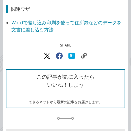
関連ワザ
Wordで差し込み印刷を使って住所録などのデータを
文書に差し込む方法
SHARE
記事をシェアする
リ
X（旧
Facebook
は
ン
Twitter）
で
て
ク
で
シ
な
を
シ
ェ
ブ
この記事が気に入ったら
コ
ェ
ア
ッ
いいね！しよう
ピ
ア
ク
ー
マ
ー
ク
できるネットから最新の記事をお届けします。
に
追
加