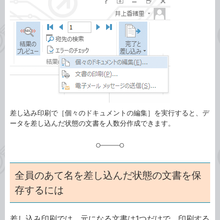
事
テ
タ
ゴ
グ
リ
差し込み印刷で［個々のドキュメントの編集］を実行すると、デ
ータを差し込んだ状態の文書を人数分作成できます。
全員のあて名を差し込んだ状態の文書を保
存するには
差し込み印刷では、元になる文書は1つだけで、印刷する