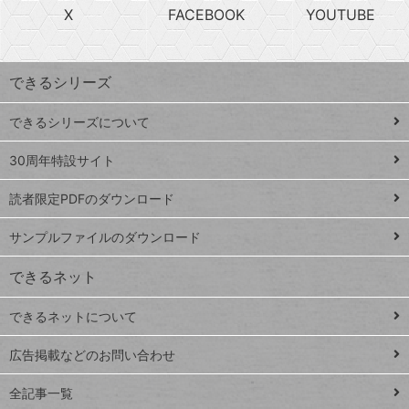
急
X
FACEBOOK
YOUTUBE
探
上
検
昇
索
す
ワ
できるシリーズ
ー
ド
できるシリーズについて
Google
ト
スプレ
ッ
30周年特設サイト
ッドシ
プ
読者限定PDFのダウンロード
ート
ペ
iPhone
ー
サンプルファイルのダウンロード
VLOOKUP
ジ
できるネット
連載
できるネットについて
Excel Q&A
close
閉じ
トイアンナ流仕
広告掲載などのお問い合わせ
る
事術
全記事一覧
PowerAutomate