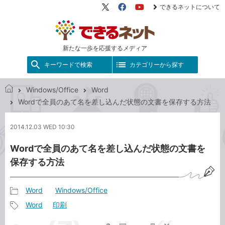
できるネットについて
X（旧
Facebook
YouTube
Twitter）
新たな一歩を応援するメディア
キーワードで検索
カテゴリーから探す
Windows/Office
Word
で
Wordで全員のあて名を差し込んだ状態の文書を保存する方法
き
る
2014.12.03 WED 10:30
ネ
ッ
Wordで全員のあて名を差し込んだ状態の文書を
ト
保存する方法
Word
Windows/Office
記
Word
印刷
事
記
カ