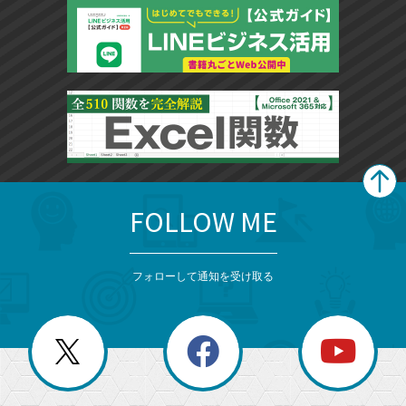
FOLLOW ME
search
format_list_bulleted
検
カ
検
カ
索
テ
メ
ゴ
索
テ
ニ
リ
フォローして通知を受け取る
ゴ
ュ
ー
ー
一
リ
を
覧
閉
を
ー
じ
閉
か
る
じ
る
search
ら