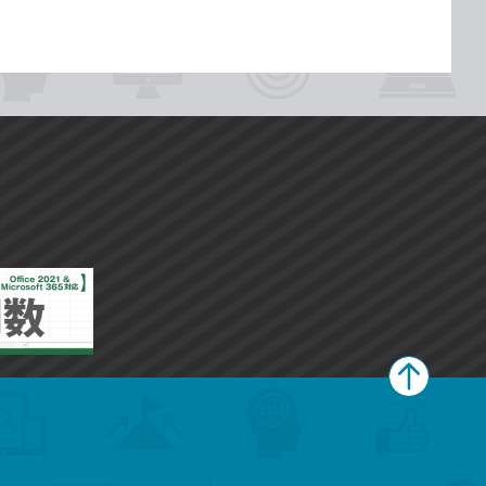
ペ
ー
ジ
上
部
へ