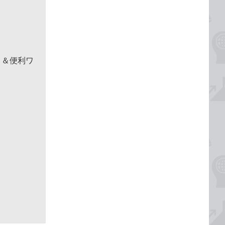
！＆便利ワ