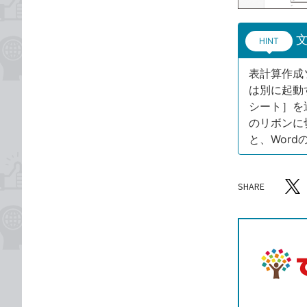
文
HINT
表計算作成ソ
は別に起動
シート］を選
のリボンに
と、Wor
SHARE
記事をシ
T