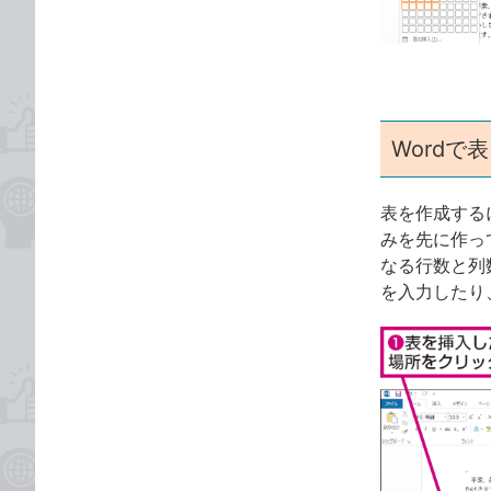
ゴ
な
リ
ブ
ッ
ク
マ
ー
Wordで
ク
に
表を作成する
追
みを先に作っ
加
なる行数と列
を入力したり