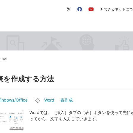
できるネットにつ
X（旧
Facebook
YouTube
Twitter）
1:45
で表を作成する方法
indows/Office
Word
表作成
記
事
Wordでは、［挿入］タブの［表］ボタンを使って先に
ってから、文字を入力していきます。
タ
グ