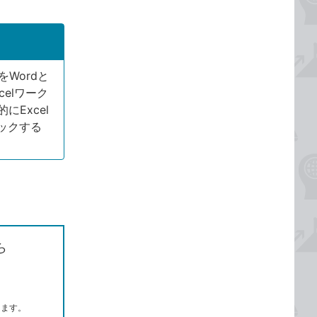
をWordと
elワーク
にExcel
ックする
ら
します。