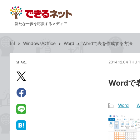
新たな一歩を応援するメディア
Windows/Office
Word
Wordで表を作成する方法
で
き
る
SHARE
2014.12.04 THU 1
記
ネ
事
ッ
を
X（旧
ト
Word
シ
Twitter）
ェ
で
ア
Facebook
す
シ
で
Word
W
る
ェ
記
シ
LINE
ア
事
ェ
で
カ
ア
送
は
テ
る
て