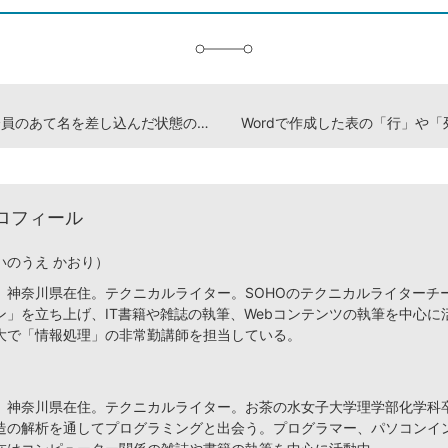
追
加
Wordで全員のあて名を差し込んだ状態の文書を保存する方法
Wordで作成した表の「行」や「
ロフィール
いのうえ かおり）
、神奈川県在住。テクニカルライター。SOHOのテクニカルライターチ
ン」を立ち上げ、IT書籍や雑誌の執筆、Webコンテンツの執筆を中心に
大で「情報処理」の非常勤講師を担当している。
、神奈川県在住。テクニカルライター。お茶の水女子大学理学部化学科
造の解析を通してプログラミングと出会う。プログラマー、パソコンイ