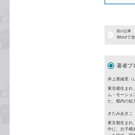
前の記事
arrow_back
著者プ
井上香緒里（
東京都生まれ
ム・モーショ
た、都内の短
きたみあきこ
東京都生まれ
中に、分子構