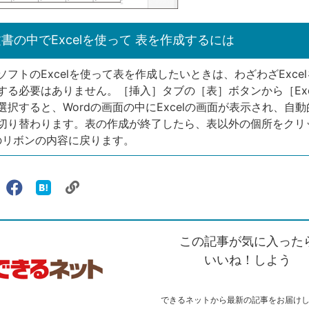
書の中でExcelを使って 表を作成するには
フトのExcelを使って表を作成したいときは、わざわざExcel
する必要はありません。［挿入］タブの［表］ボタンから［Exc
択すると、Wordの画面の中にExcelの画面が表示され、自動的
切り替わります。表の作成が終了したら、表以外の個所をクリ
dのリボンの内容に戻ります。
リ
X（旧
Facebook
は
ェアする
ン
witter）
で
て
ク
で
シ
な
を
シ
ェ
ブ
この記事が気に入った
コ
ェ
ア
ッ
ピ
ア
ク
いいね！しよう
ー
マ
ー
ク
できるネットから最新の記事をお届け
に