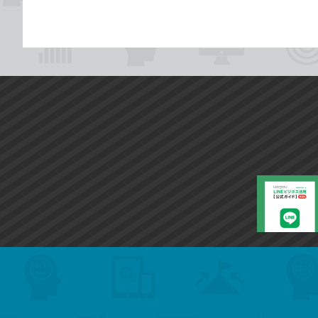
search
format_list_bulleted
検
カ
検
カ
索
テ
メ
ゴ