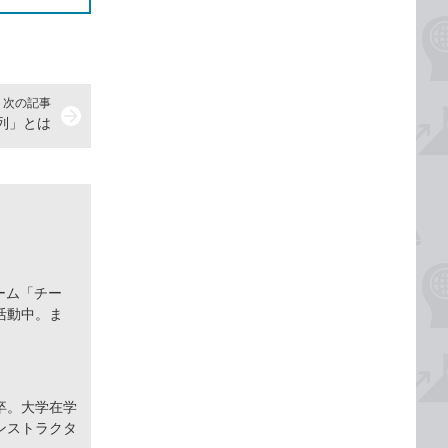
次の記事
arrow_forward
列」とは
ーム「チー
活動中。ま
卒。大学在学
ンストラクタ