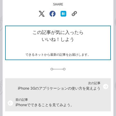
SHARE
記事をシェアする
リ
X（旧
Facebook
は
ン
Twitter）
で
て
ク
で
シ
な
を
シ
ェ
ブ
この記事が気に入ったら
コ
ェ
ア
ッ
いいね！しよう
ピ
ア
ク
ー
マ
ー
ク
できるネットから最新の記事をお届けします。
に
追
加
次の記事
arrow_forward
iPhone 3Gのアプリケーションの使い方を覚えよう
前の記事
arrow_back
iPhoneでできることを見てみよう。