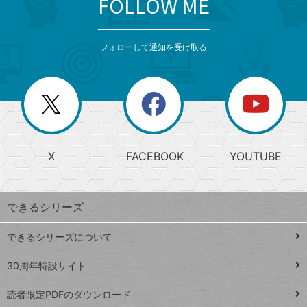
FOLLOW ME
search
format_list_bulleted
検
カ
検
カ
索
テ
メ
ゴ
索
テ
ニ
リ
フォローして通知を受け取る
ゴ
ュ
ー
ー
一
リ
を
覧
閉
を
ー
じ
閉
か
る
じ
る
search
ら
急
X
FACEBOOK
YOUTUBE
探
上
検
昇
索
す
ワ
できるシリーズ
ー
ド
できるシリーズについて
Google
ト
スプレ
ッ
30周年特設サイト
ッドシ
プ
読者限定PDFのダウンロード
ート
ペ