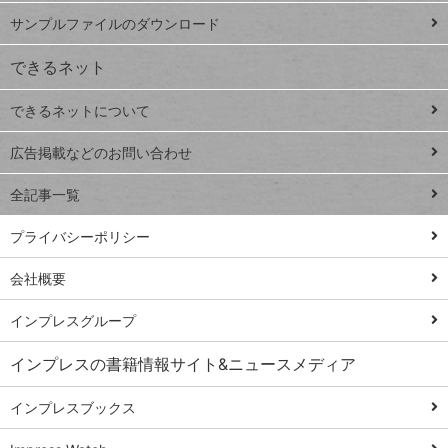
iPhone
ー
サンプルファイルのダウンロード
VLOOKUP
ジ
できるネット
連載
できるネットについて
Excel Q&A
close
閉じ
トイアンナ流仕
広告掲載などのお問い合わせ
る
事術
全記事一覧
PowerAutomate
ではじめる業務
プライバシーポリシー
の完全自動化
会社概要
AI議事録作成術
Windows 11
インプレスグループ
Q&A
インプレスの書籍情報サイト&ニュースメディア
Teams踏み込み
活用術
インプレスブックス
Excel講師の仕事