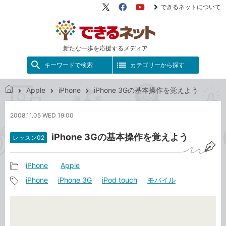
できるネットについて
X（旧
Facebook
YouTube
Twitter）
新たな一歩を応援するメディア
キーワードで検索
カテゴリーから探す
Apple
iPhone
iPhone 3Gの基本操作を覚えよう
で
き
2008.11.05 WED 19:00
る
ネ
iPhone 3Gの基本操作を覚えよう
レッスン02
ッ
ト
iPhone
Apple
記
iPhone
iPhone 3G
iPod touch
モバイル
事
記
カ
事
テ
タ
ゴ
グ