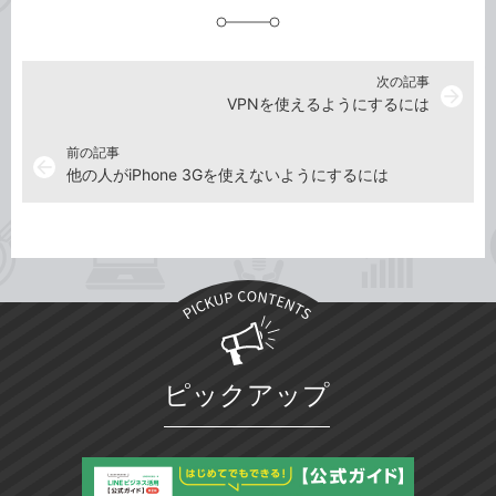
加
次の記事
arrow_forward
VPNを使えるようにするには
前の記事
arrow_back
他の人がiPhone 3Gを使えないようにするには
ピックアップ