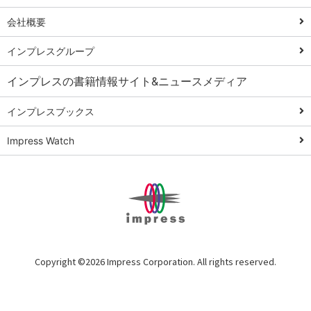
の完全自動化
会社概要
AI議事録作成術
Windows 11
インプレスグループ
Q&A
インプレスの書籍情報サイト&ニュースメディア
Teams踏み込み
活用術
インプレスブックス
Excel講師の仕事
Impress Watch
術
エクセル時短
パワポ時短
Windows Tips
神保町ペロリ旅
俺のメルカリ
Copyright ©
2026 Impress Corporation. All rights reserved.
読めるネ
ット（書