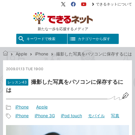
できるネットについて
X（旧
Facebook
YouTube
Twitter）
新たな一歩を応援するメディア
キーワードで検索
カテゴリーから探す
Apple
iPhone
撮影した写真をパソコンに保存するには
で
き
2009.01.13 TUE 19:00
る
ネ
撮影した写真をパソコンに保存するに
レッスン43
ッ
は
ト
iPhone
Apple
記
iPhone
iPhone 3G
iPod touch
モバイル
写真
事
記
カ
事
テ