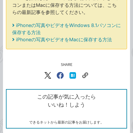
コンまたはMacに保存する方法については、こち
らの最新記事を参照してください。
iPhoneの写真やビデオをWindows 8.1パソコンに
保存する方法
iPhoneの写真やビデオをMacに保存する方法
SHARE
記事をシェアする
リ
X（旧
Facebook
は
ン
Twitter）
で
て
ク
で
シ
な
を
シ
ェ
ブ
この記事が気に入ったら
コ
ェ
ア
ッ
いいね！しよう
ピ
ア
ク
ー
マ
ー
ク
できるネットから最新の記事をお届けします。
に
追