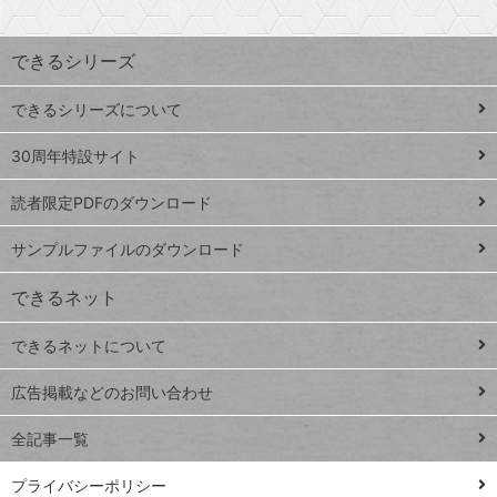
検
昇
索
す
ワ
できるシリーズ
ー
ド
できるシリーズについて
Google
ト
スプレ
ッ
30周年特設サイト
ッドシ
プ
読者限定PDFのダウンロード
ート
ペ
iPhone
ー
サンプルファイルのダウンロード
VLOOKUP
ジ
できるネット
連載
できるネットについて
Excel Q&A
close
閉じ
トイアンナ流仕
広告掲載などのお問い合わせ
る
事術
全記事一覧
PowerAutomate
ではじめる業務
プライバシーポリシー