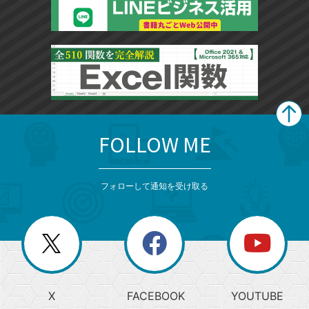
FOLLOW ME
search
format_list_bulleted
検
カ
検
カ
索
テ
メ
ゴ
索
テ
ニ
リ
フォローして通知を受け取る
ゴ
ュ
ー
ー
一
リ
を
覧
閉
を
ー
じ
閉
か
る
じ
る
search
ら
急
X
FACEBOOK
YOUTUBE
探
上