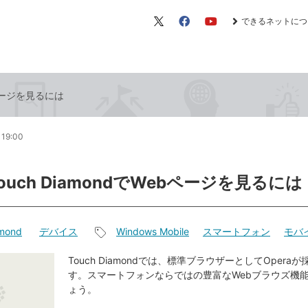
できるネットにつ
X（旧
Facebook
YouTube
Twitter）
ebページを見るには
 19:00
ouch DiamondでWebページを見るには
amond
デバイス
Windows Mobile
スマートフォン
モバ
記
事
Touch Diamondでは、標準ブラウザーとしてOpera
す。スマートフォンならではの豊富なWebブラウズ機
タ
ょう。
グ