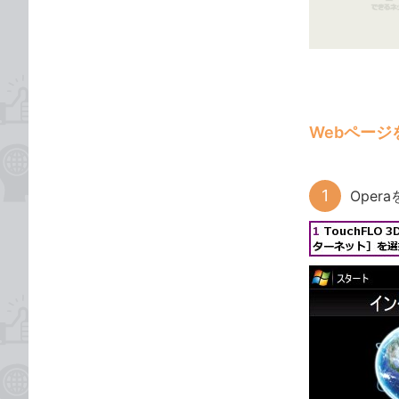
ゴ
な
リ
ブ
ッ
ク
マ
ー
Webページ
ク
に
追
Oper
加