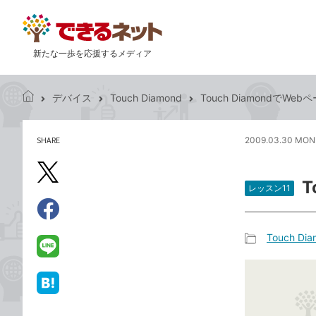
新たな一歩を応援するメディア
デバイス
Touch Diamond
Touch DiamondでW
で
き
る
SHARE
2009.03.30 MON
記
ネ
事
ッ
を
X（旧
ト
T
シ
レッスン11
Twitter）
ェ
で
ア
Facebook
す
シ
で
Touch Di
る
ェ
記
シ
LINE
ア
事
ェ
で
カ
ア
送
は
テ
る
て