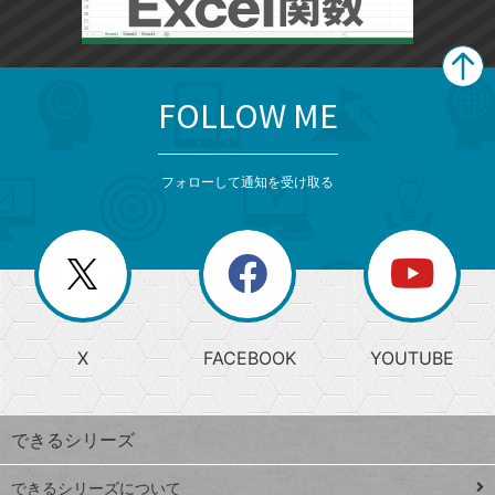
FOLLOW ME
search
format_list_bulleted
検
カ
検
カ
索
テ
メ
ゴ
索
テ
ニ
リ
フォローして通知を受け取る
ゴ
ュ
ー
ー
一
リ
を
覧
閉
を
ー
じ
閉
か
る
じ
る
search
ら
急
X
FACEBOOK
YOUTUBE
探
上
検
昇
索
す
ワ
できるシリーズ
ー
ド
できるシリーズについて