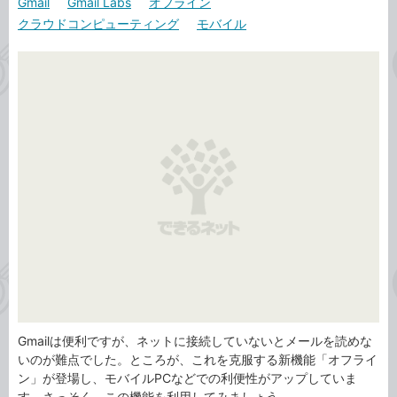
Gmail
Gmail Labs
オフライン
カ
事
クラウドコンピューティング
モバイル
テ
タ
ゴ
グ
リ
Gmailは便利ですが、ネットに接続していないとメールを読めな
いのが難点でした。ところが、これを克服する新機能「オフライ
ン」が登場し、モバイルPCなどでの利便性がアップしていま
す。さっそく、この機能を利用してみましょう。