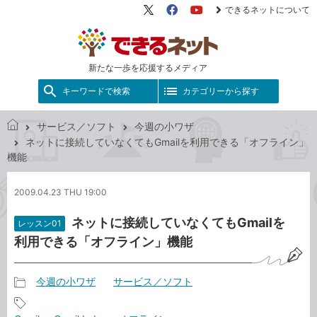
できるネットについて
X（旧
Facebook
YouTube
Twitter）
新たな一歩を応援するメディア
キーワードで検索
カテゴリーから探す
サービス／ソフト
今週の小ワザ
で
ネットに接続していなくてもGmailを利用できる「オフライン」
き
機能
る
ネ
2009.04.23 THU 19:00
ッ
ト
ネットに接続していなくてもGmailを
レッスン01
利用できる「オフライン」機能
今週の小ワザ
サービス／ソフト
記
事
記