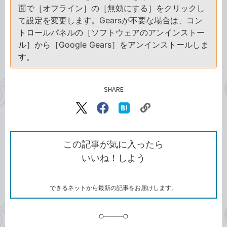
面で［オフライン］の［無効にする］をクリックし
て設定を変更します。Gearsが不要な場合は、コン
トロールパネルの［ソフトウェアのアンインストー
ル］から［Google Gears］をアンインストールしま
す。
SHARE
記事をシェアする
リ
X（旧
Facebook
は
ン
Twitter）
で
て
ク
で
シ
な
を
シ
ェ
ブ
この記事が気に入ったら
コ
ェ
ア
ッ
いいね！しよう
ピ
ア
ク
ー
マ
ー
ク
できるネットから最新の記事をお届けします。
に
追
加