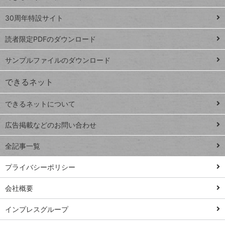
Google
ト
スプレ
ッ
30周年特設サイト
ッドシ
プ
読者限定PDFのダウンロード
ート
ペ
iPhone
ー
サンプルファイルのダウンロード
VLOOKUP
ジ
できるネット
連載
できるネットについて
Excel Q&A
close
閉じ
トイアンナ流仕
広告掲載などのお問い合わせ
る
事術
全記事一覧
PowerAutomate
ではじめる業務
プライバシーポリシー
の完全自動化
会社概要
AI議事録作成術
Windows 11
インプレスグループ
Q&A