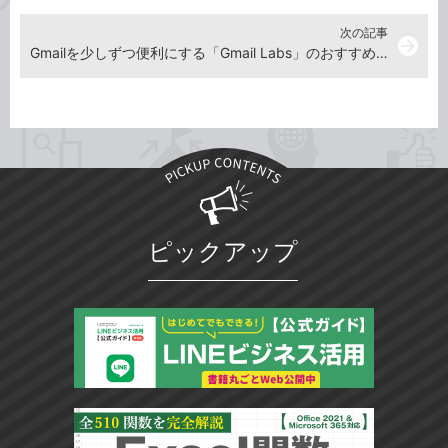
次の記事
arrow_forward
Gmailを少しずつ便利にする「Gmail Labs」のおすすめ機能
ピックアップ