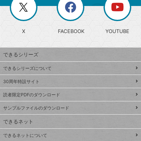
閉
を
ー
じ
閉
か
る
じ
る
search
ら
急
X
FACEBOOK
YOUTUBE
探
上
検
昇
索
す
ワ
できるシリーズ
ー
ド
できるシリーズについて
Google
ト
スプレ
ッ
30周年特設サイト
ッドシ
プ
読者限定PDFのダウンロード
ート
ペ
iPhone
ー
サンプルファイルのダウンロード
VLOOKUP
ジ
できるネット
連載
できるネットについて
Excel Q&A
close