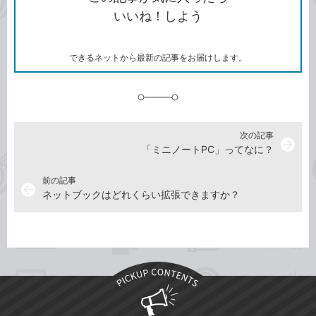
コ
ェ
ア
ッ
いいね！しよう
ピ
ア
ク
ー
マ
ー
ク
できるネットから最新の記事をお届けします。
に
追
加
次の記事
arrow_forward
「ミニノートPC」ってなに？
前の記事
arrow_back
ネットブックはどれくらい拡張できますか？