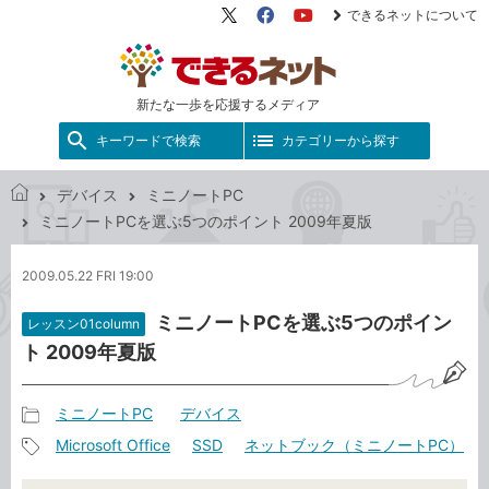
できるネットについて
X（旧
Facebook
YouTube
Twitter）
新たな一歩を応援するメディア
キーワードで検索
カテゴリーから探す
デバイス
ミニノートPC
で
ミニノートPCを選ぶ5つのポイント 2009年夏版
き
る
2009.05.22 FRI 19:00
ネ
ッ
ミニノートPCを選ぶ5つのポイン
レッスン01column
ト
ト 2009年夏版
ミニノートPC
デバイス
記
Microsoft Office
SSD
ネットブック（ミニノートPC）
事
記
カ