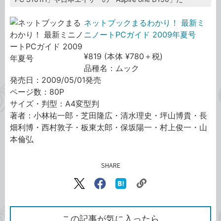
ネットブックまるわかり！ 最新ミ
ニノートPCガイド 2009年夏号
¥819 (本体 ¥780＋税)
品種名：ムック
発売日：2009/05/01発売
ページ数：80P
サイズ・判型：A4変型判
著者：小林祐一郎・芝田隆広・清水理史・坪山博貴・長
畑利博・西村敦子・板東太郎・保坂陽一・村上俊一・山
本倫弘
SHARE
記事をシェアする
リ
X（旧
Facebook
は
ン
Twitter）
で
て
ク
で
シ
な
を
シ
ェ
ブ
この記事が気に入ったら