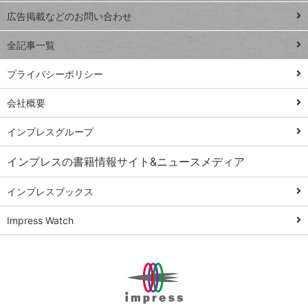
閉じ
トイアンナ流仕
広告掲載などのお問い合わせ
る
事術
全記事一覧
PowerAutomate
ではじめる業務
プライバシーポリシー
の完全自動化
会社概要
AI議事録作成術
Windows 11
インプレスグループ
Q&A
インプレスの書籍情報サイト&ニュースメディア
Teams踏み込み
活用術
インプレスブックス
Excel講師の仕事
Impress Watch
術
エクセル時短
パワポ時短
Windows Tips