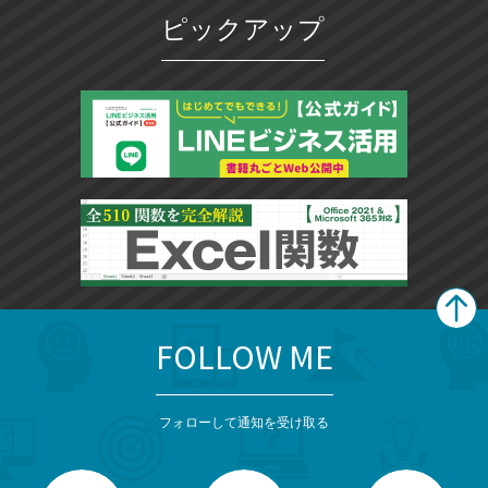
ピックアップ
FOLLOW ME
search
format_list_bulleted
検
カ
検
カ
索
テ
メ
ゴ
索
テ
ニ
リ
フォローして通知を受け取る
ゴ
ュ
ー
ー
一
リ
を
覧