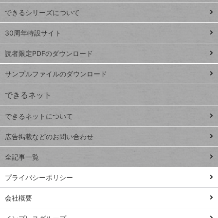
ド
できるシリーズについて
Google
ト
スプレ
ッ
30周年特設サイト
ッドシ
プ
読者限定PDFのダウンロード
ート
ペ
iPhone
ー
サンプルファイルのダウンロード
VLOOKUP
ジ
できるネット
連載
できるネットについて
Excel Q&A
close
閉じ
トイアンナ流仕
広告掲載などのお問い合わせ
る
事術
全記事一覧
PowerAutomate
ではじめる業務
プライバシーポリシー
の完全自動化
会社概要
AI議事録作成術