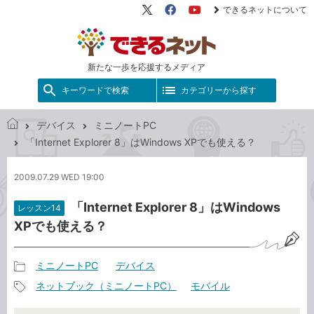
できるネットについて
X（旧
Facebook
YouTube
Twitter）
新たな一歩を応援するメディア
キーワードで検索
カテゴリーから探す
デバイス
ミニノートPC
で
「Internet Explorer 8」はWindows XPでも使える？
き
る
2009.07.29 WED 19:00
ネ
ッ
「Internet Explorer 8」はWindows
レッスン14
ト
XPでも使える？
ミニノートPC
デバイス
記
ネットブック（ミニノートPC）
モバイル
事
記
カ