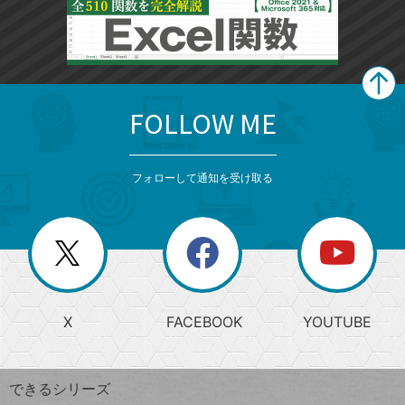
FOLLOW ME
search
format_list_bulleted
検
カ
検
カ
索
テ
メ
ゴ
索
テ
ニ
リ
フォローして通知を受け取る
ゴ
ュ
ー
ー
一
リ
を
覧
閉
を
ー
じ
閉
か
る
じ
る
search
ら
急
X
FACEBOOK
YOUTUBE
探
上
検
昇
索
す
ワ
できるシリーズ
ー