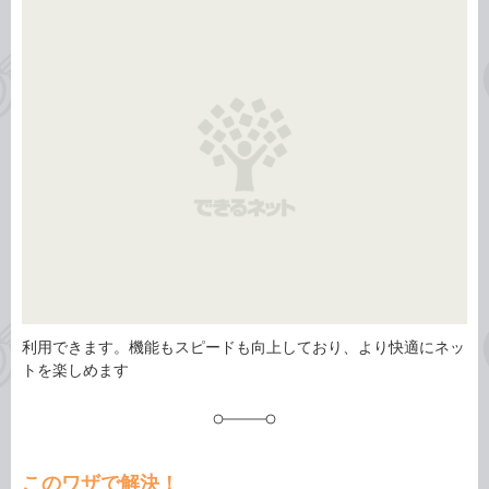
事
テ
タ
ゴ
グ
リ
利用できます。機能もスピードも向上しており、より快適にネッ
トを楽しめます
このワザで解決！