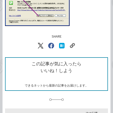
SHARE
記事をシェアする
リ
X（旧
Facebook
は
ン
Twitter）
で
て
ク
で
シ
な
を
シ
ェ
ブ
この記事が気に入ったら
コ
ェ
ア
ッ
いいね！しよう
ピ
ア
ク
ー
マ
ー
ク
できるネットから最新の記事をお届けします。
に
追
加