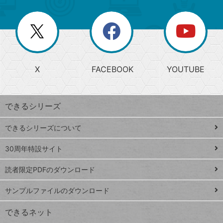
ゴ
ー
一
リ
を
覧
閉
を
ー
じ
閉
か
る
じ
る
search
ら
急
X
FACEBOOK
YOUTUBE
探
上
検
昇
索
す
ワ
できるシリーズ
ー
ド
できるシリーズについて
Google
ト
スプレ
ッ
30周年特設サイト
ッドシ
プ
読者限定PDFのダウンロード
ート
ペ
iPhone
ー
サンプルファイルのダウンロード
VLOOKUP
ジ
できるネット
連載