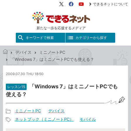
できるネットについて
X（旧
Facebook
YouTube
Twitter）
新たな一歩を応援するメディア
キーワードで検索
カテゴリーから探す
デバイス
ミニノートPC
で
「Windows 7」はミニノートPCでも使える？
き
る
2009.07.30 THU 18:50
ネ
ッ
「Windows 7」はミニノートPCでも
レッスン15
ト
使える？
ミニノートPC
デバイス
記
ネットブック（ミニノートPC）
モバイル
事
記
カ