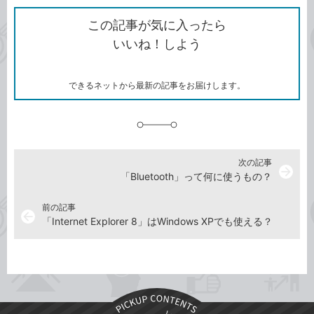
ク
で
シ
な
を
シ
ェ
ブ
この記事が気に入ったら
コ
ェ
ア
ッ
いいね！しよう
ピ
ア
ク
ー
マ
ー
ク
できるネットから最新の記事をお届けします。
に
追
加
次の記事
arrow_forward
「Bluetooth」って何に使うもの？
前の記事
arrow_back
「Internet Explorer 8」はWindows XPでも使える？