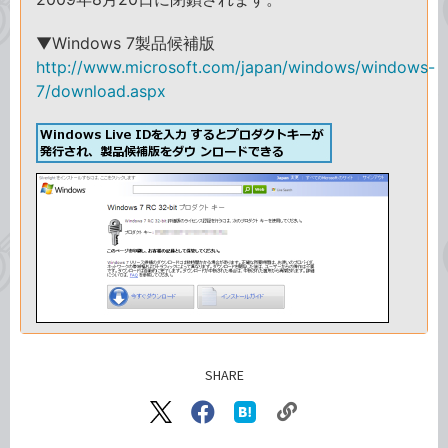
▼Windows 7製品候補版
http://www.microsoft.com/japan/windows/windows-
7/download.aspx
SHARE
記事をシェアする
リ
X（旧
Facebook
は
ン
Twitter）
で
て