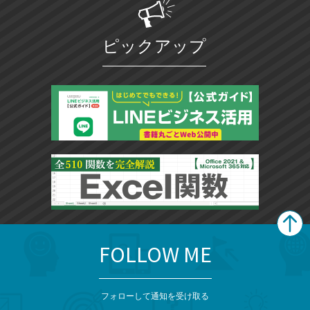
ピックアップ
FOLLOW ME
search
format_list_bulleted
検
カ
検
カ
索
テ
メ
ゴ
索
テ
ニ
リ
フォローして通知を受け取る
ュ
ー