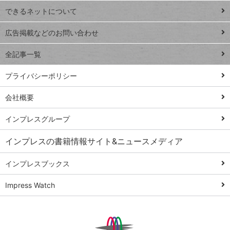
できるネットについて
Excel Q&A
close
閉じ
トイアンナ流仕
広告掲載などのお問い合わせ
る
事術
全記事一覧
PowerAutomate
ではじめる業務
プライバシーポリシー
の完全自動化
会社概要
AI議事録作成術
Windows 11
インプレスグループ
Q&A
インプレスの書籍情報サイト&ニュースメディア
Teams踏み込み
活用術
インプレスブックス
Excel講師の仕事
Impress Watch
術
エクセル時短
パワポ時短