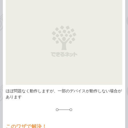
事
テ
タ
ゴ
グ
リ
ほぼ問題なく動作しますが、一部のデバイスが動作しない場合が
あります
このワザで解決！